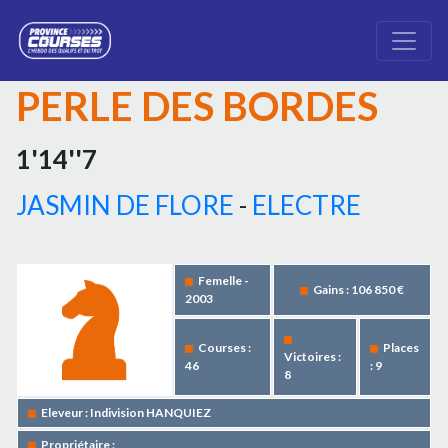
PERLE DES BORDES
1'14''7
JASMIN DE FLORE
-
ELECTRE
Femelle -
Gains : 106 850 €
2003
Courses :
Places
Victoires :
46
: 9
8
Eleveur : Indivision HANQUIEZ
Propriétaire :