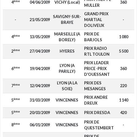
ème
4
04/06/2009
VICHY (Local)
360
MULLER
GRAND PRIX
SAVIGNY-SUR-
-
21/05/2009
MARTIAL
-
BRAYE
DOLIVEUX
MARSEILLE (A
PRIX DE
ème
4
13/05/2009
1 080
BORELY)
BARJOLS
PRIX RADIO
ème
2
27/04/2009
HYERES
5 500
RTL TOULON
PRIX LEADER
LYON (A
ème
6
19/04/2009
PRICE -PRIX
360
PARILLY)
D'OUESSANT
LYON (A LA
PRIX DES
ème
7
12/04/2009
220
SOIE)
MESANGES
PRIX ANDRE
ème
5
31/03/2009
VINCENNES
1 140
DREUX
ème
5
20/03/2009
VINCENNES
PRIX DRESDA
420
PRIX DE
ème
8
06/01/2009
VINCENNES
-
QUESTEMBERT
PRIX DE