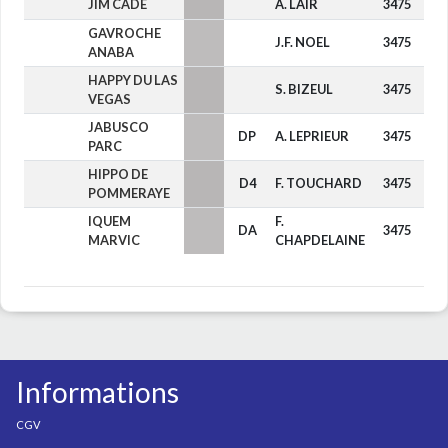
JIM CADE
A. LAIR
3475
-
GAVROCHE
J.F. NOEL
3475
-
ANABA
HAPPY DU LAS
S. BIZEUL
3475
-
VEGAS
JABUSCO
DP
A. LEPRIEUR
3475
-
PARC
HIPPO DE
D4
F. TOUCHARD
3475
-
POMMERAYE
IQUEM
F.
DA
3475
-
MARVIC
CHAPDELAINE
Informations
CGV