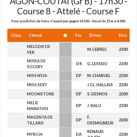
AGON-COUTAI (Gr B) - 17h30 -
Course 8 - Attelé - Course F
Pour pouliches de 4 ans, n'ayant pas gagné 18.500. - Recul de 25 m. à 8.300.
Class.
Cheval
Fer.
Driver
Dist.
MELODIE DE
M. LEBREC
2200
-
VER
MISKA DE
D4
G. LESSIEU
2200
-
SOCERY
MISS NYJA
DP
M. CHARUEL
2200
-
MISS SEXY
J.CL. HALLAIS
2200
-
MOONSTONE
DP
S. DESNOS
2200
-
MELIE
DP
J. BALU
2200
-
MANATHIS
MAGENTA DE
F.
DP
2200
-
TILLARD
DESMIGNEUX
RENAUD
MYRCIA
DA
2200
-