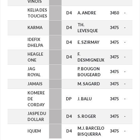
VINOIS
KELIA DES
D4
A. ANDRE
3450
-
TOUCHES
TH.
KARMA
D4
3475
-
LEVESQUE
IDEFIX
D4
E. SZIRMAY
3475
-
DHELPA
HEAGLE
F.
D4
3475
-
ONE
DESMIGNEUX
JAG
P. BOUGON
3475
-
ROYAL
BOUGEARD
JAMAIS
M. SAGARD
3475
-
KOMERE
DE
DP
J. BALU
3475
-
CORDAY
JASPE DU
D4
S. ROGER
3475
-
DOLLAR
M.J. BARCELO
IQUEM
D4
3475
-
BISQUERRA