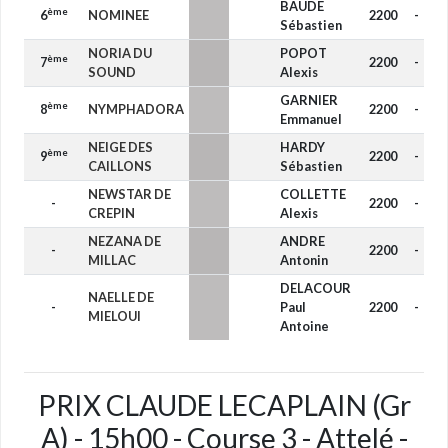
BAUDE
ème
6
NOMINEE
2200
-
Sébastien
NORIA DU
POPOT
ème
7
2200
-
SOUND
Alexis
GARNIER
ème
8
NYMPHADORA
2200
-
Emmanuel
NEIGE DES
HARDY
ème
9
2200
-
CAILLONS
Sébastien
NEWSTAR DE
COLLETTE
-
2200
-
CREPIN
Alexis
NEZANA DE
ANDRE
-
2200
-
MILLAC
Antonin
DELACOUR
NAELLE DE
-
Paul
2200
-
MIELOUI
Antoine
PRIX CLAUDE LECAPLAIN (Gr
A) - 15h00 - Course 3 - Attelé -