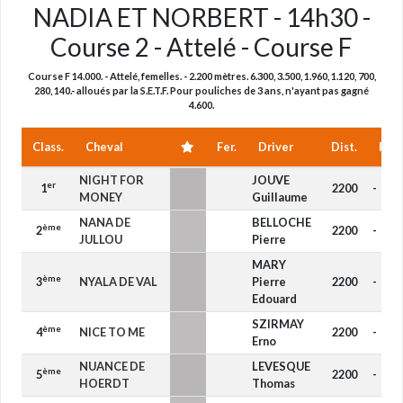
NADIA ET NORBERT - 14h30 -
Course 2 - Attelé - Course F
Course F 14.000. - Attelé, femelles. - 2.200 mètres. 6.300, 3.500, 1.960, 1.120, 700,
280, 140.- alloués par la S.E.T.F. Pour pouliches de 3 ans, n'ayant pas gagné
4.600.
Class.
Cheval
Fer.
Driver
Dist.
Réd
NIGHT FOR
JOUVE
er
1
2200
-
MONEY
Guillaume
NANA DE
BELLOCHE
ème
2
2200
-
JULLOU
Pierre
MARY
ème
3
NYALA DE VAL
Pierre
2200
-
Edouard
SZIRMAY
ème
4
NICE TO ME
2200
-
Erno
NUANCE DE
LEVESQUE
ème
5
2200
-
HOERDT
Thomas