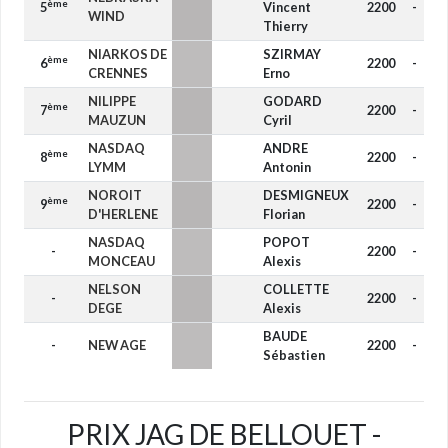
ème
5
Vincent
2200
-
WIND
Thierry
NIARKOS DE
SZIRMAY
ème
6
2200
-
CRENNES
Erno
NILIPPE
GODARD
ème
7
2200
-
MAUZUN
Cyril
NASDAQ
ANDRE
ème
8
2200
-
LYMM
Antonin
NOROIT
DESMIGNEUX
ème
9
2200
-
D'HERLENE
Florian
NASDAQ
POPOT
-
2200
-
MONCEAU
Alexis
NELSON
COLLETTE
-
2200
-
DEGE
Alexis
BAUDE
-
NEW AGE
2200
-
Sébastien
PRIX JAG DE BELLOUET -