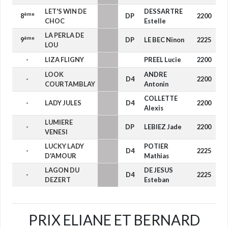
LET'S WIN DE
DESSARTRE
ème
8
DP
2200
-
CHOC
Estelle
LA PERLA DE
ème
9
DP
LE BEC Ninon
2225
-
LOU
-
LIZA FLIGNY
PREEL Lucie
2200
-
LOOK
ANDRE
-
D4
2200
-
COURTAMBLAY
Antonin
COLLETTE
-
LADY JULES
D4
2200
-
Alexis
LUMIERE
-
DP
LEBIEZ Jade
2200
-
VENESI
LUCKY LADY
POTIER
-
D4
2225
-
D'AMOUR
Mathias
LAGON DU
DE JESUS
-
D4
2225
-
DEZERT
Esteban
PRIX ELIANE ET BERNARD