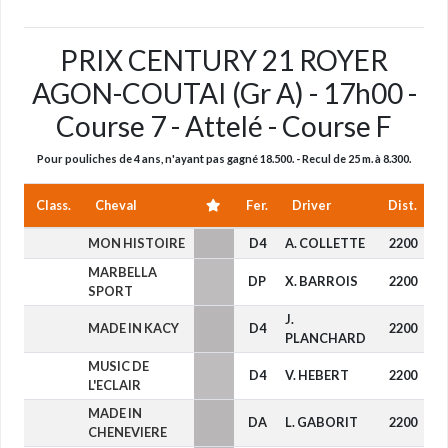
PRIX CENTURY 21 ROYER
AGON-COUTAI (Gr A) - 17h00 -
Course 7 - Attelé - Course F
Pour pouliches de 4 ans, n'ayant pas gagné 18.500. - Recul de 25 m. à 8.300.
Class.
Cheval
Fer.
Driver
Dist.
MON HISTOIRE
D4
A. COLLETTE
2200
-
MARBELLA
DP
X. BARROIS
2200
-
SPORT
J.
MADE IN KACY
D4
2200
-
PLANCHARD
MUSIC DE
D4
V. HEBERT
2200
-
L'ECLAIR
MADE IN
DA
L. GABORIT
2200
-
CHENEVIERE