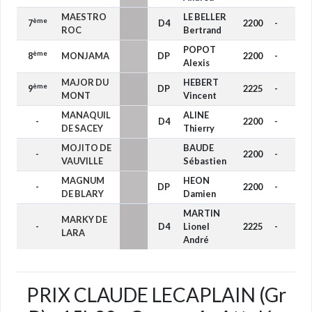
MAESTRO
LE BELLER
ème
7
D4
2200
-
ROC
Bertrand
POPOT
ème
8
MONJAMA
DP
2200
-
Alexis
MAJOR DU
HEBERT
ème
9
DP
2225
-
MONT
Vincent
MANAQUIL
ALINE
-
D4
2200
-
DE SACEY
Thierry
MOJITO DE
BAUDE
-
2200
-
VAUVILLE
Sébastien
MAGNUM
HEON
-
DP
2200
-
DE BLARY
Damien
MARTIN
MARKY DE
-
D4
Lionel
2225
-
LARA
André
PRIX CLAUDE LECAPLAIN (Gr