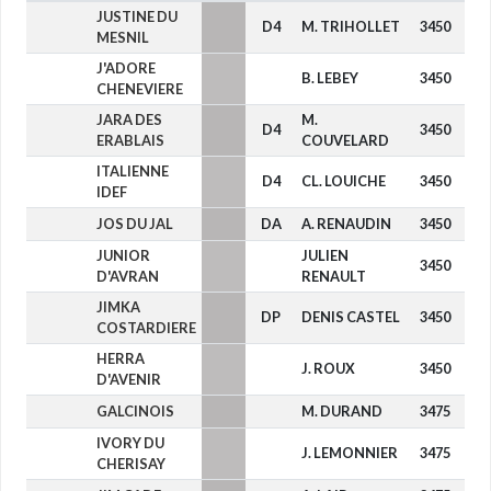
JUSTINE DU
D4
M. TRIHOLLET
3450
-
MESNIL
J'ADORE
B. LEBEY
3450
-
CHENEVIERE
JARA DES
M.
D4
3450
-
ERABLAIS
COUVELARD
ITALIENNE
D4
CL. LOUICHE
3450
-
IDEF
JOS DU JAL
DA
A. RENAUDIN
3450
-
JUNIOR
JULIEN
3450
-
D'AVRAN
RENAULT
JIMKA
DP
DENIS CASTEL
3450
-
COSTARDIERE
HERRA
J. ROUX
3450
-
D'AVENIR
GALCINOIS
M. DURAND
3475
-
IVORY DU
J. LEMONNIER
3475
-
CHERISAY