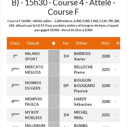
B) - 15h30 - Course 4 - Attelé -
Course F
Course F 14.000. - Attelé, mâles. - 2.200 mètres. 6.300, 3.500, 1.960, 1.120, 700, 280,
140.- alloués par la S.E.T.F. Pour poulains entiers et hongres de 4 ans, n'ayant
pas gagné 18.500. - Recul de 25 m. à 8.300.
Class.
Cheval
Fer.
Driver
Dist.
Réduc
MILANO
BARROIS
er
1
D4
2200
-
SPORT
Xavier
MERCATO
BELLOCHE
ème
2
2225
-
MESLOIS
Pierre
BOUGON
MONROI
ème
3
DP
BOUGEARD
2200
-
DU GERS
Pierrick
MEMPHIS
HARDY
ème
4
2200
-
PAULCA
Sébastien
MY BOY
MICHEL
ème
5
D4
2225
-
NOBLESS
Willy
MILLENIUM
BUSNEL