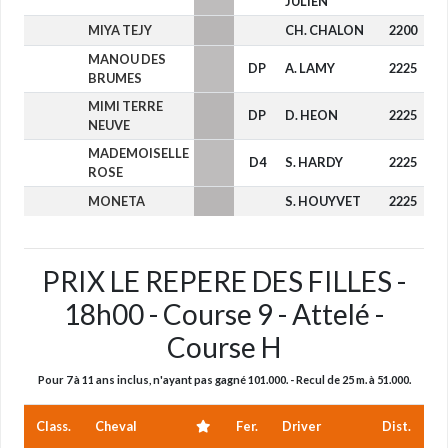
JULIEN
MIYA TEJY
CH. CHALON
2200
-
MANOU DES
DP
A. LAMY
2225
-
BRUMES
MIMI TERRE
DP
D. HEON
2225
-
NEUVE
MADEMOISELLE
D4
S. HARDY
2225
-
ROSE
MONETA
S. HOUYVET
2225
-
PRIX LE REPERE DES FILLES -
18h00 - Course 9 - Attelé -
Course H
Pour 7 à 11 ans inclus, n'ayant pas gagné 101.000. - Recul de 25 m. à 51.000.
Class.
Cheval
Fer.
Driver
Dist.
R