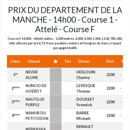
PRIX DU DEPARTEMENT DE LA
MANCHE - 14h00 - Course 1 -
Attelé - Course F
Course F 14.000. - Attelé, mâles. - 2.200 mètres. 6.300, 3.500, 1.960, 1.120, 700, 280,
140.- alloués par la S.E.T.F. Pour poulains entiers et hongres de 3 ans, n'ayant
pas gagné 4.600.
Class.
Cheval
Fer.
Driver
Dist.
Rédu
NEVER
HESLOUIN
er
1
2200
-
ALONE
Charley
NUNCIO DE
LEVESQUE
ème
2
2200
-
HOERDT
Thomas
NAUTILUS
DOUSSET
ème
3
2200
-
PURPLE
Yvonnick
NAMUR DU
BARRE
ème
4
2200
-
PETITODON
Mickaël
RENAULT
NEBRASKA