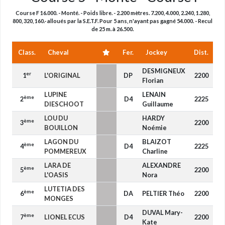
Course F 16.000. - Monté. - Poids libre. - 2.200 mètres. 7.200, 4.000, 2.240, 1.280,
800, 320, 160.- alloués par la S.E.T.F. Pour 5 ans, n'ayant pas gagné 54.000. - Recul
de 25 m. à 26.500.
Class.
Cheval
Fer.
Jockey
Dist.
R
DESMIGNEUX
er
1
L'ORIGINAL
DP
2200
-
Florian
LUPINE
LENAIN
ème
2
D4
2225
-
DIESCHOOT
Guillaume
LOU DU
HARDY
ème
3
2200
-
BOUILLON
Noémie
LAGON DU
BLAIZOT
ème
4
D4
2225
-
POMMEREUX
Charline
LARA DE
ALEXANDRE
ème
5
2200
-
L'OASIS
Nora
LUTETIA DES
ème
6
DA
PELTIER Théo
2200
-
MONGES
DUVAL Mary-
ème
7
LIONEL ECUS
D4
2200
-
Kate