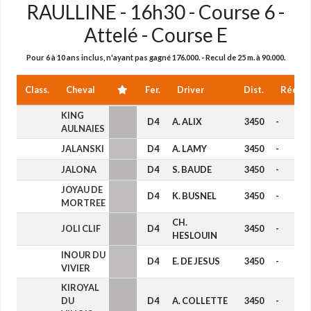
RAULLINE - 16h30 - Course 6 -
Attelé - Course E
Pour 6 à 10 ans inclus, n'ayant pas gagné 176.000. - Recul de 25 m. à 90.000.
Class.
Cheval
Fer.
Driver
Dist.
Réduct
KING
D4
A. ALIX
3450
-
AULNAIES
JALANSKI
D4
A. LAMY
3450
-
JALONA
D4
S. BAUDE
3450
-
JOYAU DE
D4
K. BUSNEL
3450
-
MORTREE
CH.
JOLI CLIF
D4
3450
-
HESLOUIN
INOUR DU
D4
E. DE JESUS
3450
-
VIVIER
KIROYAL
DU
D4
A. COLLETTE
3450
-