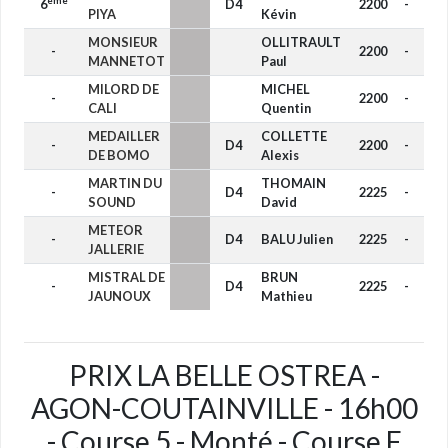
ème
6
D4
2200
-
PIYA
Kévin
MONSIEUR
OLLITRAULT
-
2200
-
MANNETOT
Paul
MILORD DE
MICHEL
-
2200
-
CALI
Quentin
MEDAILLER
COLLETTE
-
D4
2200
-
DE BOMO
Alexis
MARTIN DU
THOMAIN
-
D4
2225
-
SOUND
David
METEOR
-
D4
BALU Julien
2225
-
JALLERIE
MISTRAL DE
BRUN
-
D4
2225
-
JAUNOUX
Mathieu
PRIX LA BELLE OSTREA -
AGON-COUTAINVILLE - 16h00
- Course 5 - Monté - Course F