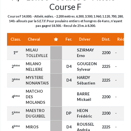
Course F
Course F 14.000. - Attelé, mâles. - 2.200 mètres. 6.300, 3.500, 1.960, 1.120, 700, 280,
140.- alloués par la S.E.T.F. Pour poulains entiers et hongres de 4 ans, n'ayant
pas gagné 18.500. - Recul de 25 m. à 8.300.
Class.
Cheval
Fer.
Driver
Dist.
Réduct
MILAU
SZIRMAY
er
1
2200
-
TOLLEVILLE
Erno
MILANO
GOUGEON
ème
2
D4
2225
-
NELLIERE
Sylveur
MYSTERE
HARDY
ème
3
D4
2225
-
NONANTAIS
Sébastien
MATCHO
BARRE
ème
4
DES
2200
-
Mickaël
MOLANDS
MAESTRO
HEON
ème
5
DP
2200
-
DU GUIBEL
Frédéric
ROUSSEL
ème
6
MIROS
D4
2225
-
Andréa