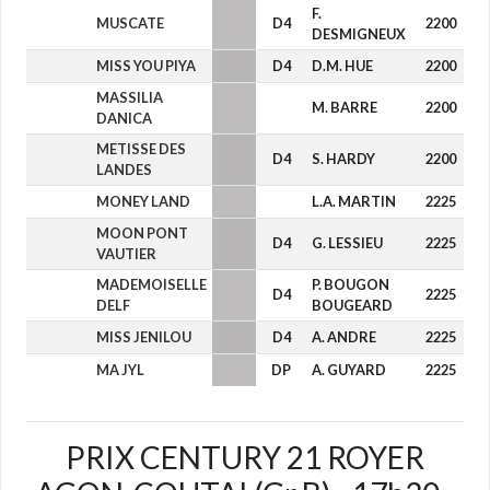
F.
MUSCATE
D4
2200
-
DESMIGNEUX
MISS YOU PIYA
D4
D.M. HUE
2200
-
MASSILIA
M. BARRE
2200
-
DANICA
METISSE DES
D4
S. HARDY
2200
-
LANDES
MONEY LAND
L.A. MARTIN
2225
-
MOON PONT
D4
G. LESSIEU
2225
-
VAUTIER
MADEMOISELLE
P. BOUGON
D4
2225
-
DELF
BOUGEARD
MISS JENILOU
D4
A. ANDRE
2225
-
MA JYL
DP
A. GUYARD
2225
-
PRIX CENTURY 21 ROYER