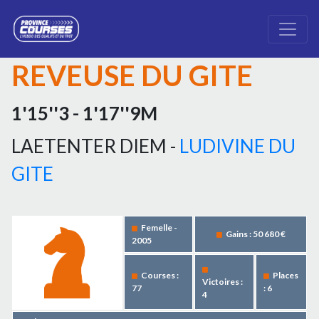
REVEUSE DU GITE
1'15''3 - 1'17''9M
LAETENTER DIEM -
LUDIVINE DU
GITE
Femelle -
Gains : 50 680 €
2005
Courses :
Places
Victoires :
77
: 6
4