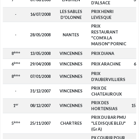
D'ALSACE
LES SABLES
PRIX HENRI
-
16/07/2008
-
D'OLONNE
LEVESQUE
PRIX
RESTAURANT
-
28/05/2008
NANTES
-
"COM'A LA
MAISON" PORNIC
ème
8
13/05/2008
VINCENNES
PRIX DIANA
-
ème
6
29/04/2008
VINCENNES
PRIX ARACHNE
68
PRIX
ème
8
07/01/2008
VINCENNES
-
D'AUBERVILLIERS
PRIX DE
-
31/12/2007
VINCENNES
-
CHATEAUROUX
PRIX DES
er
1
08/12/2007
VINCENNES
15 0
HORTENSIAS
PRIX DU BAR PMU
ème
5
25/11/2007
CHARTRES
"LE DISQUE BLEU"
30
(Gr A)
PX COURIR POUR