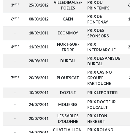
VILLEDIEU-LES-
PRIX DU
ème
3
25/03/2012
65
POELES
PRINTEMPS
PRIX DE
ème
6
08/03/2012
CAEN
14
FONTENAY
PRIX DES
-
18/09/2011
ECOMMOY
-
SPONSORS
NORT-SUR-
PRIX
ème
4
11/09/2011
24
ERDRE
INTERMARCHE
PRIX DES AMIS DE
-
28/08/2011
DURTAL
-
DURTAL
PRIX CASINO
ème
7
20/08/2011
PLOUESCAT
GROUPE
3
PARTOUCHE
-
10/08/2011
DOZULE
PRIX LEPORTIER
-
PRIX DOCTEUR
-
24/07/2011
MOLIERES
-
FOUCAULT
LES SABLES
PRIX LEON
-
20/07/2011
-
D'OLONNE
HERBERT
CHATELAILLON-
PRIX ROLAND
-
14/07/2011
-