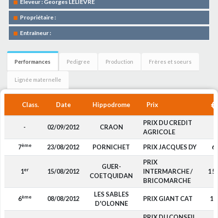
Eleveur : Georges LELIEVRE
Propriétaire :
Entraîneur :
Performances
Pedigree
Production
Frères et soeurs
Lignée maternelle
Class.
Date
Hippodrome
Prix
PRIX DU CREDIT
-
02/09/2012
CRAON
-
AGRICOLE
ème
7
23/08/2012
PORNICHET
PRIX JACQUES DY
6
PRIX
GUER-
er
1
15/08/2012
INTERMARCHE /
1 5
COETQUIDAN
BRICOMARCHE
LES SABLES
ème
6
08/08/2012
PRIX GIANT CAT
10
D'OLONNE
PRIX DU CONSEIL