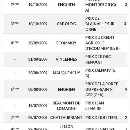
ème
7
19/10/2009
ENGHIEN
MONTRESOR (Gr
32
A)
PRIX DE
ème
3
10/10/2009
CABOURG
BLAINVILLE SUR
3 2
ORNE
PRIX DU CREDIT
ème
8
20/09/2009
ECOMMOY
AGRICOLE
-
D'ECOMMOY (Gr B)
PRIX DE BOSC
-
31/08/2009
VINCENNES
-
RENOULT
PRIX JALNA IV (Gr
-
20/08/2009
MAUQUENCHY
-
B)
PRIX DE LA PORTE
ème
5
08/08/2009
ENGHIEN
DU PRE-SAINT-
96
GER (Gr A)
BEAUMONT DE
PRIX JEAN
-
19/07/2009
-
LOMAGNE
LEMAIRE
ème
7
08/07/2009
CHATEAUBRIANT
PRIX DE BRETEUIL
23
LE LION
ème
4
22/06/2009
PRIX DE SAUTRE
78