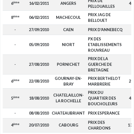
PRIX DE
ème
6
16/02/2011
ANGERS
44
PELLOUAILLES
PRIX JAG DE
ème
8
06/02/2011
MACHECOUL
-
BELLOUET
-
27/09/2010
CAEN
PRIX D'ANNEBECQ
-
PX DES
-
05/09/2010
NIORT
ETABLISSEMENTS
-
ROUVREAU
PRIX DE LA
-
27/08/2010
PORNICHET
GUERCHE DE
-
BRETAGNE
GOURNAY-EN-
PRIX BERTHELOT
ème
6
22/08/2010
28
BRAY
MARBRERIE
PRIX DU
CHATELAILLON-
ème
5
18/08/2010
QUARTIER DES
48
LA ROCHELLE
BOUCHOLEURS
-
08/08/2010
CHATEAUBRIANT
PRIX ESPERANCE
-
PRIX DES
ème
4
20/07/2010
CABOURG
1 3
CHARDONS