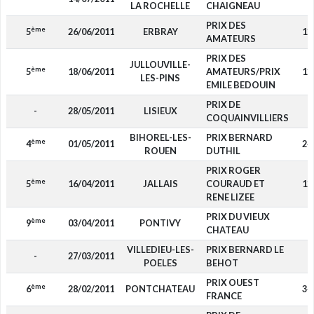
LA ROCHELLE
CHAIGNEAU
PRIX DES
ème
5
26/06/2011
ERBRAY
12
AMATEURS
PRIX DES
JULLOUVILLE-
ème
5
18/06/2011
AMATEURS/PRIX
12
LES-PINS
EMILE BEDOUIN
PRIX DE
-
28/05/2011
LISIEUX
-
COQUAINVILLIERS
BIHOREL-LES-
PRIX BERNARD
ème
4
01/05/2011
24
ROUEN
DUTHIL
PRIX ROGER
ème
5
16/04/2011
JALLAIS
COURAUD ET
12
RENE LIZEE
PRIX DU VIEUX
ème
9
03/04/2011
PONTIVY
-
CHATEAU
VILLEDIEU-LES-
PRIX BERNARD LE
-
27/03/2011
-
POELES
BEHOT
PRIX OUEST
ème
6
28/02/2011
PONTCHATEAU
34
FRANCE