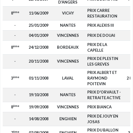
D'ANGERS
PRIX CARRE
ème
8
11/06/2009
VICHY
-
RESTAURATION
-
25/01/2009
NANTES
PRIX ALEXIS III
-
-
04/01/2009
VINCENNES
PRIX DE DOUAI
-
PRIX DE LA
ème
8
24/12/2008
BORDEAUX
-
CAPELLE
PRIX DE PLESTIN
-
20/11/2008
VINCENNES
-
LES GREVES
PRIX ALBERT ET
ème
3
01/11/2008
LAVAL
RAYMOND
2 8
POITEVIN
PRIX D'ORVAULT -
-
19/10/2008
NANTES
-
RETRAITE ACTIVE
ème
8
19/09/2008
VINCENNES
PRIX BIANCA
-
PRIX DE JOUY EN
-
14/08/2008
ENGHIEN
-
JOSAS
PRIX DU BALLON
ème
7
07/08/2008
ENGHIEN
34