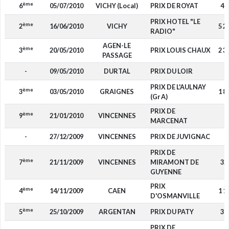
ème
6
05/07/2010
VICHY (Local)
PRIX DE ROYAT
44
PRIX HOTEL "LE
ème
2
16/06/2010
VICHY
5 2
RADIO"
AGEN-LE
ème
3
20/05/2010
PRIX LOUIS CHAUX
2 3
PASSAGE
-
09/05/2010
DURTAL
PRIX DU LOIR
-
PRIX DE L'AULNAY
ème
3
03/05/2010
GRAIGNES
1 8
(Gr A)
PRIX DE
ème
9
21/01/2010
VINCENNES
-
MARCENAT
-
27/12/2009
VINCENNES
PRIX DE JUVIGNAC
-
PRIX DE
ème
7
21/11/2009
VINCENNES
MIRAMONT DE
32
GUYENNE
PRIX
ème
4
14/11/2009
CAEN
1 1
D'OSMANVILLE
ème
5
25/10/2009
ARGENTAN
PRIX DU PATY
39
PRIX DE