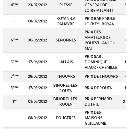
ème
4
23/07/2012
PLESSE
GENERAL DE
24
LOIRE-ATLANTI
ROYAN-LA
PRIX BAR PMU LE
-
08/07/2012
-
PALMYRE
JOCKEY - ROYAN
PRIX DES
AMATEURS DE
ème
6
30/06/2012
SENONNES
8
L'OUEST - ANJOU
MAI
PRIX SARL
ème
5
17/06/2012
JALLAIS
DOMINIQUE
12
VIAUD - CHEMILLE
ème
7
28/05/2012
THOUARS
PRIX DE THOUARS
4
BIHOREL-LES-
ème
5
17/05/2012
PRIX DE ROUEN
12
ROUEN
BIHOREL-LES-
PRIX BERNARD
er
1
01/05/2012
2 0
ROUEN
DUTHIL
PRIX DES
-
08/04/2012
FOUGERES
MAISONS
-
GUILLAUME