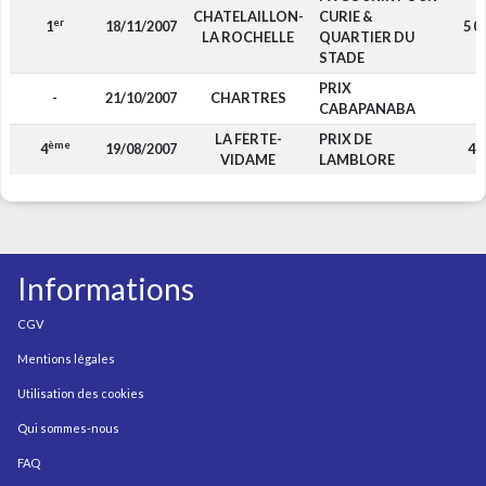
CHATELAILLON-
CURIE &
er
1
18/11/2007
5 0
LA ROCHELLE
QUARTIER DU
STADE
PRIX
-
21/10/2007
CHARTRES
-
CABAPANABA
LA FERTE-
PRIX DE
ème
4
19/08/2007
48
VIDAME
LAMBLORE
Informations
CGV
Mentions légales
Utilisation des cookies
Qui sommes-nous
FAQ