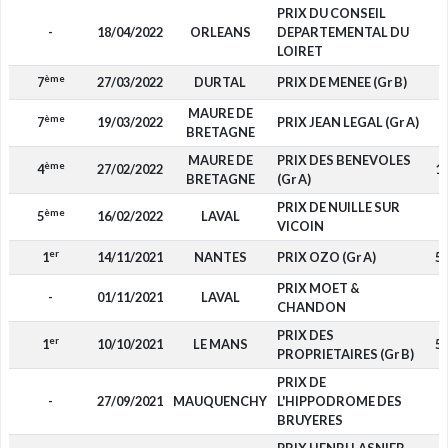
PRIX DU CONSEIL
-
18/04/2022
ORLEANS
DEPARTEMENTAL DU
LOIRET
ème
7
27/03/2022
DURTAL
PRIX DE MENEE (Gr B)
1
MAURE DE
ème
7
19/03/2022
PRIX JEAN LEGAL (Gr A)
1
BRETAGNE
MAURE DE
PRIX DES BENEVOLES
ème
4
27/02/2022
1 
BRETAGNE
(Gr A)
PRIX DE NUILLE SUR
ème
5
16/02/2022
LAVAL
9
VICOIN
er
1
14/11/2021
NANTES
PRIX OZO (Gr A)
5 
PRIX MOET &
-
01/11/2021
LAVAL
CHANDON
PRIX DES
er
1
10/10/2021
LE MANS
5 
PROPRIETAIRES (Gr B)
PRIX DE
-
27/09/2021
MAUQUENCHY
L'HIPPODROME DES
BRUYERES