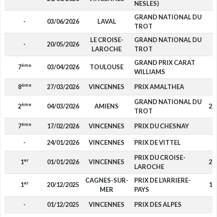
NESLES)
GRAND NATIONAL DU
-
03/06/2026
LAVAL
TROT
LE CROISE-
GRAND NATIONAL DU
-
20/05/2026
LAROCHE
TROT
GRAND PRIX CARAT
ème
7
03/04/2026
TOULOUSE
3
WILLIAMS
ème
8
27/03/2026
VINCENNES
PRIX AMALTHEA
GRAND NATIONAL DU
ème
2
04/03/2026
AMIENS
22
TROT
ème
7
17/02/2026
VINCENNES
PRIX DU CHESNAY
7
-
24/01/2026
VINCENNES
PRIX DE VITTEL
PRIX DU CROISE-
er
1
01/01/2026
VINCENNES
28
LAROCHE
CAGNES-SUR-
PRIX DE L'ARRIERE-
er
1
20/12/2025
17
MER
PAYS
-
01/12/2025
VINCENNES
PRIX DES ALPES