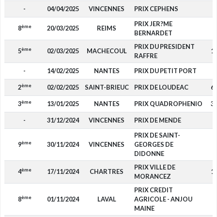
-
04/04/2025
VINCENNES
PRIX CEPHENS
PRIX JER?ME
ème
8
20/03/2025
REIMS
BERNARDET
PRIX DU PRESIDENT
ème
5
02/03/2025
MACHECOUL
1 
RAFFRE
-
14/02/2025
NANTES
PRIX DU PETIT PORT
ème
2
02/02/2025
SAINT-BRIEUC
PRIX DE LOUDEAC
6 
ème
3
13/01/2025
NANTES
PRIX QUADROPHENIO
3 
-
31/12/2024
VINCENNES
PRIX DE MENDE
PRIX DE SAINT-
ème
9
30/11/2024
VINCENNES
GEORGES DE
DIDONNE
PRIX VILLE DE
ème
4
17/11/2024
CHARTRES
1 
MORANCEZ
PRIX CREDIT
ème
8
01/11/2024
LAVAL
AGRICOLE - ANJOU
MAINE