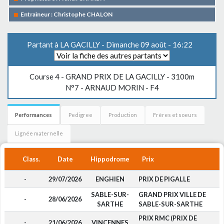
Entraîneur : Christophe CHALON
Partant à LA GACILLY - Dimanche 09 août - 16:22
Course 4 -
GRAND PRIX DE LA GACILLY
- 3100m
N°7 - ARNAUD MORIN - F4
Performances
Pedigree
Production
Frères et soeurs
Lignée maternelle
Class.
Date
Hippodrome
Prix
-
29/07/2026
ENGHIEN
PRIX DE PIGALLE
SABLE-SUR-
GRAND PRIX VILLE DE
-
28/06/2026
SARTHE
SABLE-SUR-SARTHE
PRIX RMC (PRIX DE
-
21/06/2026
VINCENNES