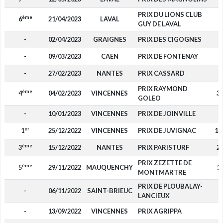
PRIX DU LIONS CLUB
ème
6
21/04/2023
LAVAL
3
GUY DE LAVAL
-
02/04/2023
GRAIGNES
PRIX DES CIGOGNES
-
09/03/2023
CAEN
PRIX DE FONTENAY
-
27/02/2023
NANTES
PRIX CASSARD
PRIX RAYMOND
ème
4
04/02/2023
VINCENNES
3 
GOLEO
-
10/01/2023
VINCENNES
PRIX DE JOINVILLE
er
1
25/12/2022
VINCENNES
PRIX DE JUVIGNAC
15
ème
3
15/12/2022
NANTES
PRIX PARISTURF
2 
PRIX ZEZETTE DE
ème
5
29/11/2022
MAUQUENCHY
1 
MONTMARTRE
PRIX DE PLOUBALAY-
-
06/11/2022
SAINT-BRIEUC
LANCIEUX
-
13/09/2022
VINCENNES
PRIX AGRIPPA