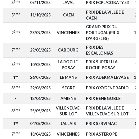
ème
5
07/11/2025
LAVAL
PRIX FCPL/COBATY 53
1 
PRIX DE LA VILLE DE
ème
5
11/10/2025
CAEN
2 
CAEN
GRAND PRIX DU
ème
2
28/09/2025
VINCENNES
PORTUGAL (PRIX
14
D'ARGELES)
PRIX DES
ème
7
29/08/2025
CABOURG
3
ESCALLONIAS
LA ROCHE-
PRIX SUPER U LA
ème
5
10/08/2025
1 
POSAY
ROCHE-POSAY
er
1
26/07/2025
LE MANS
PRIX ADEKMA LEVAGE
13
ème
3
29/06/2025
SEGRE
PRIX OXYGENE RADIO
3 
-
12/06/2025
AMIENS
PRIX RENE GOBLET
VILLENEUVE-
PRIX DE LA VILLE DE
ème
3
25/05/2025
7 
SUR-LOT
VILLENEUVE-SUR-LOT
er
1
04/05/2025
JALLAIS
PRIX SERVIMAC
8 
ème
7
18/04/2025
VINCENNES
PRIX ASTEROPE
5