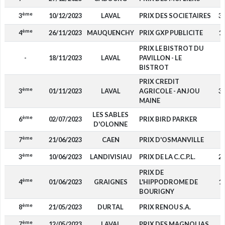
ème
3
10/12/2023
LAVAL
PRIX DES SOCIETAIRES
3 
ème
4
26/11/2023
MAUQUENCHY
PRIX GXP PUBLICITE
1 
PRIX LE BISTROT DU
-
18/11/2023
LAVAL
PAVILLON - LE
BISTROT
PRIX CREDIT
ème
3
01/11/2023
LAVAL
AGRICOLE - ANJOU
3 
MAINE
LES SABLES
ème
6
02/07/2023
PRIX BIRD PARKER
5
D'OLONNE
ème
7
21/06/2023
CAEN
PRIX D'OSMANVILLE
2
ème
3
10/06/2023
LANDIVISIAU
PRIX DE LA C.C.P.L.
2 
PRIX DE
ème
4
01/06/2023
GRAIGNES
L'HIPPODROME DE
1 
BOURIGNY
ème
8
21/05/2023
DURTAL
PRIX RENOU S.A.
ème
7
12/05/2023
LAVAL
PRIX DES MAGNOLIAS
1