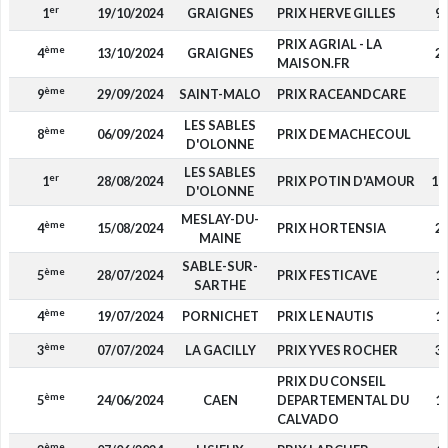
er
1
19/10/2024
GRAIGNES
PRIX HERVE GILLES
9 
PRIX AGRIAL - LA
ème
4
13/10/2024
GRAIGNES
2 
MAISON.FR
ème
9
29/09/2024
SAINT-MALO
PRIX RACEANDCARE
LES SABLES
ème
8
06/09/2024
PRIX DE MACHECOUL
D'OLONNE
LES SABLES
er
1
28/08/2024
PRIX POTIN D'AMOUR
10
D'OLONNE
MESLAY-DU-
ème
4
15/08/2024
PRIX HORTENSIA
2 
MAINE
SABLE-SUR-
ème
5
28/07/2024
PRIX FESTICAVE
1 
SARTHE
ème
4
19/07/2024
PORNICHET
PRIX LE NAUTIS
1 
ème
3
07/07/2024
LA GACILLY
PRIX YVES ROCHER
3 
PRIX DU CONSEIL
ème
5
24/06/2024
CAEN
DEPARTEMENTAL DU
1 
CALVADO
ème