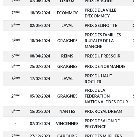
2
07/06/2024
LISIEUX
PRIX LARCHER
6 
PRIX DE LA VILLE
ème
7
18/05/2024
ECOMMOY
2
D'ECOMMOY
ème
3
02/05/2024
LAVAL
PRIX GELINOTTE
3 
PRIX DES FAMILLES
ème
4
18/04/2024
GRAIGNES
RURALES DE LA
2 
MANCHE
ème
6
08/04/2024
REIMS
PRIX DU PRESSOIR
5
ème
8
25/02/2024
GRAIGNES
PRIX DE NORMANDIE
PRIX DU HAUT
ème
6
17/02/2024
LAVAL
4
ROCHER
PRIX DE LA
ème
2
05/02/2024
GRAIGNES
FEDERATION
5 
NATIONALE DES COUR
ème
8
15/01/2024
NANTES
PRIX ROYAL DREAM
PRIX DE SALON DE
-
07/01/2024
VINCENNES
PROVENCE
ème
7
27/12/2023
CABOURG
PRIX DES MUFLIERS
2