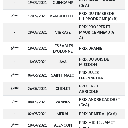
PRIX HENRI LASNIER
-
19/09/2021
GUINGAMP
(Gr A)
PRIX DU TIMBRE DE
ème
9
12/09/2021
RAMBOUILLET
L'HIPPODROME (Gr B)
PRIX PROSPER ET
-
29/08/2021
VIBRAYE
MAURICE PINEAU (Gr
A)
LES SABLES
ème
6
18/08/2021
PRIX URANIE
3
D'OLONNE
PRIX DU BOIS DE
-
18/06/2021
LAVAL
MISEDON
PRIX JULES
ème
7
06/06/2021
SAINT-MALO
1
LEPENNETIER
PRIX CREDIT
ème
5
26/05/2021
CHOLET
7
AGRICOLE
PRIX ANDRE CADORET
ème
5
08/05/2021
VANNES
6
(Gr A)
-
02/05/2021
MERAL
PRIX DE MERAL (Gr A)
PRIX MICHEL JAMET
ème
3
18/04/2021
ALENCON
1 