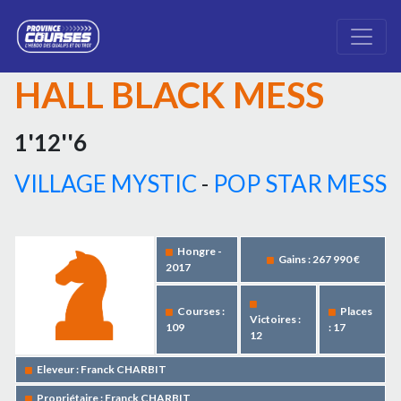
HALL BLACK MESS
1'12''6
VILLAGE MYSTIC
-
POP STAR MESS
Hongre -
Gains : 267 990 €
2017
Courses :
Places
Victoires :
109
: 17
12
Eleveur : Franck CHARBIT
Propriétaire : Franck CHARBIT