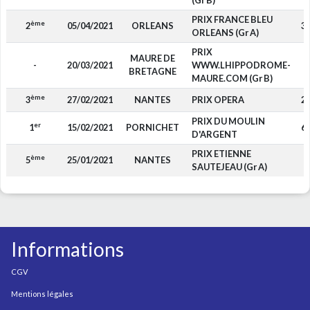
(Gr B)
PRIX FRANCE BLEU
ème
2
05/04/2021
ORLEANS
3 
ORLEANS (Gr A)
PRIX
MAURE DE
-
20/03/2021
WWW.LHIPPODROME-
BRETAGNE
MAURE.COM (Gr B)
ème
3
27/02/2021
NANTES
PRIX OPERA
2 
PRIX DU MOULIN
er
1
15/02/2021
PORNICHET
6 
D'ARGENT
PRIX ETIENNE
ème
5
25/01/2021
NANTES
6
SAUTEJEAU (Gr A)
Informations
CGV
Mentions légales