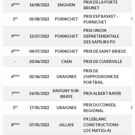
PRIX DE LA PORTE
ème
6
16/08/2022
ENGHIEN
7
BRUNET
PRIX ESP BASKET -
er
1
03/08/2022
PORNICHET
9 
PORNICHET
PRIX UNION
ème
9
12/07/2022
PORNICHET
DEPARTEMENTALE
DES SAPEURS PO
ème
6
04/07/2022
PORNICHET
PRIX DE SAINT-BRIEUC
4
-
20/06/2022
CAEN
PRIX DE CUVERVILLE
PRIX DE
ème
6
02/06/2022
GRAIGNES
L'HIPPODROME DE
4
PORTBAIL
SAVIGNY-SUR-
ème
7
26/05/2022
PRIX ALBERT RAYER
1
BRAYE
PRIX DU CONSEIL
er
1
17/05/2022
GRAIGNES
8 
REGIONAL
PX LEBLANC
ème
8
07/05/2022
JALLAIS
CONSTRUCTIONS-
LOC MAT(Gr A)