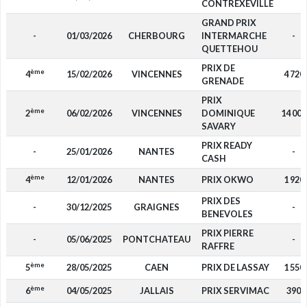
CONTREXEVILLE
GRAND PRIX
-
01/03/2026
CHERBOURG
INTERMARCHE
-
QUETTEHOU
PRIX DE
ème
4
15/02/2026
VINCENNES
4 720
GRENADE
PRIX
ème
2
06/02/2026
VINCENNES
DOMINIQUE
14 000
SAVARY
PRIX READY
-
25/01/2026
NANTES
-
CASH
ème
4
12/01/2026
NANTES
PRIX OKWO
1 920
PRIX DES
-
30/12/2025
GRAIGNES
-
BENEVOLES
PRIX PIERRE
-
05/06/2025
PONTCHATEAU
-
RAFFRE
ème
5
28/05/2025
CAEN
PRIX DE LASSAY
1 550
ème
6
04/05/2025
JALLAIS
PRIX SERVIMAC
390