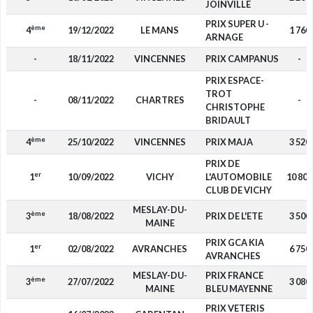
JOINVILLE
PRIX SUPER U -
ème
4
19/12/2022
LE MANS
1 760
ARNAGE
-
18/11/2022
VINCENNES
PRIX CAMPANUS
-
PRIX ESPACE-
TROT
-
08/11/2022
CHARTRES
-
CHRISTOPHE
BRIDAULT
ème
4
25/10/2022
VINCENNES
PRIX MAJA
3 520
PRIX DE
er
1
10/09/2022
VICHY
L'AUTOMOBILE
10 800
CLUB DE VICHY
MESLAY-DU-
ème
3
18/08/2022
PRIX DE L'ETE
3 500
MAINE
PRIX GCA KIA
er
1
02/08/2022
AVRANCHES
6 750
AVRANCHES
MESLAY-DU-
PRIX FRANCE
ème
3
27/07/2022
3 080
MAINE
BLEU MAYENNE
PRIX VETERIS