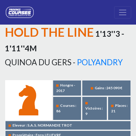
HOLD THE LINE
1'13''3 -
1'11''4M
QUINOA DU GERS -
POLYANDRY
Hongre -
Gains : 245 090 €
2017
Courses :
Places :
Victoires :
86
21
9
Eleveur : S.A.S. NORMANDIE TROT
Propriétaire : Enzo LELIEVRE