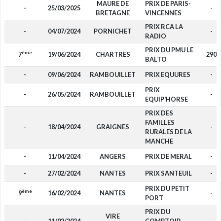
MAURE DE
PRIX DE PARIS-
-
25/03/2025
-
BRETAGNE
VINCENNES
PRIX RCA LA
-
04/07/2024
PORNICHET
-
RADIO
PRIX DU PMU LE
ème
7
19/06/2024
CHARTRES
290
BALTO
-
09/06/2024
RAMBOUILLET
PRIX EQUURES
-
PRIX
-
26/05/2024
RAMBOUILLET
-
EQUIP'HORSE
PRIX DES
FAMILLES
-
18/04/2024
GRAIGNES
-
RURALES DE LA
MANCHE
-
11/04/2024
ANGERS
PRIX DE MERAL
-
-
27/02/2024
NANTES
PRIX SANTEUIL
-
PRIX DU PETIT
ème
9
16/02/2024
NANTES
-
PORT
PRIX DU
VIRE