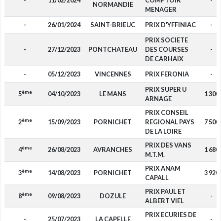
-
11/02/2024
COMPTOIR
-
NORMANDIE
MENAGER
-
26/01/2024
SAINT-BRIEUC
PRIX D'YFFINIAC
-
PRIX SOCIETE
-
27/12/2023
PONTCHATEAU
DES COURSES
-
DE CARHAIX
-
05/12/2023
VINCENNES
PRIX FERONIA
-
PRIX SUPER U
ème
5
04/10/2023
LE MANS
1 300
ARNAGE
PRIX CONSEIL
ème
2
15/09/2023
PORNICHET
REGIONAL PAYS
7 500
DE LA LOIRE
PRIX DES VANS
ème
4
26/08/2023
AVRANCHES
1 680
M.T.M.
PRIX ANAM
ème
3
14/08/2023
PORNICHET
3 920
CAPALL
PRIX PAUL ET
ème
8
09/08/2023
DOZULE
-
ALBERT VIEL
PRIX ECURIES DE
-
25/07/2023
LA CAPELLE
-