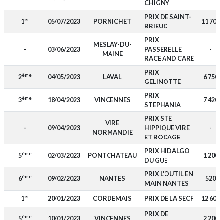
CHIGNY
PRIX DE SAINT-
er
1
05/07/2023
PORNICHET
11 700
BRIEUC
PRIX
MESLAY-DU-
-
03/06/2023
PASSERELLE
-
MAINE
RACE AND CARE
PRIX
ème
2
04/05/2023
LAVAL
6 750
GELINOTTE
PRIX
ème
3
18/04/2023
VINCENNES
7 420
STEPHANIA
PRIX STE
VIRE
-
09/04/2023
HIPPIQUE VIRE
-
NORMANDIE
ET BOCAGE
PRIX HIDALGO
ème
5
02/03/2023
PONTCHATEAU
1 200
DU GUE
PRIX L'OUTIL EN
ème
6
09/02/2023
NANTES
520
MAIN NANTES
er
1
20/01/2023
CORDEMAIS
PRIX DE LA SECF
12 600
PRIX DE
ème
5
10/01/2023
VINCENNES
2 200