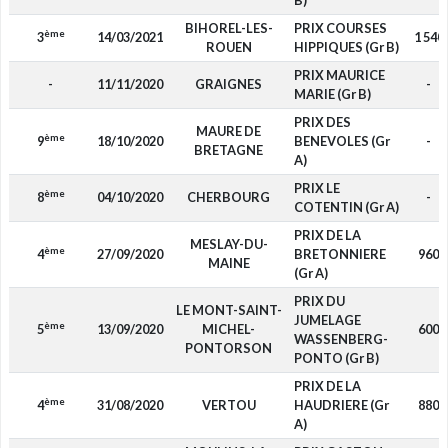
B)
BIHOREL-LES-
PRIX COURSES
ème
3
14/03/2021
1 540
ROUEN
HIPPIQUES (Gr B)
PRIX MAURICE
-
11/11/2020
GRAIGNES
-
MARIE (Gr B)
PRIX DES
MAURE DE
ème
9
18/10/2020
BENEVOLES (Gr
-
BRETAGNE
A)
PRIX LE
ème
8
04/10/2020
CHERBOURG
-
COTENTIN (Gr A)
PRIX DE LA
MESLAY-DU-
ème
4
27/09/2020
BRETONNIERE
960
MAINE
(Gr A)
PRIX DU
LE MONT-SAINT-
JUMELAGE
ème
5
13/09/2020
MICHEL-
600
WASSENBERG-
PONTORSON
PONTO (Gr B)
PRIX DE LA
ème
4
31/08/2020
VERTOU
HAUDRIERE (Gr
880
A)