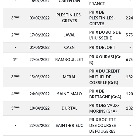
-
16/07/2022
CARENTAN
-
FRANCE
PRIX DE
PLESTIN-LES-
ème
3
03/07/2022
PLESTIN-LES-
2 240
GREVES
GREVES
PRIX DU BOIS DE
ème
2
17/06/2022
LAVAL
5 750
L'HUISSERIE
-
01/06/2022
CAEN
PRIX DE JORT
-
PRIX OURASI (Gr
er
1
22/05/2022
RAMBOUILLET
6 750
B)
PRIX DU CREDIT
ème
3
15/05/2022
MERAL
MUTUEL DE
1 820
COSSE LE (Gr B)
PRIX DE
ème
4
24/04/2022
SAINT-MALO
1 200
BRETAGNE (Gr A)
PRIX DES VAUX-
ème
3
10/04/2022
DURTAL
1 820
MORINS (Gr A)
PRIX SOCIETE
-
22/03/2022
SAINT-BRIEUC
DES COURSES
-
DE FOUGERES