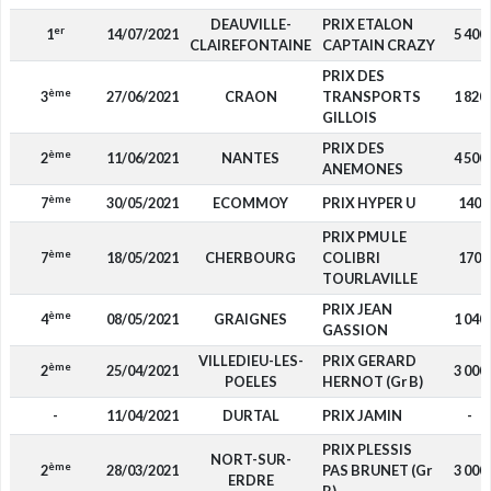
DEAUVILLE-
PRIX ETALON
er
1
14/07/2021
5 400
CLAIREFONTAINE
CAPTAIN CRAZY
PRIX DES
ème
3
27/06/2021
CRAON
TRANSPORTS
1 820
GILLOIS
PRIX DES
ème
2
11/06/2021
NANTES
4 500
ANEMONES
ème
7
30/05/2021
ECOMMOY
PRIX HYPER U
140
PRIX PMU LE
ème
7
18/05/2021
CHERBOURG
COLIBRI
170
TOURLAVILLE
PRIX JEAN
ème
4
08/05/2021
GRAIGNES
1 040
GASSION
VILLEDIEU-LES-
PRIX GERARD
ème
2
25/04/2021
3 000
POELES
HERNOT (Gr B)
-
11/04/2021
DURTAL
PRIX JAMIN
-
PRIX PLESSIS
NORT-SUR-
ème
2
28/03/2021
PAS BRUNET (Gr
3 000
ERDRE