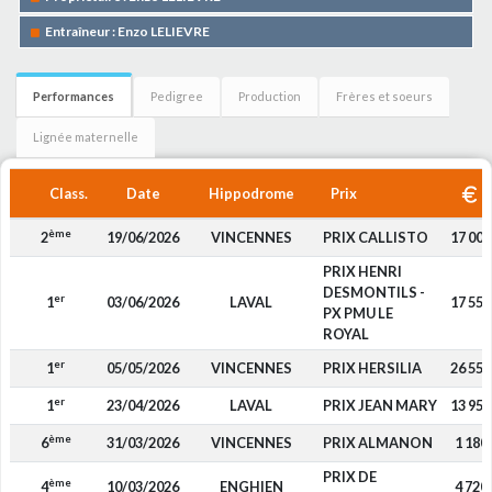
Entraîneur : Enzo LELIEVRE
Performances
Pedigree
Production
Frères et soeurs
Lignée maternelle
Class.
Date
Hippodrome
Prix
ème
2
19/06/2026
VINCENNES
PRIX CALLISTO
17 000
PRIX HENRI
DESMONTILS -
er
1
03/06/2026
LAVAL
17 550
PX PMU LE
ROYAL
er
1
05/05/2026
VINCENNES
PRIX HERSILIA
26 550
er
1
23/04/2026
LAVAL
PRIX JEAN MARY
13 950
ème
6
31/03/2026
VINCENNES
PRIX ALMANON
1 180
PRIX DE
ème
4
10/03/2026
ENGHIEN
4 720