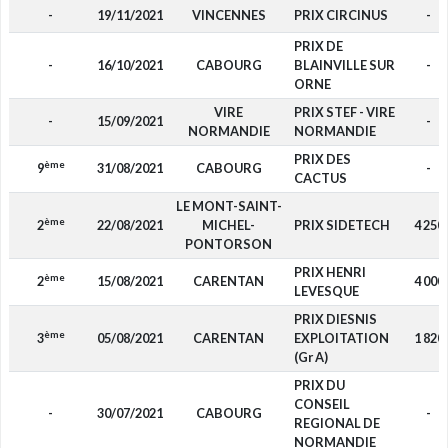
-
19/11/2021
VINCENNES
PRIX CIRCINUS
-
PRIX DE
-
16/10/2021
CABOURG
BLAINVILLE SUR
-
ORNE
VIRE
PRIX STEF - VIRE
-
15/09/2021
-
NORMANDIE
NORMANDIE
PRIX DES
ème
9
31/08/2021
CABOURG
-
CACTUS
LE MONT-SAINT-
ème
2
22/08/2021
MICHEL-
PRIX SIDETECH
4 250
PONTORSON
PRIX HENRI
ème
2
15/08/2021
CARENTAN
4 000
LEVESQUE
PRIX DIESNIS
ème
3
05/08/2021
CARENTAN
EXPLOITATION
1 820
(Gr A)
PRIX DU
CONSEIL
-
30/07/2021
CABOURG
-
REGIONAL DE
NORMANDIE