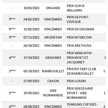
PRIX QUICK
-
10/03/2023
ENGHIEN
-
WILLIAMS
PRIX DE PONT-
ème
9
24/02/2023
VINCENNES
-
L'EVEQUE
ème
8
11/02/2023
VINCENNES
PRIX DE GRIGNAN
-
ème
9
07/11/2021
ARGENTAN
PRIX INTERCOM
-
-
26/10/2021
VINCENNES
PRIX ARETHUSA
-
PRIX VANS MTM -
ème
6
17/10/2021
GRAIGNES
PRIX MOET ET
52
JACQUINET
PRIX ROTARY CLUB
ème
2
03/10/2021
RAMBOUILLET
5 5
DE RAMBOUILLET
-
27/09/2021
CRAON
PRIX LOXAM
-
PRIX SERGE HAVE
VIRE
ème
5
19/09/2021
SPORT - VIRE
1 1
NORMANDIE
NORMANDIE
YEARLING CUP 2021 -
ème
6
28/08/2021
VINCENNES
3 0