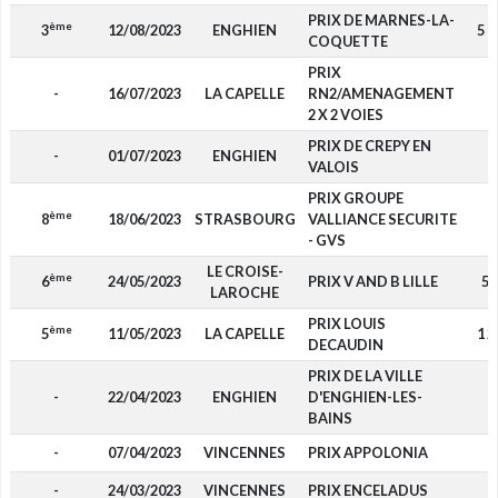
PRIX DE MARNES-LA-
ème
3
12/08/2023
ENGHIEN
5 7
COQUETTE
PRIX
-
16/07/2023
LA CAPELLE
RN2/AMENAGEMENT
-
2 X 2 VOIES
PRIX DE CREPY EN
-
01/07/2023
ENGHIEN
-
VALOIS
PRIX GROUPE
ème
8
18/06/2023
STRASBOURG
VALLIANCE SECURITE
-
- GVS
LE CROISE-
ème
6
24/05/2023
PRIX V AND B LILLE
54
LAROCHE
PRIX LOUIS
ème
5
11/05/2023
LA CAPELLE
1 2
DECAUDIN
PRIX DE LA VILLE
-
22/04/2023
ENGHIEN
D'ENGHIEN-LES-
-
BAINS
-
07/04/2023
VINCENNES
PRIX APPOLONIA
-
-
24/03/2023
VINCENNES
PRIX ENCELADUS
-