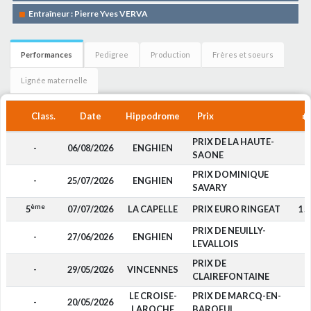
Entraîneur : Pierre Yves VERVA
Performances
Pedigree
Production
Frères et soeurs
Lignée maternelle
Class.
Date
Hippodrome
Prix
PRIX DE LA HAUTE-
-
06/08/2026
ENGHIEN
-
SAONE
PRIX DOMINIQUE
-
25/07/2026
ENGHIEN
-
SAVARY
ème
5
07/07/2026
LA CAPELLE
PRIX EURO RINGEAT
1 5
PRIX DE NEUILLY-
-
27/06/2026
ENGHIEN
-
LEVALLOIS
PRIX DE
-
29/05/2026
VINCENNES
-
CLAIREFONTAINE
LE CROISE-
PRIX DE MARCQ-EN-
-
20/05/2026
-
LAROCHE
BAROEUL