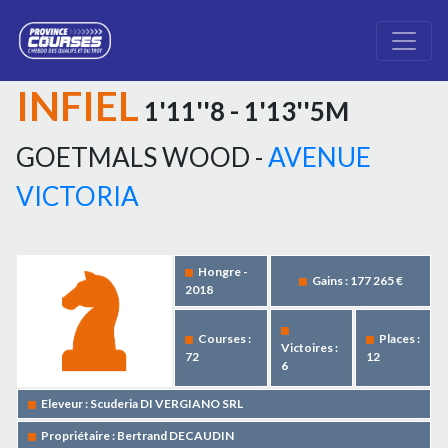
INFIEL
1'11''8 - 1'13''5M
GOETMALS WOOD -
AVENUE
VICTORIA
Hongre -
Gains : 177 265 €
2018
Courses :
Places :
Victoires :
72
12
6
Eleveur : Scuderia DI VERGIANO SRL
Propriétaire : Bertrand DECAUDIN