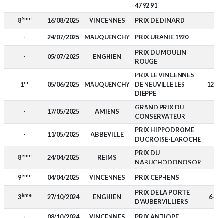
47 92 91
ème
8
16/08/2025
VINCENNES
PRIX DE DINARD
-
-
24/07/2025
MAUQUENCHY
PRIX URANIE 1920
-
PRIX DU MOULIN
-
05/07/2025
ENGHIEN
-
ROUGE
PRIX LE VINCENNES
er
1
05/06/2025
MAUQUENCHY
DE NEUVILLE LES
12 
DIEPPE
GRAND PRIX DU
-
17/05/2025
AMIENS
-
CONSERVATEUR
PRIX HIPPODROME
-
11/05/2025
ABBEVILLE
-
DU CROISE-LAROCHE
PRIX DU
ème
8
24/04/2025
REIMS
-
NABUCHODONOSOR
ème
9
04/04/2025
VINCENNES
PRIX CEPHENS
-
PRIX DE LA PORTE
ème
3
27/10/2024
ENGHIEN
6 4
D'AUBERVILLIERS
-
08/10/2024
VINCENNES
PRIX ANTIOPE
-