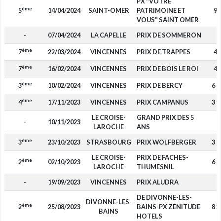
PX "VOTRE
ème
5
14/04/2024
SAINT-OMER
PATRIMOINE ET
97
VOUS" SAINT OMER
-
07/04/2024
LA CAPELLE
PRIX DE SOMMERON
-
ème
7
22/03/2024
VINCENNES
PRIX DE TRAPPES
46
ème
7
16/02/2024
VINCENNES
PRIX DE BOIS LE ROI
46
ème
3
10/02/2024
VINCENNES
PRIX DE BERCY
6 4
ème
4
17/11/2023
VINCENNES
PRIX CAMPANUS
3 6
LE CROISE-
GRAND PRIX DES 5
-
10/11/2023
-
LAROCHE
ANS
ème
3
23/10/2023
STRASBOURG
PRIX WOLFBERGER
3 0
LE CROISE-
PRIX DE FACHES-
ème
2
02/10/2023
6 0
LAROCHE
THUMESNIL
-
19/09/2023
VINCENNES
PRIX ALUDRA
-
DE DIVONNE-LES-
DIVONNE-LES-
ème
2
25/08/2023
BAINS-PX ZENITUDE
8 2
BAINS
HOTELS