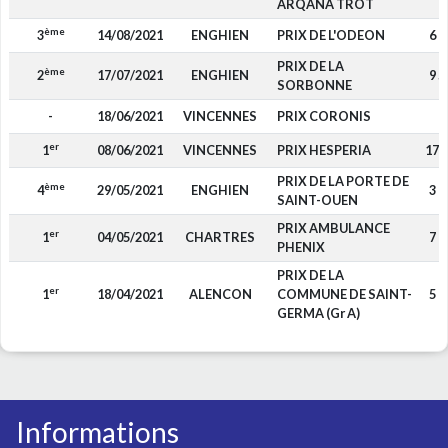
ARQANA TROT
ème
3
14/08/2021
ENGHIEN
PRIX DE L'ODEON
6 1
PRIX DE LA
ème
2
17/07/2021
ENGHIEN
9 5
SORBONNE
-
18/06/2021
VINCENNES
PRIX CORONIS
-
er
1
08/06/2021
VINCENNES
PRIX HESPERIA
17 
PRIX DE LA PORTE DE
ème
4
29/05/2021
ENGHIEN
3 0
SAINT-OUEN
PRIX AMBULANCE
er
1
04/05/2021
CHARTRES
7 6
PHENIX
PRIX DE LA
er
1
18/04/2021
ALENCON
COMMUNE DE SAINT-
5 8
GERMA (Gr A)
Informations