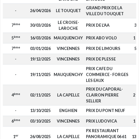
GRAND PRIX DE LA
-
26/04/2026
LE TOUQUET
-
VILLE DU TOUQUET
LE CROISE-
ème
7
30/03/2026
PRIX DE L'AA
35
LAROCHE
ème
5
16/03/2026
MAUQUENCHY
PRIX ABO VOLO
1 7
ème
7
03/01/2026
VINCENNES
PRIX DE LIMOURS
56
-
19/12/2025
VINCENNES
PRIX DE PLESSE
-
PRIX CAFE DU
-
19/11/2025
MAUQUENCHY
COMMERCE - FORGES
-
LES EAUX
PRIX DU CAPORAL-
ème
4
02/11/2025
LA CAPELLE
CLAIRON PIERRE
2 0
SELLIER
-
13/10/2025
ENGHIEN
PRIX DU PONT NEUF
-
ème
6
03/10/2025
VINCENNES
PRIX LUDOVICA
1 1
PX RESTAURANT
er
1
26/08/2025
LA CAPELLE
PANORAMIQUE 06 61
13 