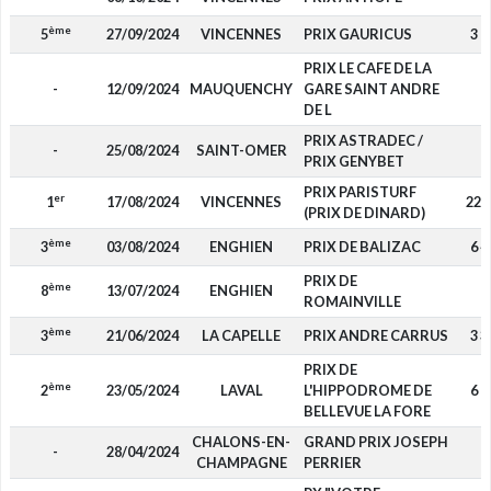
ème
5
27/09/2024
VINCENNES
PRIX GAURICUS
3 0
PRIX LE CAFE DE LA
-
12/09/2024
MAUQUENCHY
GARE SAINT ANDRE
-
DE L
PRIX ASTRADEC /
-
25/08/2024
SAINT-OMER
-
PRIX GENYBET
PRIX PARISTURF
er
1
17/08/2024
VINCENNES
22 
(PRIX DE DINARD)
ème
3
03/08/2024
ENGHIEN
PRIX DE BALIZAC
6 4
PRIX DE
ème
8
13/07/2024
ENGHIEN
-
ROMAINVILLE
ème
3
21/06/2024
LA CAPELLE
PRIX ANDRE CARRUS
3 3
PRIX DE
ème
2
23/05/2024
LAVAL
L'HIPPODROME DE
6 7
BELLEVUE LA FORE
CHALONS-EN-
GRAND PRIX JOSEPH
-
28/04/2024
-
CHAMPAGNE
PERRIER