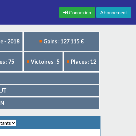
Connexion
Abonnement
e - 2018
Gains : 127 115 €
s : 75
Victoires : 5
Places : 12
NUT
ON