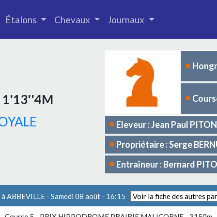
Étalons
Chevaux
Journaux
Hongr
- 1'13''4M
Course
OYALE
Eleveur : Jean Paul PITON
Propriétaire : Serge BER
Entraîneur : Bernard PIT
 à ABBEVILLE - Samedi 08 août - 16:15
Course 5 -
PRIX HIPPODROME PRAIRIE MALICORNE
- 3150m