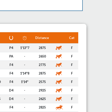
Distance
Cat
P4
1'13''7
2875
F
PA
-
2650
F
F4
-
2775
F
F4
1'14''8
2875
F
0
F4
1'14''
2575
F
D4
-
2925
F
5
D4
-
2625
F
F4
-
2825
F