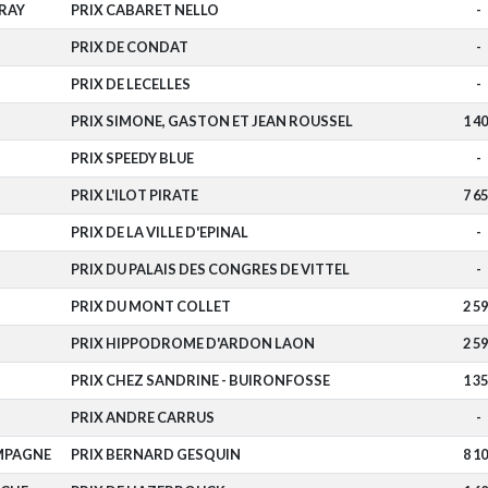
RAY
PRIX CABARET NELLO
-
PRIX DE CONDAT
-
PRIX DE LECELLES
-
PRIX SIMONE, GASTON ET JEAN ROUSSEL
1 4
PRIX SPEEDY BLUE
-
PRIX L'ILOT PIRATE
7 6
PRIX DE LA VILLE D'EPINAL
-
PRIX DU PALAIS DES CONGRES DE VITTEL
-
PRIX DU MONT COLLET
2 5
PRIX HIPPODROME D'ARDON LAON
2 5
PRIX CHEZ SANDRINE - BUIRONFOSSE
1 3
PRIX ANDRE CARRUS
-
MPAGNE
PRIX BERNARD GESQUIN
8 1