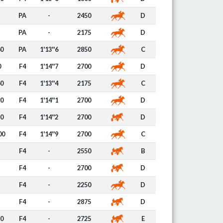
PA
-
2450
D
PA
-
2175
D
60
PA
1'13''6
2850
C
0
F4
1'14''7
2700
D
60
F4
1'13''4
2175
C
50
F4
1'14''1
2700
D
50
F4
1'14''2
2700
D
00
F4
1'14''9
2700
C
F4
-
2550
B
F4
-
2700
D
F4
-
2250
D
F4
-
2875
D
50
F4
-
2725
E