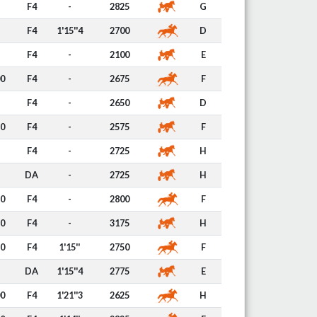
F4
-
2825
G
F4
1'15''4
2700
D
F4
-
2100
E
00
F4
-
2675
F
F4
-
2650
D
50
F4
-
2575
F
F4
-
2725
H
DA
-
2725
H
90
F4
-
2800
F
90
F4
-
3175
H
50
F4
1'15''
2750
F
DA
1'15''4
2775
E
00
F4
1'21''3
2625
H