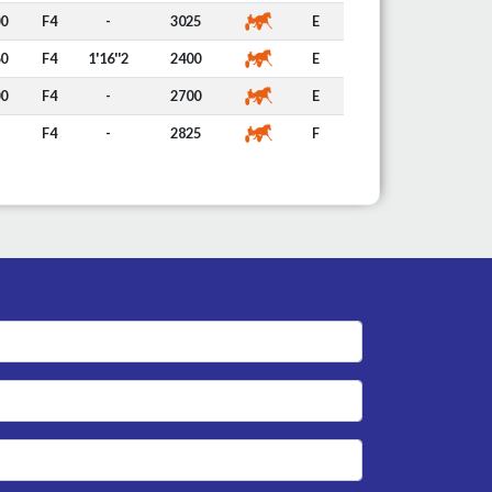
00
F4
-
3025
E
60
F4
1'16''2
2400
E
00
F4
-
2700
E
F4
-
2825
F