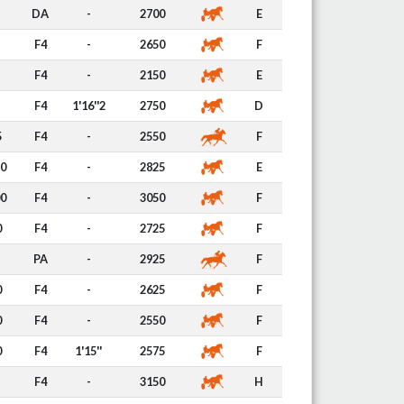
DA
-
2700
E
F4
-
2650
F
F4
-
2150
E
F4
1'16''2
2750
D
5
F4
-
2550
F
50
F4
-
2825
E
00
F4
-
3050
F
0
F4
-
2725
F
PA
-
2925
F
0
F4
-
2625
F
0
F4
-
2550
F
0
F4
1'15''
2575
F
F4
-
3150
H