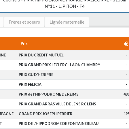
N°11 - L. PITON - F4
Frères et soeurs
Lignée maternelle
Prix
INE
PRIX DU CREDIT MUTUEL
-
PRIX GRAND PRIX LECLERC - LAON CHAMBRY
-
PRIX GU D'HERIPRE
-
PRIX FELICIA
-
PRIX de l'HIPPODROME DE REIMS
48
PRIX GRAND ARRAS VILLE DE LENS RC LENS
-
MPAGNE
GRAND PRIX JOSEPH PERRIER
19
T
PRIX DE L'HIPPODROME DE FONTAINEBLEAU
-