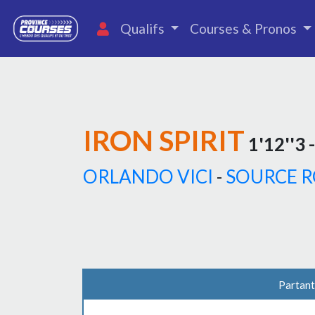
Qualifs
Courses & Pronos
IRON SPIRIT
1'12''3 
ORLANDO VICI
-
SOURCE R
Partant