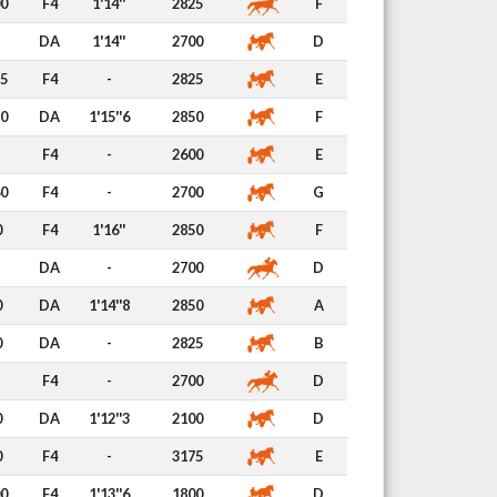
00
F4
1'14''
2825
F
DA
1'14''
2700
D
25
F4
-
2825
E
50
DA
1'15''6
2850
F
F4
-
2600
E
60
F4
-
2700
G
0
F4
1'16''
2850
F
DA
-
2700
D
0
DA
1'14''8
2850
A
0
DA
-
2825
B
F4
-
2700
D
0
DA
1'12''3
2100
D
0
F4
-
3175
E
00
F4
1'13''6
1800
D