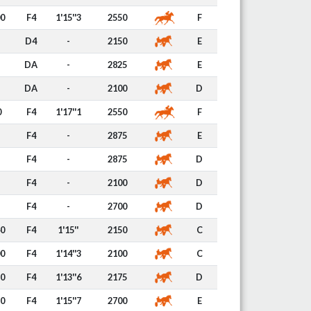
00
F4
1'15''3
2550
F
D4
-
2150
E
DA
-
2825
E
DA
-
2100
D
0
F4
1'17''1
2550
F
F4
-
2875
E
F4
-
2875
D
F4
-
2100
D
F4
-
2700
D
40
F4
1'15''
2150
C
00
F4
1'14''3
2100
C
50
F4
1'13''6
2175
D
20
F4
1'15''7
2700
E