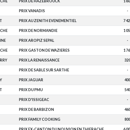
OCHE
PRIX DE HAZEBROUCK
1 6
PRIX VANADIS
-
T
PRIX AU ZENITH EVENEMENTIEL
7 4
OCHE
PRIX DE NORMANDIE
1 0
INE
PRIX AROPIZ SEPAL
-
OCHE
PRIX GASTON DE WAZIERES
1 7
ERRY
PRIX LA RENAISSANCE
32
PRIX DE SABLE SUR SARTHE
-
Y
PRIX JAGUAR
40
T
PRIX DU PMU
54
PRIX D'ISSIGEAC
-
PRIX DE BARBIZON
46
PRIX FAMILY COOKING
80
PRIX EX-CANTON DU NOUVION EN THIERACHE
6 0