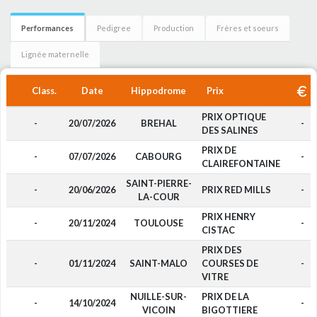
Performances
Pedigree
Production
Frères et soeurs
Lignée maternelle
Class.
Date
Hippodrome
Prix
PRIX OPTIQUE
-
20/07/2026
BREHAL
-
DES SALINES
PRIX DE
-
07/07/2026
CABOURG
-
CLAIREFONTAINE
SAINT-PIERRE-
-
20/06/2026
PRIX RED MILLS
-
LA-COUR
PRIX HENRY
-
20/11/2024
TOULOUSE
-
CISTAC
PRIX DES
-
01/11/2024
SAINT-MALO
COURSES DE
-
VITRE
NUILLE-SUR-
PRIX DE LA
-
14/10/2024
-
VICOIN
BIGOTTIERE