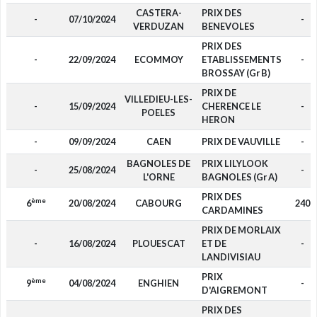
CASTERA-
PRIX DES
-
07/10/2024
-
VERDUZAN
BENEVOLES
PRIX DES
-
22/09/2024
ECOMMOY
ETABLISSEMENTS
-
BROSSAY (Gr B)
PRIX DE
VILLEDIEU-LES-
-
15/09/2024
CHERENCE LE
-
POELES
HERON
-
09/09/2024
CAEN
PRIX DE VAUVILLE
-
BAGNOLES DE
PRIX LILYLOOK
-
25/08/2024
-
L'ORNE
BAGNOLES (Gr A)
PRIX DES
ème
6
20/08/2024
CABOURG
240
CARDAMINES
PRIX DE MORLAIX
-
16/08/2024
PLOUESCAT
ET DE
-
LANDIVISIAU
PRIX
ème
9
04/08/2024
ENGHIEN
-
D'AIGREMONT
PRIX DES