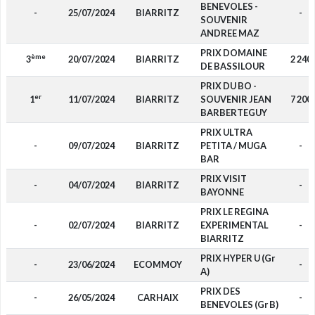
BENEVOLES -
-
25/07/2024
BIARRITZ
-
SOUVENIR
ANDREE MAZ
PRIX DOMAINE
ème
3
20/07/2024
BIARRITZ
2 240
DE BASSILOUR
PRIX DU BO -
er
1
11/07/2024
BIARRITZ
SOUVENIR JEAN
7 200
BARBERTEGUY
PRIX ULTRA
-
09/07/2024
BIARRITZ
PETITA / MUGA
-
BAR
PRIX VISIT
-
04/07/2024
BIARRITZ
-
BAYONNE
PRIX LE REGINA
-
02/07/2024
BIARRITZ
EXPERIMENTAL
-
BIARRITZ
PRIX HYPER U (Gr
-
23/06/2024
ECOMMOY
-
A)
PRIX DES
-
26/05/2024
CARHAIX
-
BENEVOLES (Gr B)