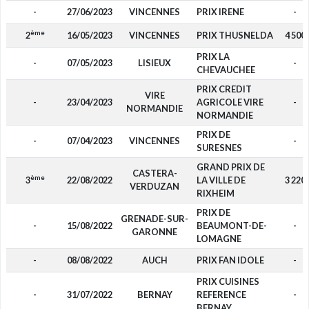
-
27/06/2023
VINCENNES
PRIX IRENE
-
ème
2
16/05/2023
VINCENNES
PRIX THUSNELDA
4 500
PRIX LA
-
07/05/2023
LISIEUX
-
CHEVAUCHEE
PRIX CREDIT
VIRE
-
23/04/2023
AGRICOLE VIRE
-
NORMANDIE
NORMANDIE
PRIX DE
-
07/04/2023
VINCENNES
-
SURESNES
GRAND PRIX DE
CASTERA-
ème
3
22/08/2022
LA VILLE DE
3 220
VERDUZAN
RIXHEIM
PRIX DE
GRENADE-SUR-
-
15/08/2022
BEAUMONT-DE-
-
GARONNE
LOMAGNE
-
08/08/2022
AUCH
PRIX FAN IDOLE
-
PRIX CUISINES
-
31/07/2022
BERNAY
REFERENCE
-
BERNAY