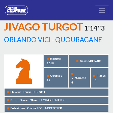
JIVAGO TURGOT
1'14''3
ORLANDO VICI
-
QUOURAGANE
Hongre -
Gains : 43 260 €
2019
Courses :
Places
Victoires :
42
: 3
4
Eleveur : Ecurie TURGOT
Propriétaire : Olivier LECHARPENTIER
Entraîneur : Olivier LECHARPENTIER