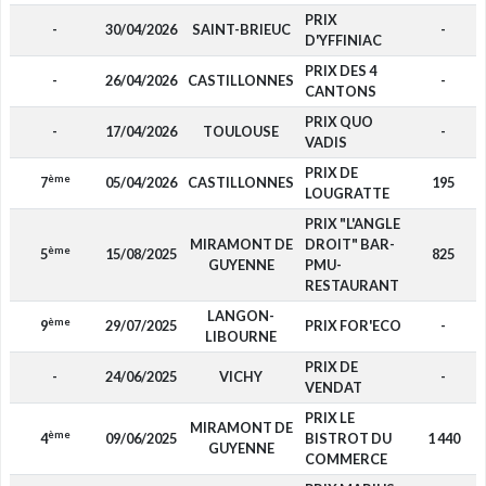
PRIX
-
30/04/2026
SAINT-BRIEUC
-
D'YFFINIAC
PRIX DES 4
-
26/04/2026
CASTILLONNES
-
CANTONS
PRIX QUO
-
17/04/2026
TOULOUSE
-
VADIS
PRIX DE
ème
7
05/04/2026
CASTILLONNES
195
LOUGRATTE
PRIX "L'ANGLE
MIRAMONT DE
DROIT" BAR-
ème
5
15/08/2025
825
GUYENNE
PMU-
RESTAURANT
LANGON-
ème
9
29/07/2025
PRIX FOR'ECO
-
LIBOURNE
PRIX DE
-
24/06/2025
VICHY
-
VENDAT
PRIX LE
MIRAMONT DE
ème
4
09/06/2025
BISTROT DU
1 440
GUYENNE
COMMERCE