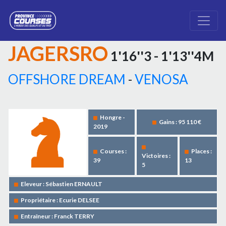
JAGERSRO
1'16''3 - 1'13''4M
OFFSHORE DREAM
-
VENOSA
Hongre -
Gains : 95 110 €
2019
Courses :
Places :
Victoires :
39
13
5
Eleveur : Sébastien ERNAULT
Propriétaire : Ecurie DELSEE
Entraîneur : Franck TERRY