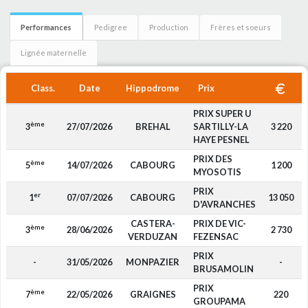
Performances
Pedigree
Production
Frères et soeurs
Lignée maternelle
Class.
Date
Hippodrome
Prix
PRIX SUPER U
ème
3
27/07/2026
BREHAL
SARTILLY-LA
3 220
HAYE PESNEL
PRIX DES
ème
5
14/07/2026
CABOURG
1 200
MYOSOTIS
PRIX
er
1
07/07/2026
CABOURG
13 050
D'AVRANCHES
CASTERA-
PRIX DE VIC-
ème
3
28/06/2026
2 730
VERDUZAN
FEZENSAC
PRIX
-
31/05/2026
MONPAZIER
-
BRUSAMOLIN
PRIX
ème
7
22/05/2026
GRAIGNES
220
GROUPAMA