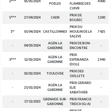
ème
2
05/05/2024
4 000
POELES
FLAMBEE DES
CUIVR
PRIX DE
ème
5
27/04/2024
CAEN
1 200
BOLBEC
PRIX DU
er
1
01/04/2024
CASTILLONNES
MOULIN DE LA
7 425
SALEVE
AGEN-LA
PRIX DE BON-
-
04/03/2024
-
GARENNE
ENCONTRE
PRIX
AGEN-LA
ème
3
12/02/2024
ESPERANZA
2 940
GARENNE
IDOLE
PRIX DES
-
02/02/2024
TOULOUSE
-
OEILLETS
PRIX GERARD-
AGEN-LA
-
21/01/2024
ELIE
-
GARENNE
SABATHIER
GRENADE-SUR-
PRIX FRANCIS
-
17/12/2023
-
GARONNE
TREICH (Gr A)
PRIX DE