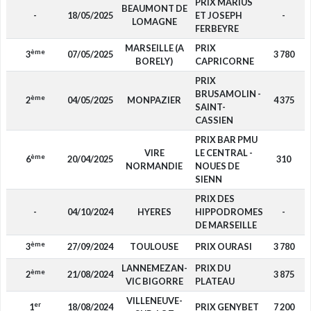
PRIX MARIUS
BEAUMONT DE
-
18/05/2025
ET JOSEPH
-
LOMAGNE
FERBEYRE
MARSEILLE (A
PRIX
ème
3
07/05/2025
3 780
BORELY)
CAPRICORNE
PRIX
BRUSAMOLIN -
ème
2
04/05/2025
MONPAZIER
4 375
SAINT-
CASSIEN
PRIX BAR PMU
VIRE
LE CENTRAL -
ème
6
20/04/2025
310
NORMANDIE
NOUES DE
SIENN
PRIX DES
-
04/10/2024
HYERES
HIPPODROMES
-
DE MARSEILLE
ème
3
27/09/2024
TOULOUSE
PRIX OURASI
3 780
LANNEMEZAN-
PRIX DU
ème
2
21/08/2024
3 875
VIC BIGORRE
PLATEAU
VILLENEUVE-
er
1
18/08/2024
PRIX GENYBET
7 200