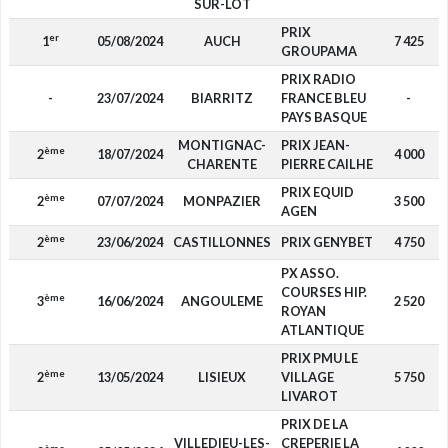
SUR-LOT
PRIX
er
1
05/08/2024
AUCH
7 425
GROUPAMA
PRIX RADIO
-
23/07/2024
BIARRITZ
FRANCE BLEU
-
PAYS BASQUE
MONTIGNAC-
PRIX JEAN-
ème
2
18/07/2024
4 000
CHARENTE
PIERRE CAILHE
PRIX EQUID
ème
2
07/07/2024
MONPAZIER
3 500
AGEN
ème
2
23/06/2024
CASTILLONNES
PRIX GENYBET
4 750
PX ASSO.
COURSES HIP.
ème
3
16/06/2024
ANGOULEME
2 520
ROYAN
ATLANTIQUE
PRIX PMU LE
ème
2
13/05/2024
LISIEUX
VILLAGE
5 750
LIVAROT
PRIX DE LA
VILLEDIEU-LES-
CREPERIE LA