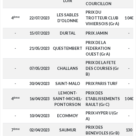
LOIR
COURCILLON
PRIX DU
LES SABLES
ème
4
22/07/2023
TROTTEUR CLUB
1 040
D'OLONNE
VIHIERSOIS (Gr A)
-
15/07/2023
DURTAL
PRIX JAMIN
-
PRIX DE LA
-
21/05/2023
QUESTEMBERT
FEDERATION
-
OUEST (Gr A)
PRIX DE LA FETE
-
07/05/2023
CHALLANS
DES COURSES (Gr
-
B)
-
30/04/2023
SAINT-MALO
PRIX PARIS TURF
-
LE MONT-
PRIX DES
ème
4
16/04/2023
SAINT-MICHEL-
ETABLISSEMENTS
1 040
PONTORSON
RAULT (Gr C)
PRIX HYPER U (Gr
-
10/04/2023
ECOMMOY
-
A)
PRIX DES
ème
7
02/04/2023
SAUMUR
130
BENEVOLES (Gr B)