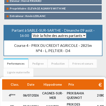
Eleveur : Hervé PAVARD
Propriétaire : ELEVAGE ALWAYS WITH ME
Entraîneur : Kevin LEBLANC
Partant à SABLE-SUR-SARTHE - Dimanche 09 août -
16:00
Course 4 -
PRIX DU CREDIT AGRICOLE
- 2825m
N°4 - L. PELTIER - D4
Performances
Pedigree
Production
Frères et soeurs
Lignée maternelle
Class.
Date
Hippodrome
Prix
CAGNES-SUR-
PRIX BAHIA
ème
4
06/07/2026
2 080
MER
QUESNOT
PRIX DES
er