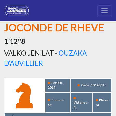
JOCONDE DE RHEVE
1'12''8
VALKO JENILAT -
OUZAKA
D'AUVILLIER
Femelle -
Gains : 106 400 €
2019
Courses :
Places
Victoires :
54
: 3
8