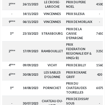
LE CROISE-
PRIX DU PERE
ème
2
26/11/2023
4 500
LAROCHE
NOEL
-
14/11/2023
VINCENNES
PRIX SILESIA
-
ème
9
06/11/2023
VINCENNES
PRIX DE MORLAIX
-
PRIX DE LA
er
1
23/10/2023
STRASBOURG
CAISSE
7 650
D'EPARGNE
PRIX
FEDERATION
ème
2
17/09/2023
RAMBOUILLET
3 250
REGIONALE IDF &
HN(Gr B)
ème
4
09/09/2023
VICHY
PRIX DE BILLY
1 560
LES SABLES
PRIX ROXANE
ème
6
30/08/2023
420
D'OLONNE
GRIFF
PRIX DU
er
1
14/08/2023
PORNICHET
CHATEAU DES
6 075
TOURELLES
PRIX DE DISSAY
CHATEAU-DU-
-
30/07/2023
SOUS
-