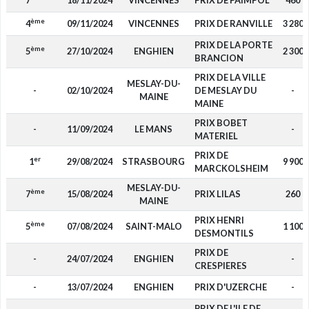
7
18/11/2024
VINCENNES
PRIX DE PAIMPOL
460
ème
4
09/11/2024
VINCENNES
PRIX DE RANVILLE
3 280
PRIX DE LA PORTE
ème
5
27/10/2024
ENGHIEN
2 300
BRANCION
PRIX DE LA VILLE
MESLAY-DU-
-
02/10/2024
DE MESLAY DU
-
MAINE
MAINE
PRIX BOBET
-
11/09/2024
LE MANS
-
MATERIEL
PRIX DE
er
1
29/08/2024
STRASBOURG
9 900
MARCKOLSHEIM
MESLAY-DU-
ème
7
15/08/2024
PRIX LILAS
260
MAINE
PRIX HENRI
ème
5
07/08/2024
SAINT-MALO
1 100
DESMONTILS
PRIX DE
-
24/07/2024
ENGHIEN
-
CRESPIERES
-
13/07/2024
ENGHIEN
PRIX D'UZERCHE
-
PRIX DE L'ILE DE