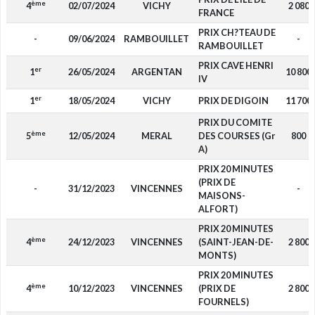
ème
4
02/07/2024
VICHY
2 080
FRANCE
PRIX CH?TEAU DE
-
09/06/2024
RAMBOUILLET
-
RAMBOUILLET
PRIX CAVE HENRI
er
1
26/05/2024
ARGENTAN
10 800
IV
er
1
18/05/2024
VICHY
PRIX DE DIGOIN
11 700
PRIX DU COMITE
ème
5
12/05/2024
MERAL
DES COURSES (Gr
800
A)
PRIX 20 MINUTES
(PRIX DE
-
31/12/2023
VINCENNES
-
MAISONS-
ALFORT)
PRIX 20 MINUTES
ème
4
24/12/2023
VINCENNES
(SAINT-JEAN-DE-
2 800
MONTS)
PRIX 20 MINUTES
ème
4
10/12/2023
VINCENNES
(PRIX DE
2 800
FOURNELS)