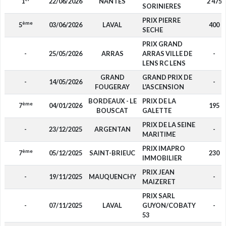
1
22/06/2026
NANTES
2 475
SORINIERES
PRIX PIERRE
ème
5
03/06/2026
LAVAL
400
SECHE
PRIX GRAND
-
25/05/2026
ARRAS
ARRAS VILLE DE
-
LENS RC LENS
GRAND
GRAND PRIX DE
-
14/05/2026
-
FOUGERAY
L'ASCENSION
BORDEAUX - LE
PRIX DE LA
ème
7
04/01/2026
195
BOUSCAT
GALETTE
PRIX DE LA SEINE
-
23/12/2025
ARGENTAN
-
MARITIME
PRIX IMAPRO
ème
7
05/12/2025
SAINT-BRIEUC
230
IMMOBILIER
PRIX JEAN
-
19/11/2025
MAUQUENCHY
-
MAIZERET
PRIX SARL
-
07/11/2025
LAVAL
GUYON/COBATY
-
53