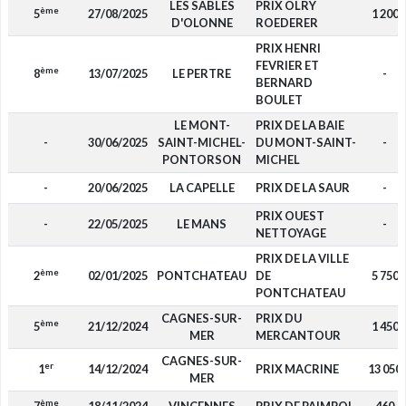
LES SABLES
PRIX OLRY
ème
5
27/08/2025
1 200
D'OLONNE
ROEDERER
PRIX HENRI
FEVRIER ET
ème
8
13/07/2025
LE PERTRE
-
BERNARD
BOULET
LE MONT-
PRIX DE LA BAIE
-
30/06/2025
SAINT-MICHEL-
DU MONT-SAINT-
-
PONTORSON
MICHEL
-
20/06/2025
LA CAPELLE
PRIX DE LA SAUR
-
PRIX OUEST
-
22/05/2025
LE MANS
-
NETTOYAGE
PRIX DE LA VILLE
ème
2
02/01/2025
PONTCHATEAU
DE
5 750
PONTCHATEAU
CAGNES-SUR-
PRIX DU
ème
5
21/12/2024
1 450
MER
MERCANTOUR
CAGNES-SUR-
er
1
14/12/2024
PRIX MACRINE
13 050
MER
ème