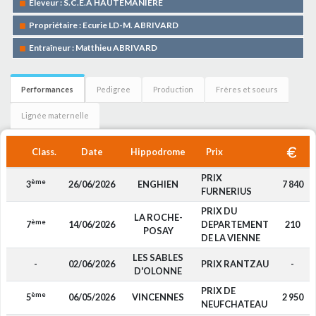
Eleveur : S.C.E.A HAUTEMANIERE
Propriétaire : Ecurie LD-M. ABRIVARD
Entraîneur : Matthieu ABRIVARD
Performances
Pedigree
Production
Frères et soeurs
Lignée maternelle
Class.
Date
Hippodrome
Prix
PRIX
ème
3
26/06/2026
ENGHIEN
7 840
FURNERIUS
PRIX DU
LA ROCHE-
ème
7
14/06/2026
DEPARTEMENT
210
POSAY
DE LA VIENNE
LES SABLES
-
02/06/2026
PRIX RANTZAU
-
D'OLONNE
PRIX DE
ème
5
06/05/2026
VINCENNES
2 950
NEUFCHATEAU