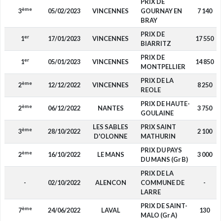
PRIX DE
ème
3
05/02/2023
VINCENNES
GOURNAY EN
7 140
BRAY
PRIX DE
er
1
17/01/2023
VINCENNES
17 550
BIARRITZ
PRIX DE
er
1
05/01/2023
VINCENNES
14 850
MONTPELLIER
PRIX DE LA
ème
2
12/12/2022
VINCENNES
8 250
REOLE
PRIX DE HAUTE-
ème
2
06/12/2022
NANTES
3 750
GOULAINE
LES SABLES
PRIX SAINT
ème
3
28/10/2022
2 100
D'OLONNE
MATHURIN
PRIX DU PAYS
ème
2
16/10/2022
LE MANS
3 000
DU MANS (Gr B)
PRIX DE LA
-
02/10/2022
ALENCON
COMMUNE DE
-
LARRE
PRIX DE SAINT-
ème
7
24/06/2022
LAVAL
130
MALO (Gr A)