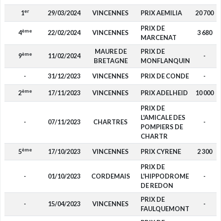
er
1
29/03/2024
VINCENNES
PRIX AEMILIA
20 700
PRIX DE
ème
4
22/02/2024
VINCENNES
3 680
MARCENAT
MAURE DE
PRIX DE
ème
9
11/02/2024
-
BRETAGNE
MONFLANQUIN
-
31/12/2023
VINCENNES
PRIX DE CONDE
-
ème
2
17/11/2023
VINCENNES
PRIX ADELHEID
10 000
PRIX DE
L'AMICALE DES
-
07/11/2023
CHARTRES
-
POMPIERS DE
CHARTR
ème
5
17/10/2023
VINCENNES
PRIX CYRENE
2 300
PRIX DE
-
01/10/2023
CORDEMAIS
L'HIPPODROME
-
DE REDON
PRIX DE
-
15/04/2023
VINCENNES
-
FAULQUEMONT