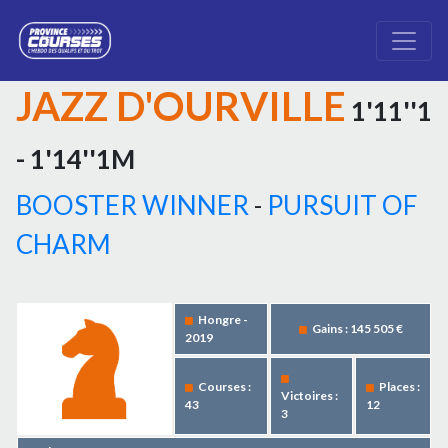
JAZZ D'OURVILLE
1'11''1
- 1'14''1M
BOOSTER WINNER
-
PURSUIT OF
CHARM
Hongre -
Gains : 145 505 €
2019
Courses :
Places :
Victoires :
43
12
3