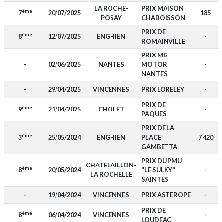
LA ROCHE-
PRIX MAISON
ème
7
20/07/2025
185
POSAY
CHABOISSON
PRIX DE
ème
8
12/07/2025
ENGHIEN
-
ROMAINVILLE
PRIX MG
-
02/06/2025
NANTES
MOTOR
-
NANTES
-
29/04/2025
VINCENNES
PRIX LORELEY
-
PRIX DE
ème
9
21/04/2025
CHOLET
-
PAQUES
PRIX DE LA
ème
3
25/05/2024
ENGHIEN
PLACE
7 420
GAMBETTA
PRIX DU PMU
CHATELAILLON-
ème
8
20/05/2024
"LE SULKY"
-
LA ROCHELLE
SAINTES
-
19/04/2024
VINCENNES
PRIX ASTEROPE
-
PRIX DE
ème
8
06/04/2024
VINCENNES
-
LOUDEAC