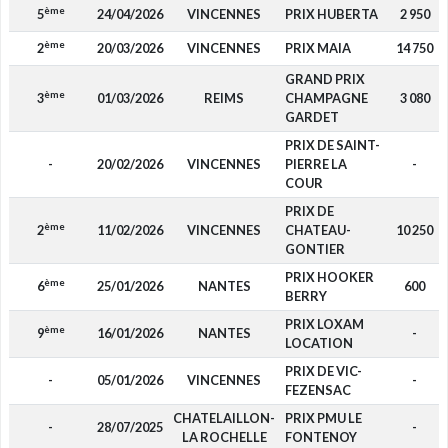
ème
5
24/04/2026
VINCENNES
PRIX HUBERTA
2 950
ème
2
20/03/2026
VINCENNES
PRIX MAIA
14 750
GRAND PRIX
ème
3
01/03/2026
REIMS
CHAMPAGNE
3 080
GARDET
PRIX DE SAINT-
-
20/02/2026
VINCENNES
PIERRE LA
-
COUR
PRIX DE
ème
2
11/02/2026
VINCENNES
CHATEAU-
10 250
GONTIER
PRIX HOOKER
ème
6
25/01/2026
NANTES
600
BERRY
PRIX LOXAM
ème
9
16/01/2026
NANTES
-
LOCATION
PRIX DE VIC-
-
05/01/2026
VINCENNES
-
FEZENSAC
CHATELAILLON-
PRIX PMU LE
-
28/07/2025
-
LA ROCHELLE
FONTENOY