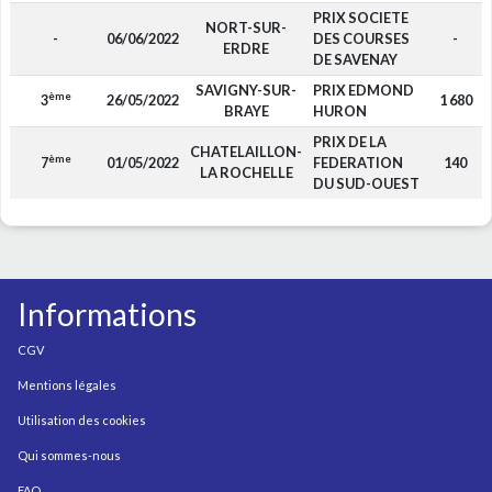
PRIX SOCIETE
NORT-SUR-
-
06/06/2022
DES COURSES
-
ERDRE
DE SAVENAY
SAVIGNY-SUR-
PRIX EDMOND
ème
3
26/05/2022
1 680
BRAYE
HURON
PRIX DE LA
CHATELAILLON-
ème
7
01/05/2022
FEDERATION
140
LA ROCHELLE
DU SUD-OUEST
Informations
CGV
Mentions légales
Utilisation des cookies
Qui sommes-nous
FAQ