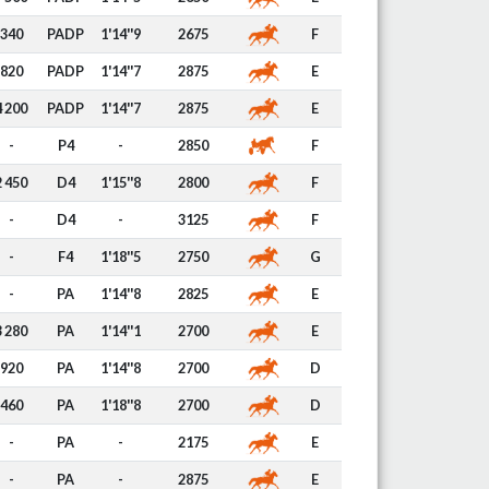
340
PADP
1'14''9
2675
F
820
PADP
1'14''7
2875
E
4 200
PADP
1'14''7
2875
E
-
P4
-
2850
F
2 450
D4
1'15''8
2800
F
-
D4
-
3125
F
-
F4
1'18''5
2750
G
-
PA
1'14''8
2825
E
3 280
PA
1'14''1
2700
E
920
PA
1'14''8
2700
D
460
PA
1'18''8
2700
D
-
PA
-
2175
E
-
PA
-
2875
E