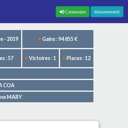
Connexion
Abonnement
e - 2019
Gains : 94 855 €
s : 57
Victoires : 1
Places : 12
ALA COA
oine MARY