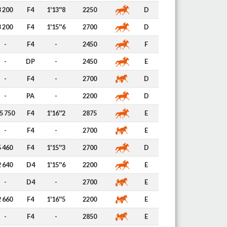
3 200
F4
1'13''8
2250
D
3 200
F4
1'15''6
2700
D
-
F4
-
2450
F
-
DP
-
2450
E
-
F4
-
2700
D
-
PA
-
2200
D
5 750
F4
1'16''2
2875
E
-
F4
-
2700
E
5 460
F4
1'15''3
2700
D
2 640
D4
1'15''6
2200
E
-
D4
-
2700
E
2 660
F4
1'16''5
2200
E
-
F4
-
2850
E