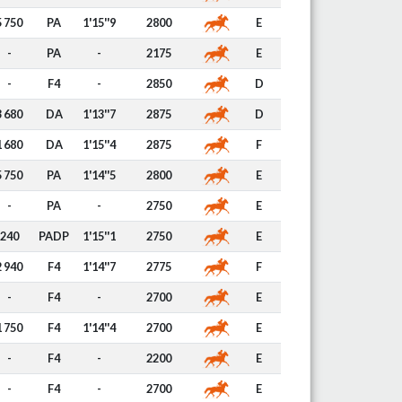
5 750
PA
1'15''9
2800
E
-
PA
-
2175
E
-
F4
-
2850
D
3 680
DA
1'13''7
2875
D
1 680
DA
1'15''4
2875
F
5 750
PA
1'14''5
2800
E
-
PA
-
2750
E
240
PADP
1'15''1
2750
E
2 940
F4
1'14''7
2775
F
-
F4
-
2700
E
1 750
F4
1'14''4
2700
E
-
F4
-
2200
E
-
F4
-
2700
E