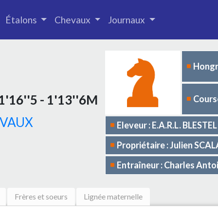
Étalons
Chevaux
Journaux
Hongr
1'16''5 - 1'13''6M
Course
 VAUX
Eleveur : E.A.R.L. BLESTEL
Propriétaire : Julien SC
Entraîneur : Charles Ant
Frères et soeurs
Lignée maternelle