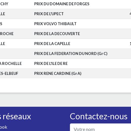
CHY
PRIX DU DOMAINE DE FORGES
LLE
PRIX DE L'UPECT
NS
PRIX VOLVO THIBAULT
AROCHE
PRIX DE LA DECOUVERTE
LLE
PRIX DE LA CAPELLE
PRIX DE LA FEDERATION DU NORD (Gr C)
A ROCHELLE
PRIX DE L'ILE DE RE
ES-ELBEUF
PRIX RENE CARDINE (Gr A)
 réseaux
Contactez-nous
ook