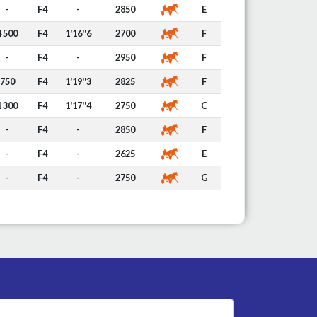
-
F4
-
2850
E
4 500
F4
1'16''6
2700
F
-
F4
-
2950
F
750
F4
1'19''3
2825
F
1 300
F4
1'17''4
2750
C
-
F4
-
2850
F
-
F4
-
2625
E
-
F4
-
2750
G