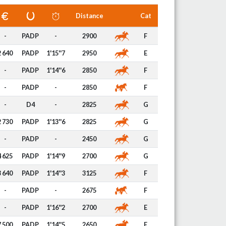
Distance
Cat
-
PADP
-
2900
F
2 640
PADP
1'15''7
2950
E
-
PADP
1'14''6
2850
F
-
PADP
-
2850
F
-
D4
-
2825
G
2 730
PADP
1'13''6
2825
G
-
PADP
-
2450
G
4 625
PADP
1'14''9
2700
G
3 640
PADP
1'14''3
3125
F
-
PADP
-
2675
F
-
PADP
1'16''2
2700
E
7 500
PADP
1'14''5
2650
E