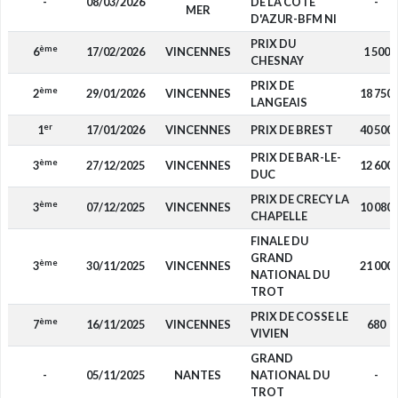
-
08/03/2026
DE LA COTE
-
MER
D'AZUR-BFM NI
PRIX DU
ème
6
17/02/2026
VINCENNES
1 500
CHESNAY
PRIX DE
ème
2
29/01/2026
VINCENNES
18 750
LANGEAIS
er
1
17/01/2026
VINCENNES
PRIX DE BREST
40 500
PRIX DE BAR-LE-
ème
3
27/12/2025
VINCENNES
12 600
DUC
PRIX DE CRECY LA
ème
3
07/12/2025
VINCENNES
10 080
CHAPELLE
FINALE DU
GRAND
ème
3
30/11/2025
VINCENNES
21 000
NATIONAL DU
TROT
PRIX DE COSSE LE
ème
7
16/11/2025
VINCENNES
680
VIVIEN
GRAND
-
05/11/2025
NANTES
NATIONAL DU
-
TROT