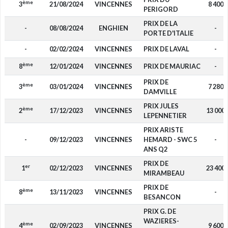
ème
3
21/08/2024
VINCENNES
8 400
PERIGORD
PRIX DE LA
-
08/08/2024
ENGHIEN
-
PORTE D'ITALIE
-
02/02/2024
VINCENNES
PRIX DE LAVAL
-
ème
8
12/01/2024
VINCENNES
PRIX DE MAURIAC
-
PRIX DE
ème
3
03/01/2024
VINCENNES
7 280
DAMVILLE
PRIX JULES
ème
2
17/12/2023
VINCENNES
13 000
LEPENNETIER
PRIX ARISTE
-
09/12/2023
VINCENNES
HEMARD - SWC 5
-
ANS Q2
PRIX DE
er
1
02/12/2023
VINCENNES
23 400
MIRAMBEAU
PRIX DE
ème
8
13/11/2023
VINCENNES
-
BESANCON
PRIX G. DE
WAZIERES-
ème
4
02/09/2023
VINCENNES
9 600