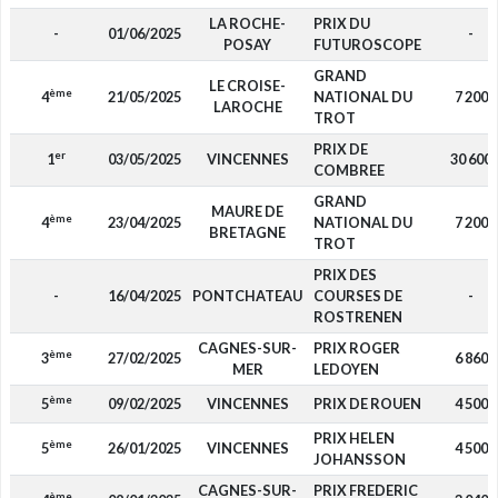
LA ROCHE-
PRIX DU
-
01/06/2025
-
POSAY
FUTUROSCOPE
GRAND
LE CROISE-
ème
4
21/05/2025
NATIONAL DU
7 200
LAROCHE
TROT
PRIX DE
er
1
03/05/2025
VINCENNES
30 600
COMBREE
GRAND
MAURE DE
ème
4
23/04/2025
NATIONAL DU
7 200
BRETAGNE
TROT
PRIX DES
-
16/04/2025
PONTCHATEAU
COURSES DE
-
ROSTRENEN
CAGNES-SUR-
PRIX ROGER
ème
3
27/02/2025
6 860
MER
LEDOYEN
ème
5
09/02/2025
VINCENNES
PRIX DE ROUEN
4 500
PRIX HELEN
ème
5
26/01/2025
VINCENNES
4 500
JOHANSSON
CAGNES-SUR-
PRIX FREDERIC
ème