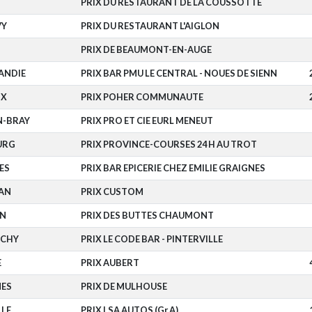
T
PRIX DU RESTAURANT DE LA COUSSOTTE
VY
PRIX DU RESTAURANT L'AIGLON
PRIX DE BEAUMONT-EN-AUGE
ANDIE
PRIX BAR PMU LE CENTRAL - NOUES DE SIENN
IX
PRIX POHER COMMUNAUTE
N-BRAY
PRIX PRO ET CIE EURL MENEUT
URG
PRIX PROVINCE-COURSES 24 H AU TROT
ES
PRIX BAR EPICERIE CHEZ EMILIE GRAIGNES
AN
PRIX CUSTOM
EN
PRIX DES BUTTES CHAUMONT
CHY
PRIX LE CODE BAR - PINTERVILLE
E
PRIX AUBERT
NES
PRIX DE MULHOUSE
LE
PRIX LSA AUTOS (Gr A)