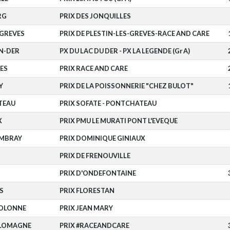
RG
PRIX DES JONQUILLES
-GREVES
PRIX DE PLESTIN-LES-GREVES-RACE AND CARE
N-DER
PX DU LAC DU DER - PX LA LEGENDE (Gr A)
ES
PRIX RACE AND CARE
Y
PRIX DE LA POISSONNERIE "CHEZ BULOT"
TEAU
PRIX SOFATE - PONTCHATEAU
X
PRIX PMU LE MURATI PONT L'EVEQUE
MBRAY
PRIX DOMINIQUE GINIAUX
PRIX DE FRENOUVILLE
PRIX D'ONDEFONTAINE
S
PRIX FLORESTAN
'OLONNE
PRIX JEAN MARY
 LOMAGNE
PRIX #RACEANDCARE