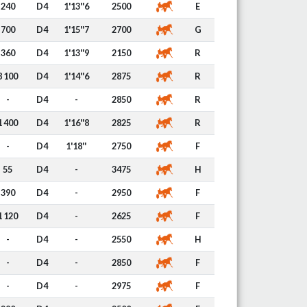
240
D4
1'13''6
2500
E
700
D4
1'15''7
2700
G
360
D4
1'13''9
2150
R
8 100
D4
1'14''6
2875
R
-
D4
-
2850
R
1 400
D4
1'16''8
2825
R
-
D4
1'18''
2750
F
55
D4
-
3475
H
390
D4
-
2950
F
1 120
D4
-
2625
F
-
D4
-
2550
H
-
D4
-
2850
F
-
D4
-
2975
F