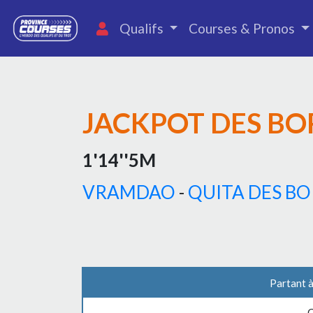
Qualifs
Courses & Pronos
JACKPOT DES BO
1'14''5M
VRAMDAO
-
QUITA DES B
Partant 
C