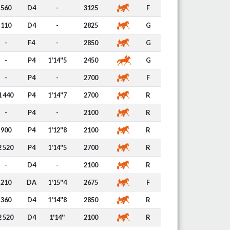
560
D4
-
3125
F
110
D4
-
2825
G
-
F4
-
2850
G
-
P4
1'14''5
2450
G
-
P4
-
2700
F
1 440
P4
1'14''7
2700
R
-
P4
-
2100
R
900
P4
1'12''8
2100
R
2 520
P4
1'14''5
2700
R
-
D4
-
2100
R
210
DA
1'15''4
2675
F
360
D4
1'14''8
2850
R
2 520
D4
1'14''
2100
R