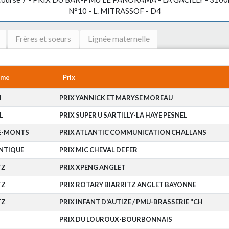
N°10 - L. MITRASSOF - D4
Frères et soeurs
Lignée maternelle
ome
Prix
N
PRIX YANNICK ET MARYSE MOREAU
L
PRIX SUPER U SARTILLY-LA HAYE PESNEL
DE-MONTS
PRIX ATLANTIC COMMUNICATION CHALLANS
NTIQUE
PRIX MIC CHEVAL DE FER
TZ
PRIX XPENG ANGLET
TZ
PRIX ROTARY BIARRITZ ANGLET BAYONNE
TZ
PRIX INFANT D'AUTIZE / PMU-BRASSERIE "CH
PRIX DU LOUROUX-BOURBONNAIS