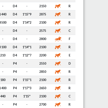
-
D4
-
2150
R
1 440
D4
1'15''9
2875
R
4 500
D4
1'14''2
2100
R
-
D4
-
2575
C
-
D4
-
2800
F
8 100
D4
1'14''1
2100
R
210
D4
1'12''7
2200
E
-
P4
-
2550
D
-
P4
-
2850
R
180
P4
1'15''1
2100
R
1 400
P4
1'17''3
2650
R
440
P4
1'15''
2100
C
-
P4
-
2700
R