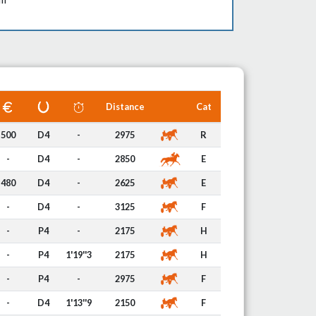
Distance
Cat
500
D4
-
2975
R
-
D4
-
2850
E
480
D4
-
2625
E
-
D4
-
3125
F
-
P4
-
2175
H
-
P4
1'19''3
2175
H
-
P4
-
2975
F
-
D4
1'13''9
2150
F