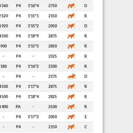
3 360
P4
1'16''4
2750
D
2 520
P4
1'15''1
2150
R
1 920
P4
1'15''2
2050
D
4 500
P4
1'18''9
2875
R
900
P4
1'15''3
2850
R
-
P4
-
2325
R
180
P4
1'16''2
2100
R
-
P4
-
2175
D
4 500
P4
1'17''6
2875
R
4 500
P4
1'18''4
2825
R
1 400
PA
-
2500
R
-
P4
1'17''3
2050
E
-
P4
-
2150
C