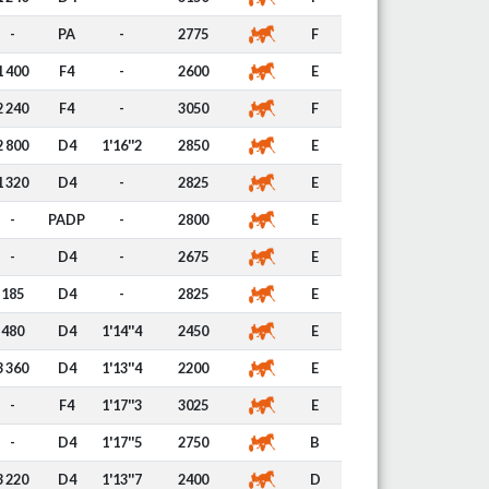
-
PA
-
2775
F
1 400
F4
-
2600
E
2 240
F4
-
3050
F
2 800
D4
1'16''2
2850
E
1 320
D4
-
2825
E
-
PADP
-
2800
E
-
D4
-
2675
E
185
D4
-
2825
E
480
D4
1'14''4
2450
E
3 360
D4
1'13''4
2200
E
-
F4
1'17''3
3025
E
-
D4
1'17''5
2750
B
3 220
D4
1'13''7
2400
D