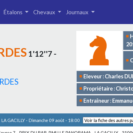
Étalons
Chevaux
Journaux
H
20
RDES
1'12''7 -
C
Eleveur : Charles 
ORDES
Propriétaire : Chri
Entraîneur : Emmanu
à LA GACILLY - Dimanche 09 août - 18:00
ourse 7 -
PRIX DU BAR-PMU LE PANORAMA - LA GACILLY
- 310