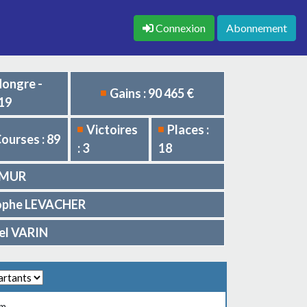
Connexion
Abonnement
ongre -
Gains : 90 465 €
19
Victoires
Places :
ourses : 89
: 3
18
DUMUR
stophe LEVACHER
el VARIN
0m