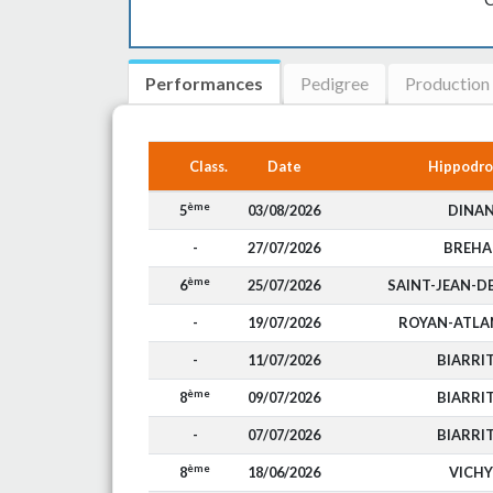
Performances
Pedigree
Production
Class.
Date
Hippodr
ème
5
03/08/2026
DINA
-
27/07/2026
BREHA
ème
6
25/07/2026
SAINT-JEAN-
-
19/07/2026
ROYAN-ATLA
-
11/07/2026
BIARRI
ème
8
09/07/2026
BIARRI
-
07/07/2026
BIARRI
ème
8
18/06/2026
VICHY