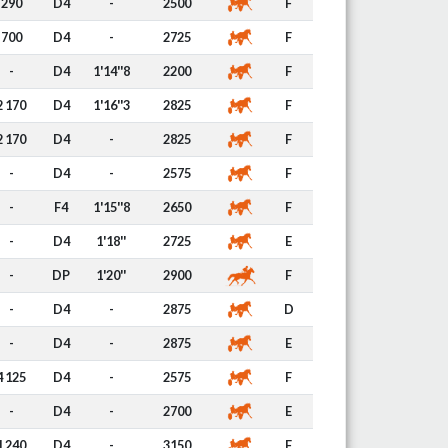
290
D4
-
2500
F
700
D4
-
2725
F
-
D4
1'14''8
2200
F
2 170
D4
1'16''3
2825
F
2 170
D4
-
2825
F
-
D4
-
2575
F
-
F4
1'15''8
2650
F
-
D4
1'18''
2725
E
-
DP
1'20''
2900
F
-
D4
-
2875
D
-
D4
-
2875
E
4 125
D4
-
2575
F
-
D4
-
2700
E
1 240
D4
-
3150
F