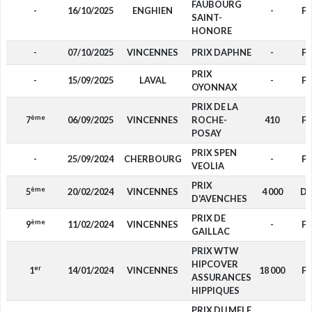
FAUBOURG
-
16/10/2025
ENGHIEN
-
F4
SAINT-
HONORE
-
07/10/2025
VINCENNES
PRIX DAPHNE
-
F4
PRIX
-
15/09/2025
LAVAL
-
F4
OYONNAX
PRIX DE LA
ème
7
06/09/2025
VINCENNES
ROCHE-
410
F4
POSAY
PRIX SPEN
-
25/09/2024
CHERBOURG
-
F4
VEOLIA
PRIX
ème
5
20/02/2024
VINCENNES
4 000
D
D'AVENCHES
PRIX DE
ème
9
11/02/2024
VINCENNES
-
F4
GAILLAC
PRIX WTW
HIPCOVER
er
1
14/01/2024
VINCENNES
18 000
F4
ASSURANCES
HIPPIQUES
PRIX DU MELE