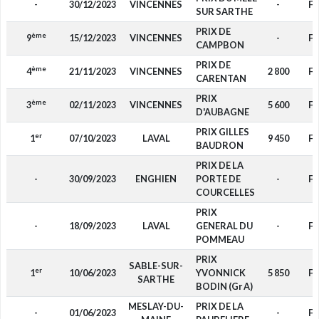
-
30/12/2023
VINCENNES
-
F4
SUR SARTHE
PRIX DE
ème
9
15/12/2023
VINCENNES
-
F4
CAMPBON
PRIX DE
ème
4
21/11/2023
VINCENNES
2 800
F4
CARENTAN
PRIX
ème
3
02/11/2023
VINCENNES
5 600
F4
D'AUBAGNE
PRIX GILLES
er
1
07/10/2023
LAVAL
9 450
F4
BAUDRON
PRIX DE LA
-
30/09/2023
ENGHIEN
PORTE DE
-
F4
COURCELLES
PRIX
-
18/09/2023
LAVAL
GENERAL DU
-
F4
POMMEAU
PRIX
SABLE-SUR-
er
1
10/06/2023
YVONNICK
5 850
F4
SARTHE
BODIN (Gr A)
MESLAY-DU-
PRIX DE LA
-
01/06/2023
-
F4