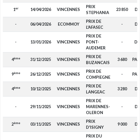
PRIX
er
1
14/04/2026
VINCENNES
23 850
D4
STEPHANIA
PRIX DE
-
06/04/2026
ECOMMOY
-
D4
L'AFASEC
PRIX DE
-
13/01/2026
VINCENNES
PONT-
-
D
AUDEMER
PRIX DE
ème
4
31/12/2025
VINCENNES
3 680
PAD
BUZANCAIS
PRIX DE
ème
9
26/12/2025
VINCENNES
-
PAD
COMPIEGNE
PRIX DE
ème
4
10/12/2025
VINCENNES
3 280
D
LANGEAC
PRIX DE
-
29/11/2025
VINCENNES
MARENNES-
-
D4
OLERON
PRIX
ème
2
03/11/2025
VINCENNES
9 000
D4
D'ISIGNY
PRIX DU