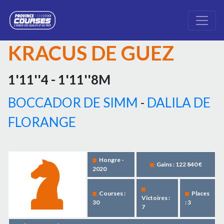
KRACUS DE GUEZ
1'11''4 - 1'11''8M
BOCCADOR DE SIMM
-
DALILA DE
FLORANGE
Hongre -
Gains : 122 840 €
2020
Courses :
Places
Victoires :
30
: 3
7