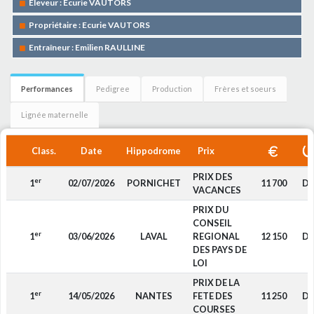
Eleveur : Ecurie VAUTORS
Propriétaire : Ecurie VAUTORS
Entraîneur : Emilien RAULLINE
Performances
Pedigree
Production
Frères et soeurs
Lignée maternelle
Class.
Date
Hippodrome
Prix
PRIX DES
er
1
02/07/2026
PORNICHET
11 700
D4
VACANCES
PRIX DU
CONSEIL
er
1
03/06/2026
LAVAL
REGIONAL
12 150
D4
DES PAYS DE
LOI
PRIX DE LA
er
1
14/05/2026
NANTES
FETE DES
11 250
D4
COURSES