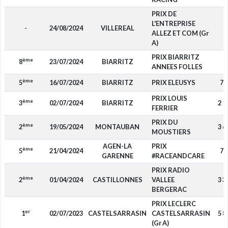
PRIX DE
L'ENTREPRISE
-
24/08/2024
VILLEREAL
-
ALLEZ ET COM (Gr
A)
PRIX BIARRITZ
ème
8
23/07/2024
BIARRITZ
-
ANNEES FOLLES
ème
5
16/07/2024
BIARRITZ
PRIX ELEUSYS
77
PRIX LOUIS
ème
3
02/07/2024
BIARRITZ
2 1
FERRIER
PRIX DU
ème
2
19/05/2024
MONTAUBAN
3 6
MOUSTIERS
AGEN-LA
PRIX
ème
5
21/04/2024
75
GARENNE
#RACEANDCARE
PRIX RADIO
ème
2
01/04/2024
CASTILLONNES
VALLEE
3 3
BERGERAC
PRIX LECLERC
er
1
02/07/2023
CASTELSARRASIN
CASTELSARRASIN
5 8
(Gr A)