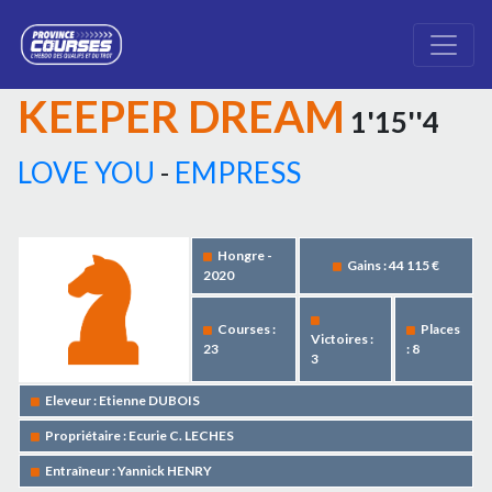
KEEPER DREAM
1'15''4
LOVE YOU
-
EMPRESS
Hongre -
Gains : 44 115 €
2020
Courses :
Places
Victoires :
23
: 8
3
Eleveur : Etienne DUBOIS
Propriétaire : Ecurie C. LECHES
Entraîneur : Yannick HENRY