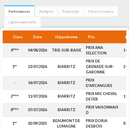
Performances
Pedigree
Production
Frères et soeurs
Lignée maternelle
Class.
Date
Hippodrome
Prix
PRIX ANA
ème
4
04/08/2026
TRIE-SUR-BAISE
1 0
SELECTION
PRIX DE
er
1
23/07/2026
BIARRITZ
GRENADE-SUR-
2 4
GARONNE
PRIX
-
16/07/2026
BIARRITZ
-
D'ARCANGUES
PRIX MIC CHEVAL
ème
2
11/07/2026
BIARRITZ
1 3
DE FER
PRIX VAISONNAIS
ème
8
07/07/2026
BIARRITZ
-
D
BEAUMONT DE
PRIX DORIA
er
1
02/09/2025
8 3
LOMAGNE
DESBOIS