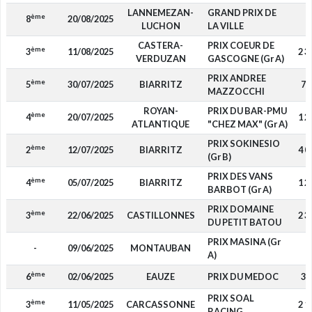
LANNEMEZAN-
GRAND PRIX DE
ème
8
20/08/2025
-
LUCHON
LA VILLE
CASTERA-
PRIX COEUR DE
ème
3
11/08/2025
2 3
VERDUZAN
GASCOGNE (Gr A)
PRIX ANDREE
ème
5
30/07/2025
BIARRITZ
72
MAZZOCCHI
ROYAN-
PRIX DU BAR-PMU
ème
4
20/07/2025
1 2
ATLANTIQUE
"CHEZ MAX" (Gr A)
PRIX SOKINESIO
ème
2
12/07/2025
BIARRITZ
4 0
(Gr B)
PRIX DES VANS
ème
4
05/07/2025
BIARRITZ
1 2
BARBOT (Gr A)
PRIX DOMAINE
ème
3
22/06/2025
CASTILLONNES
2 3
DU PETIT BATOU
PRIX MASINA (Gr
-
09/06/2025
MONTAUBAN
-
A)
ème
6
02/06/2025
EAUZE
PRIX DU MEDOC
33
PRIX SOAL
ème
3
11/05/2025
CARCASSONNE
2 1
RACING