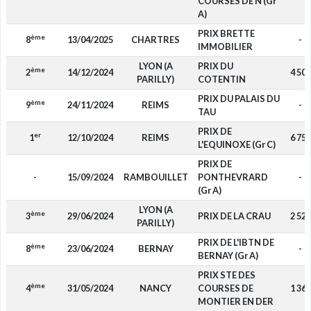
COURSES DE N (Gr
A)
PRIX BRETTE
ème
8
13/04/2025
CHARTRES
-
IMMOBILIER
LYON (A
PRIX DU
ème
2
14/12/2024
4 500
PARILLY)
COTENTIN
PRIX DU PALAIS DU
ème
9
24/11/2024
REIMS
-
TAU
PRIX DE
er
1
12/10/2024
REIMS
6 750
L'EQUINOXE (Gr C)
PRIX DE
-
15/09/2024
RAMBOUILLET
PONTHEVRARD
-
(Gr A)
LYON (A
ème
3
29/06/2024
PRIX DE LA CRAU
2 520
PARILLY)
PRIX DE L'IBTN DE
ème
8
23/06/2024
BERNAY
-
BERNAY (Gr A)
PRIX STE DES
ème
4
31/05/2024
NANCY
COURSES DE
1 360
MONTIER EN DER