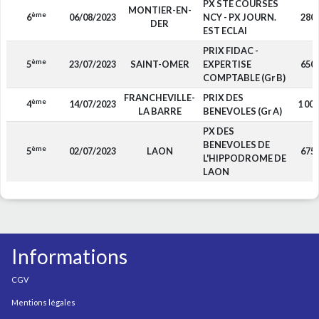
PX STE COURSES
MONTIER-EN-
ème
6
06/08/2023
NCY - PX JOURN.
280
DER
EST ECLAI
PRIX FIDAC -
ème
5
23/07/2023
SAINT-OMER
EXPERTISE
650
COMPTABLE (Gr B)
FRANCHEVILLE-
PRIX DES
ème
4
14/07/2023
1 000
LA BARRE
BENEVOLES (Gr A)
PX DES
BENEVOLES DE
ème
5
02/07/2023
LAON
675
L'HIPPODROME DE
LAON
Informations
CGV
Mentions légales