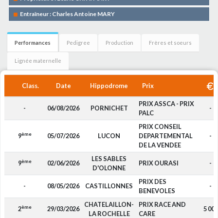
Entraîneur : Charles Antoine MARY
Performances
Pedigree
Production
Frères et soeurs
Lignée maternelle
Class.
Date
Hippodrome
Prix
PRIX ASSCA - PRIX
-
06/08/2026
PORNICHET
-
PALC
PRIX CONSEIL
ème
9
05/07/2026
LUCON
DEPARTEMENTAL
-
DE LA VENDEE
LES SABLES
ème
9
02/06/2026
PRIX OURASI
-
D'OLONNE
PRIX DES
-
08/05/2026
CASTILLONNES
-
BENEVOLES
CHATELAILLON-
PRIX RACE AND
ème
2
29/03/2026
5 000
LA ROCHELLE
CARE