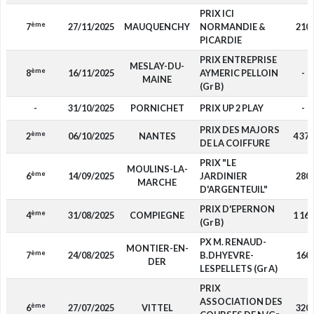
PRIX ICI
ème
7
27/11/2025
MAUQUENCHY
NORMANDIE &
210
PICARDIE
PRIX ENTREPRISE
MESLAY-DU-
ème
8
16/11/2025
AYMERIC PELLOIN
-
MAINE
(Gr B)
-
31/10/2025
PORNICHET
PRIX UP 2 PLAY
-
PRIX DES MAJORS
ème
2
06/10/2025
NANTES
4 375
DE LA COIFFURE
PRIX "LE
MOULINS-LA-
ème
6
14/09/2025
JARDINIER
280
MARCHE
D'ARGENTEUIL"
PRIX D'EPERNON
ème
4
31/08/2025
COMPIEGNE
1 160
(Gr B)
PX M. RENAUD-
MONTIER-EN-
ème
7
24/08/2025
B.DHYEVRE-
160
DER
LESPELLETS (Gr A)
PRIX
ASSOCIATION DES
ème
6
27/07/2025
VITTEL
320