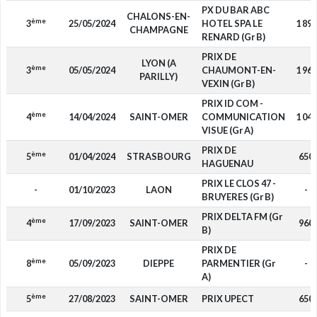
PX DU BAR ABC
CHALONS-EN-
ème
3
25/05/2024
HOTEL SPA LE
1 890
CHAMPAGNE
RENARD (Gr B)
PRIX DE
LYON (A
ème
3
05/05/2024
CHAUMONT-EN-
1 960
PARILLY)
VEXIN (Gr B)
PRIX ID COM -
ème
4
14/04/2024
SAINT-OMER
COMMUNICATION
1 040
VISUE (Gr A)
PRIX DE
ème
5
01/04/2024
STRASBOURG
650
HAGUENAU
PRIX LE CLOS 47 -
-
01/10/2023
LAON
-
BRUYERES (Gr B)
PRIX DELTA FM (Gr
ème
4
17/09/2023
SAINT-OMER
960
B)
PRIX DE
ème
8
05/09/2023
DIEPPE
PARMENTIER (Gr
-
A)
ème
5
27/08/2023
SAINT-OMER
PRIX UPECT
650