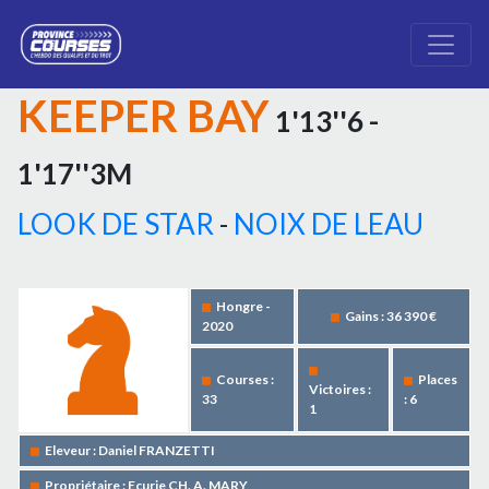
KEEPER BAY
1'13''6 -
1'17''3M
LOOK DE STAR
-
NOIX DE LEAU
Hongre -
Gains : 36 390 €
2020
Courses :
Places
Victoires :
33
: 6
1
Eleveur : Daniel FRANZETTI
Propriétaire : Ecurie CH. A. MARY