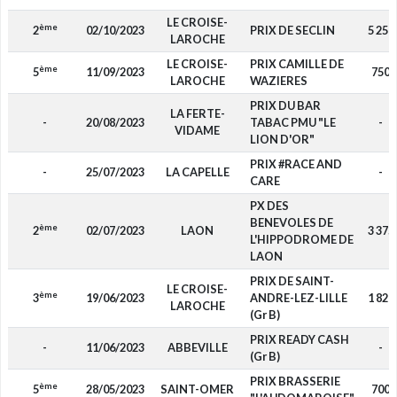
LE CROISE-
ème
2
02/10/2023
PRIX DE SECLIN
5 250
LAROCHE
LE CROISE-
PRIX CAMILLE DE
ème
5
11/09/2023
750
LAROCHE
WAZIERES
PRIX DU BAR
LA FERTE-
-
20/08/2023
TABAC PMU "LE
-
VIDAME
LION D'OR"
PRIX #RACE AND
-
25/07/2023
LA CAPELLE
-
CARE
PX DES
BENEVOLES DE
ème
2
02/07/2023
LAON
3 375
L'HIPPODROME DE
LAON
PRIX DE SAINT-
LE CROISE-
ème
3
19/06/2023
ANDRE-LEZ-LILLE
1 820
LAROCHE
(Gr B)
PRIX READY CASH
-
11/06/2023
ABBEVILLE
-
(Gr B)
PRIX BRASSERIE
ème
5
28/05/2023
SAINT-OMER
700