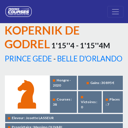
KOPERNIK DE
GODREL
1'15''4 - 1'15''4M
PRINCE GEDE
-
BELLE D'ORLANDO
Hongre -
Gains : 30 895 €
2020
Courses :
Places
Victoires :
38
: 7
0
Eleveur : Josette LASSEUR
Propriétaire : Massimo OLIVARI