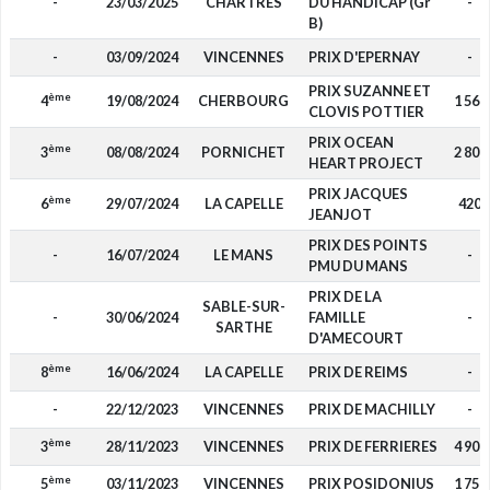
-
23/03/2025
CHARTRES
DU HANDICAP (Gr
-
B)
-
03/09/2024
VINCENNES
PRIX D'EPERNAY
-
PRIX SUZANNE ET
ème
4
19/08/2024
CHERBOURG
1 560
CLOVIS POTTIER
PRIX OCEAN
ème
3
08/08/2024
PORNICHET
2 800
HEART PROJECT
PRIX JACQUES
ème
6
29/07/2024
LA CAPELLE
420
JEANJOT
PRIX DES POINTS
-
16/07/2024
LE MANS
-
PMU DU MANS
PRIX DE LA
SABLE-SUR-
-
30/06/2024
FAMILLE
-
SARTHE
D'AMECOURT
ème
8
16/06/2024
LA CAPELLE
PRIX DE REIMS
-
-
22/12/2023
VINCENNES
PRIX DE MACHILLY
-
ème
3
28/11/2023
VINCENNES
PRIX DE FERRIERES
4 900
ème
5
03/11/2023
VINCENNES
PRIX POSIDONIUS
1 750