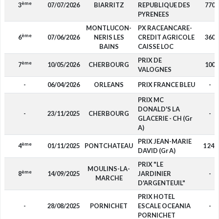
ème
3
07/07/2026
BIARRITZ
REPUBLIQUE DES
770
PYRENEES
MONTLUCON-
PX RACEANCARE-
ème
6
07/06/2026
NERIS LES
CREDIT AGRICOLE
360
BAINS
CAISSE LOC
PRIX DE
ème
7
10/05/2026
CHERBOURG
100
VALOGNES
-
06/04/2026
ORLEANS
PRIX FRANCE BLEU
-
PRIX MC
DONALD'S LA
-
23/11/2025
CHERBOURG
-
GLACERIE - CH (Gr
A)
PRIX JEAN-MARIE
ème
4
01/11/2025
PONTCHATEAU
1 240
DAVID (Gr A)
PRIX "LE
MOULINS-LA-
ème
8
14/09/2025
JARDINIER
-
MARCHE
D'ARGENTEUIL"
PRIX HOTEL
-
28/08/2025
PORNICHET
ESCALE OCEANIA
-
PORNICHET