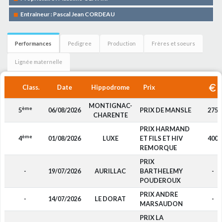
Entraîneur : Pascal Jean CORDEAU
Performances
Pedigree
Production
Frères et soeurs
Lignée maternelle
Class.
Date
Hippodrome
Prix
MONTIGNAC-
ème
5
06/08/2026
PRIX DE MANSLE
275
CHARENTE
PRIX HARMAND
ème
4
01/08/2026
LUXE
ET FILS ET HIV
400
REMORQUE
PRIX
-
19/07/2026
AURILLAC
BARTHELEMY
-
POUDEROUX
PRIX ANDRE
-
14/07/2026
LE DORAT
-
MARSAUDON
PRIX LA