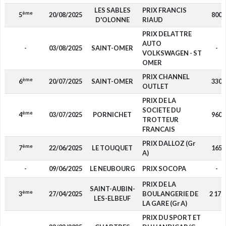
LES SABLES
PRIX FRANCIS
ème
5
20/08/2025
800
D'OLONNE
RIAUD
PRIX DELATTRE
AUTO
-
03/08/2025
SAINT-OMER
-
VOLKSWAGEN - ST
OMER
PRIX CHANNEL
ème
6
20/07/2025
SAINT-OMER
330
OUTLET
PRIX DE LA
SOCIETE DU
ème
4
03/07/2025
PORNICHET
960
TROTTEUR
FRANCAIS
PRIX DALLOZ (Gr
ème
7
22/06/2025
LE TOUQUET
165
A)
-
09/06/2025
LE NEUBOURG
PRIX SOCOPA
-
PRIX DE LA
SAINT-AUBIN-
ème
3
27/04/2025
BOULANGERIE DE
2 170
LES-ELBEUF
LA GARE (Gr A)
PRIX DU SPORT ET