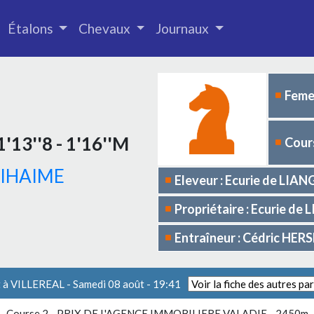
Étalons
Chevaux
Journaux
Femel
1'13''8 - 1'16''M
Cours
JIHAIME
Eleveur : Ecurie de LIA
Propriétaire : Ecurie de
Entraîneur : Cédric HE
 à VILLEREAL - Samedi 08 août - 19:41
Course 2 -
PRIX DE L'AGENCE IMMOBILIERE VALADIE
- 2450m