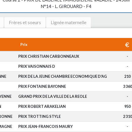
N°14 - L. GIROUARD - F4
Frères et soeurs
Lignée maternelle
Prix
PRIX CHRISTIAN CARBONNEAUX
-
PRIX VAISONNAIS D
-
NNE
PRIX DE LA JEUNE CHAMBRE ECONOMIQUE D'AG
210
PRIX FONTAINE BAYONNE
3 360
YENNE
GRAND PRIX DE LA VILLE DE LA REOLE
-
N
PRIX ROBERT ARAKELIAN
950
RONNE
PRIX TROTTING STYLE
2 310
MAGNE
PRIX JEAN-FRANCOIS MAURY
-