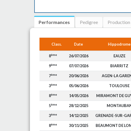
Performances
Pedigree
Production
Class.
Date
Hippodrome
ème
8
26/07/2026
EAUZE
ème
9
07/07/2026
BIARRITZ
ème
7
20/06/2026
AGEN-LA GARE
ème
3
05/06/2026
TOULOUSE
ème
8
14/05/2026
MIRAMONT DE GU
ème
5
28/12/2025
MONTAUBA
ème
3
14/12/2025
GRENADE-SUR-GA
ème
8
30/11/2025
BEAUMONT DE LO