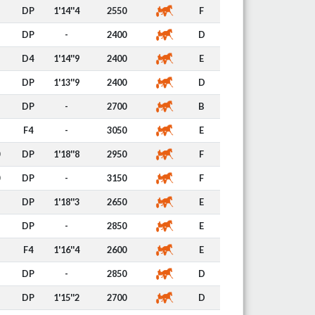
DP
1'14''4
2550
F
DP
-
2400
D
D4
1'14''9
2400
E
DP
1'13''9
2400
D
DP
-
2700
B
F4
-
3050
E
DP
1'18''8
2950
F
DP
-
3150
F
DP
1'18''3
2650
E
DP
-
2850
E
F4
1'16''4
2600
E
DP
-
2850
D
DP
1'15''2
2700
D