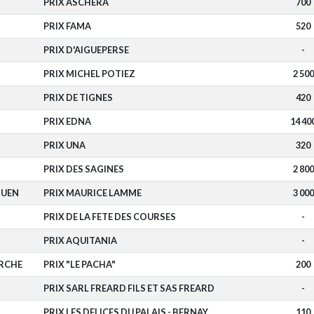
PRIX ASCHERA
700
PRIX FAMA
520
PRIX D'AIGUEPERSE
-
PRIX MICHEL POTIEZ
2 500
PRIX DE TIGNES
420
PRIX EDNA
14 40
PRIX UNA
320
PRIX DES SAGINES
2 800
OUEN
PRIX MAURICE LAMME
3 000
PRIX DE LA FETE DES COURSES
-
PRIX AQUITANIA
-
RCHE
PRIX "LE PACHA"
200
PRIX SARL FREARD FILS ET SAS FREARD
-
PRIX LES DELICES DU PALAIS - BERNAY
110