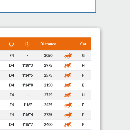
Distance
Cat
F4
-
3050
G
D4
1'18''3
2975
H
D4
1'14''5
2575
F
D4
1'14''8
2150
E
F4
-
2725
H
F4
1'16''
2425
E
F4
1'16''4
2725
F
D4
1'15''7
2400
F