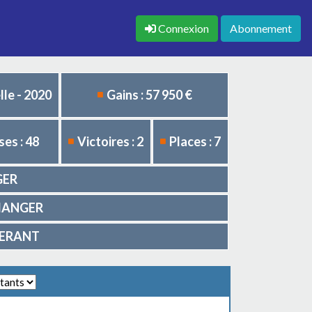
Connexion
Abonnement
le - 2020
Gains : 57 950 €
es : 48
Victoires : 2
Places : 7
NGER
 LIANGER
RSERANT