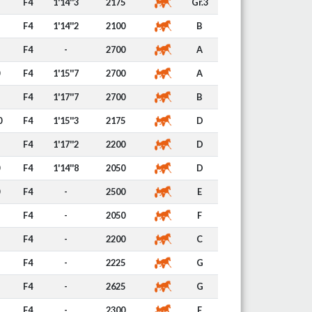
F4
1'14''3
2175
Gr.3
F4
1'14''2
2100
B
F4
-
2700
A
F4
1'15''7
2700
A
F4
1'17''7
2700
B
0
F4
1'15''3
2175
D
F4
1'17''2
2200
D
F4
1'14''8
2050
D
F4
-
2500
E
F4
-
2050
F
F4
-
2200
C
F4
-
2225
G
F4
-
2625
G
F4
-
2300
F