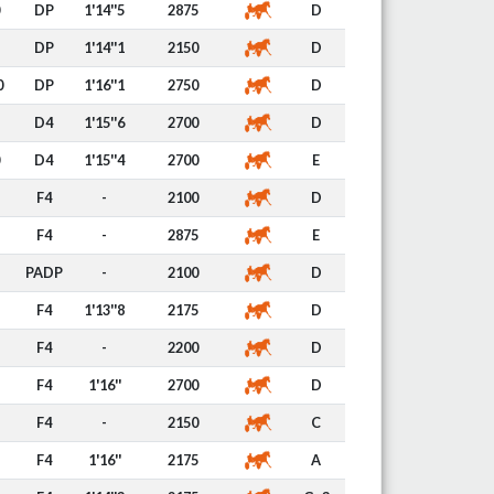
DP
1'14''5
2875
D
DP
1'14''1
2150
D
0
DP
1'16''1
2750
D
D4
1'15''6
2700
D
D4
1'15''4
2700
E
F4
-
2100
D
F4
-
2875
E
PADP
-
2100
D
F4
1'13''8
2175
D
F4
-
2200
D
F4
1'16''
2700
D
F4
-
2150
C
F4
1'16''
2175
A