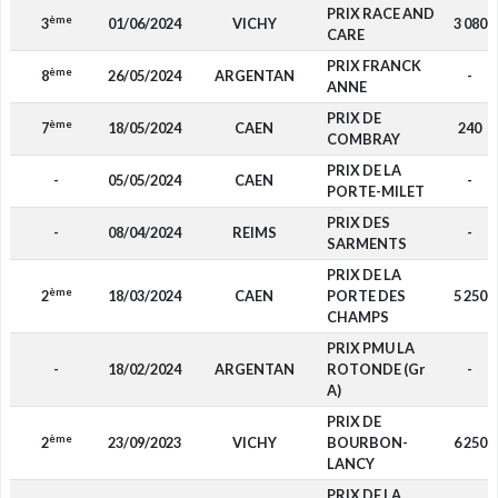
PRIX RACE AND
ème
3
01/06/2024
VICHY
3 080
CARE
PRIX FRANCK
ème
8
26/05/2024
ARGENTAN
-
ANNE
PRIX DE
ème
7
18/05/2024
CAEN
240
COMBRAY
PRIX DE LA
-
05/05/2024
CAEN
-
PORTE-MILET
PRIX DES
-
08/04/2024
REIMS
-
SARMENTS
PRIX DE LA
ème
2
18/03/2024
CAEN
PORTE DES
5 250
CHAMPS
PRIX PMU LA
-
18/02/2024
ARGENTAN
ROTONDE (Gr
-
A)
PRIX DE
ème
2
23/09/2023
VICHY
BOURBON-
6 250
LANCY
PRIX DE LA