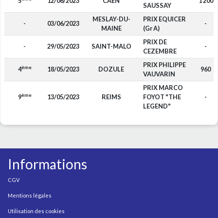
5
12/06/2023
CAEN
1 200
SAUSSAY
MESLAY-DU-
PRIX EQUICER
-
03/06/2023
-
MAINE
(Gr A)
PRIX DE
-
29/05/2023
SAINT-MALO
-
CEZEMBRE
PRIX PHILIPPE
ème
4
18/05/2023
DOZULE
960
VAUVARIN
PRIX MARCO
ème
9
13/05/2023
REIMS
FOYOT "THE
-
LEGEND"
Informations
CGV
Mentions légales
Utilisation des cookies