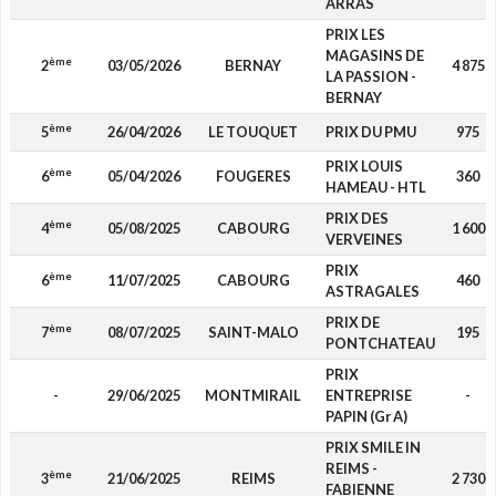
ARRAS
PRIX LES
MAGASINS DE
ème
2
03/05/2026
BERNAY
4 875
LA PASSION -
BERNAY
ème
5
26/04/2026
LE TOUQUET
PRIX DU PMU
975
PRIX LOUIS
ème
6
05/04/2026
FOUGERES
360
HAMEAU - HTL
PRIX DES
ème
4
05/08/2025
CABOURG
1 600
VERVEINES
PRIX
ème
6
11/07/2025
CABOURG
460
ASTRAGALES
PRIX DE
ème
7
08/07/2025
SAINT-MALO
195
PONTCHATEAU
PRIX
-
29/06/2025
MONTMIRAIL
ENTREPRISE
-
PAPIN (Gr A)
PRIX SMILE IN
REIMS -
ème
3
21/06/2025
REIMS
2 730
FABIENNE