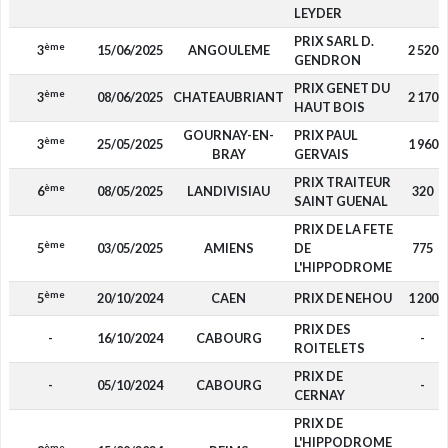
LEYDER
PRIX SARL D.
ème
3
15/06/2025
ANGOULEME
2 520
GENDRON
PRIX GENET DU
ème
3
08/06/2025
CHATEAUBRIANT
2 170
HAUT BOIS
GOURNAY-EN-
PRIX PAUL
ème
3
25/05/2025
1 960
BRAY
GERVAIS
PRIX TRAITEUR
ème
6
08/05/2025
LANDIVISIAU
320
SAINT GUENAL
PRIX DE LA FETE
ème
5
03/05/2025
AMIENS
DE
775
L'HIPPODROME
ème
5
20/10/2024
CAEN
PRIX DE NEHOU
1 200
PRIX DES
-
16/10/2024
CABOURG
-
ROITELETS
PRIX DE
-
05/10/2024
CABOURG
-
CERNAY
PRIX DE
L'HIPPODROME
ème