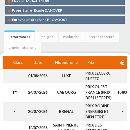
Eleveur : Michel LESURE
Propriétaire : Ecurie DANOVER
Entraîneur : Stéphane PROVOOST
Performances
Pedigree
Production
Frères et soeurs
Lignée maternelle
Class.
Date
Hippodrome
Prix
PRIX LECLERC
-
01/08/2026
LUXE
-
RUFFEC
PRIX OUEST
er
1
24/07/2026
CABOURG
FRANCE (PRIX
10 800
DES LISTERES)
PRIX ROBINE
-
20/07/2026
BREHAL
ENERGIES ET
-
BIEN ETRE
SAINT-PIERRE-
PRIX DES
-
14/07/2026
-