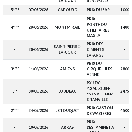
LA-COUR
BENEVOLES
ème
5
07/07/2026
CABOURG
PRIX DU SAP
1 000
PRIX
PONTHOU
ème
4
28/06/2026
MONTMIRAIL
1 480
UTILITAIRES
MAXUS
PRIX DES
SAINT-PIERRE-
-
20/06/2026
CIMENTS
-
LA-COUR
LAFARGE
PRIX DU
ème
3
11/06/2026
AMIENS
CIRQUE JULES
2 800
VERNE
PX J.DY-
Y.GALLOUIN-
er
1
30/05/2026
LOUDEAC
2 475
YVES ROCHER
GRANVILLE
PRIX GASTON
ème
2
24/05/2026
LE TOUQUET
4 500
DE WAZIERES
PRIX
-
10/05/2026
ARRAS
L'ESTAMINET A
-