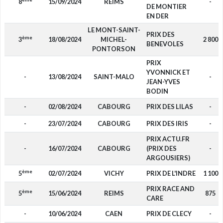
8
15/09/2024
REIMS
-
DE MONTIER
EN DER
LE MONT-SAINT-
PRIX DES
ème
3
18/08/2024
MICHEL-
2 800
BENEVOLES
PONTORSON
PRIX
YVONNICK ET
-
13/08/2024
SAINT-MALO
-
JEAN-YVES
BODIN
-
02/08/2024
CABOURG
PRIX DES LILAS
-
-
23/07/2024
CABOURG
PRIX DES IRIS
-
PRIX ACTU.FR
-
16/07/2024
CABOURG
(PRIX DES
-
ARGOUSIERS)
ème
5
02/07/2024
VICHY
PRIX DE L'INDRE
1 100
PRIX RACE AND
ème
5
15/06/2024
REIMS
875
CARE
-
10/06/2024
CAEN
PRIX DE CLECY
-