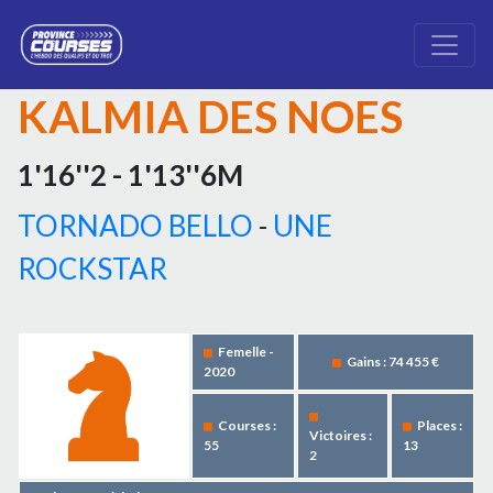
KALMIA DES NOES
1'16''2 - 1'13''6M
TORNADO BELLO
-
UNE
ROCKSTAR
Femelle -
Gains : 74 455 €
2020
Courses :
Places :
Victoires :
55
13
2