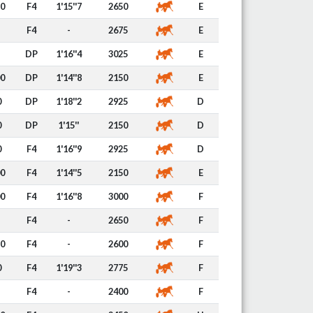
30
F4
1'15''7
2650
E
F4
-
2675
E
DP
1'16''4
3025
E
00
DP
1'14''8
2150
E
0
DP
1'18''2
2925
D
0
DP
1'15''
2150
D
0
F4
1'16''9
2925
D
00
F4
1'14''5
2150
E
00
F4
1'16''8
3000
F
F4
-
2650
F
20
F4
-
2600
F
0
F4
1'19''3
2775
F
F4
-
2400
F