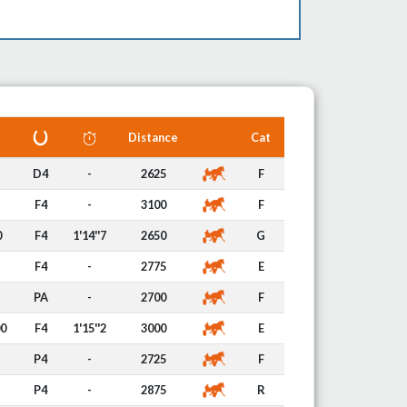
Distance
Cat
D4
-
2625
F
F4
-
3100
F
0
F4
1'14''7
2650
G
F4
-
2775
E
PA
-
2700
F
00
F4
1'15''2
3000
E
P4
-
2725
F
P4
-
2875
R