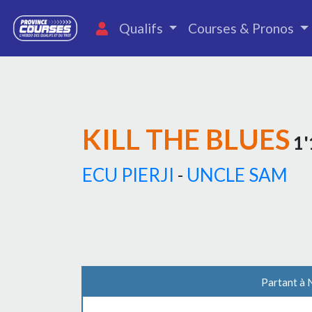
Qualifs
Courses & Pronos
KILL THE BLUES
1'
ECU PIERJI
-
UNCLE SAM
Partant à