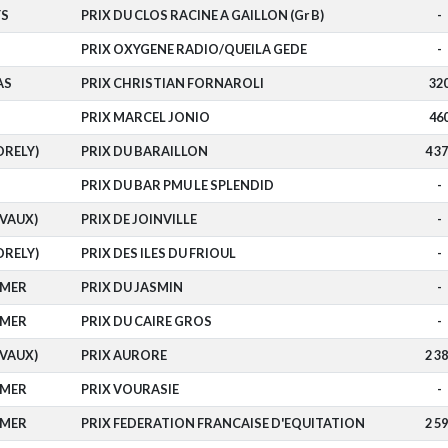
YS
PRIX DU CLOS RACINE A GAILLON (Gr B)
-
PRIX OXYGENE RADIO/QUEILA GEDE
-
AS
PRIX CHRISTIAN FORNAROLI
32
PRIX MARCEL JONIO
46
ORELY)
PRIX DU BARAILLON
4 3
PRIX DU BAR PMU LE SPLENDID
-
IVAUX)
PRIX DE JOINVILLE
-
ORELY)
PRIX DES ILES DU FRIOUL
-
-MER
PRIX DU JASMIN
-
-MER
PRIX DU CAIRE GROS
-
IVAUX)
PRIX AURORE
2 3
-MER
PRIX VOURASIE
-
-MER
PRIX FEDERATION FRANCAISE D'EQUITATION
2 5