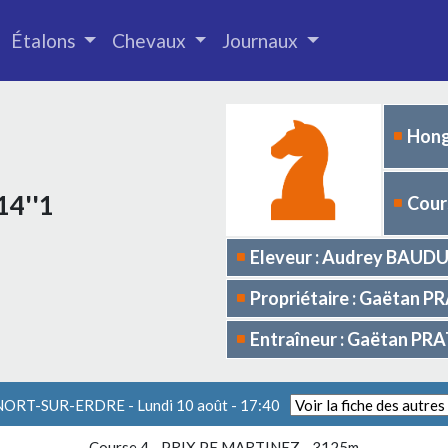
Étalons
Chevaux
Journaux
Hong
14''1
Cours
Eleveur : Audrey BAUD
Propriétaire : Gaëtan P
Entraîneur : Gaëtan PR
 NORT-SUR-ERDRE - Lundi 10 août - 17:40
Course 4 -
PRIX PF MARTINEZ
- 3125m