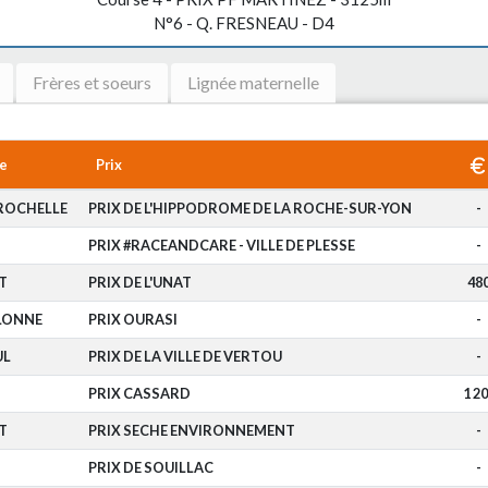
N°6 - Q. FRESNEAU - D4
Frères et soeurs
Lignée maternelle
e
Prix
ROCHELLE
PRIX DE L'HIPPODROME DE LA ROCHE-SUR-YON
-
PRIX #RACEANDCARE - VILLE DE PLESSE
-
T
PRIX DE L'UNAT
48
OLONNE
PRIX OURASI
-
UL
PRIX DE LA VILLE DE VERTOU
-
PRIX CASSARD
1 2
T
PRIX SECHE ENVIRONNEMENT
-
PRIX DE SOUILLAC
-