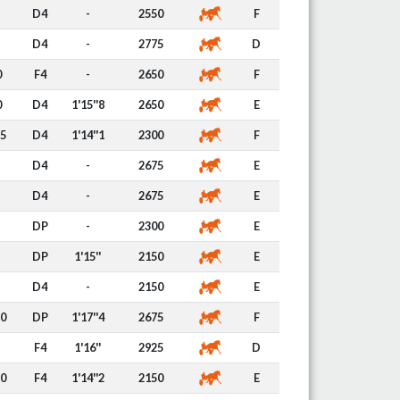
D4
-
2550
F
D4
-
2775
D
0
F4
-
2650
F
0
D4
1'15''8
2650
E
75
D4
1'14''1
2300
F
D4
-
2675
E
D4
-
2675
E
DP
-
2300
E
DP
1'15''
2150
E
D4
-
2150
E
80
DP
1'17''4
2675
F
F4
1'16''
2925
D
90
F4
1'14''2
2150
E