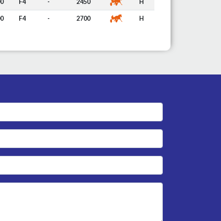
00
F4
-
2450
H
00
F4
-
2700
H