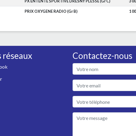
PX ENTENTE SPORTIVE DRESNY PLESSE (Gr C)
3 0
PRIX OXYGENE RADIO (Gr B)
1 0
 réseaux
Contactez-nous
ook
r