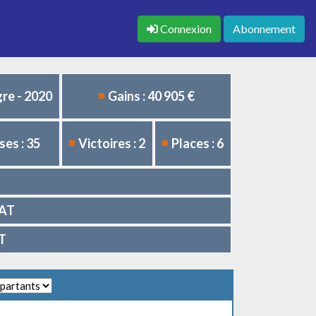
Connexion
Abonnement
re - 2020
Gains : 40 905 €
es : 35
Victoires : 2
Places : 6
U
RAT
AT