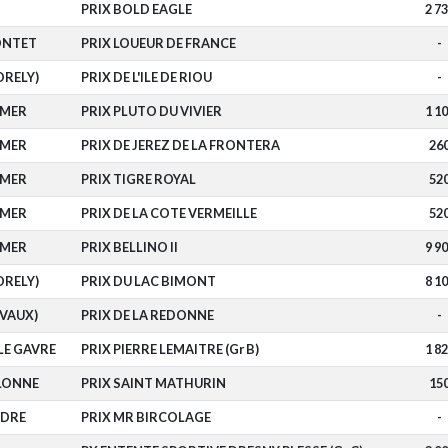
PRIX BOLD EAGLE
2 7
ONTET
PRIX LOUEUR DE FRANCE
-
ORELY)
PRIX DE L'ILE DE RIOU
-
-MER
PRIX PLUTO DU VIVIER
1 1
-MER
PRIX DE JEREZ DE LA FRONTERA
26
-MER
PRIX TIGRE ROYAL
52
-MER
PRIX DE LA COTE VERMEILLE
52
-MER
PRIX BELLINO II
9 9
ORELY)
PRIX DU LAC BIMONT
8 1
IVAUX)
PRIX DE LA REDONNE
-
LE GAVRE
PRIX PIERRE LEMAITRE (Gr B)
1 8
OLONNE
PRIX SAINT MATHURIN
15
RDRE
PRIX MR BIRCOLAGE
-