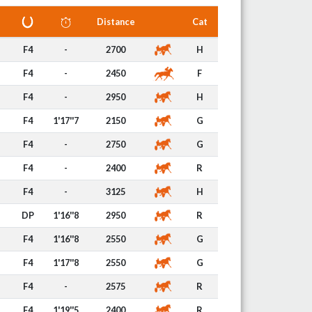
Distance
Cat
F4
-
2700
H
F4
-
2450
F
F4
-
2950
H
F4
1'17''7
2150
G
F4
-
2750
G
F4
-
2400
R
F4
-
3125
H
DP
1'16''8
2950
R
F4
1'16''8
2550
G
F4
1'17''8
2550
G
F4
-
2575
R
F4
1'19''5
2400
R