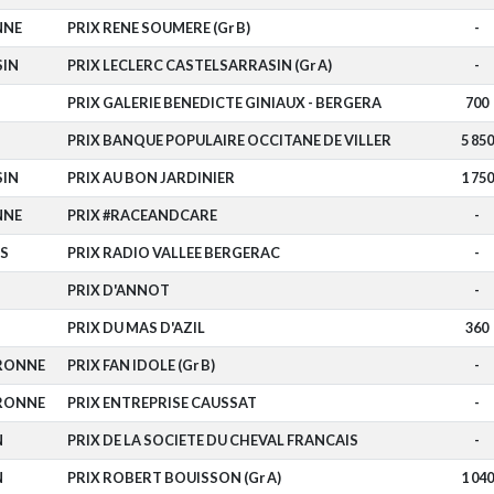
NNE
PRIX RENE SOUMERE (Gr B)
-
SIN
PRIX LECLERC CASTELSARRASIN (Gr A)
-
PRIX GALERIE BENEDICTE GINIAUX - BERGERA
700
PRIX BANQUE POPULAIRE OCCITANE DE VILLER
5 850
SIN
PRIX AU BON JARDINIER
1 750
NNE
PRIX #RACEANDCARE
-
S
PRIX RADIO VALLEE BERGERAC
-
PRIX D'ANNOT
-
PRIX DU MAS D'AZIL
360
RONNE
PRIX FAN IDOLE (Gr B)
-
RONNE
PRIX ENTREPRISE CAUSSAT
-
N
PRIX DE LA SOCIETE DU CHEVAL FRANCAIS
-
N
PRIX ROBERT BOUISSON (Gr A)
1 040