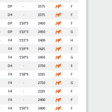
DP
-
2575
F
D4
-
2375
F
DP
1'20''3
2450
F
DP
1'22''3
2450
G
F4
1'21''3
2400
H
F4
1'19''9
2625
F
F4
1'20''5
2450
G
D4
-
2750
E
F4
1'18''8
2325
F
F4
-
2750
G
F4
-
2125
F
F4
-
2400
F
F4
1'20''3
2400
F