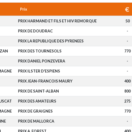
Prix
PRIX HARMAND ET FILS ET HIV REMORQUE
50
PRIX DE DOUDRAC
-
PRIX LA REPUBLIQUE DES PYRENEES
-
UZAN
PRIX DES TOURNESOLS
770
PRIX DANIEL PONZEVERA
-
MAGNE
PRIX ILSTER D'ESPIENS
-
PRIX JEAN-FRANCOIS MAURY
400
PRIX DE SAINT-ALBAN
800
OUSCAT
PRIX DES AMATEURS
275
MAGNE
PRIX DE GRAIGNES
770
NNE
PRIX DE MALLORCA
-
N
PRIX A. FOREST
400