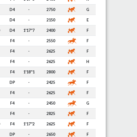
D4
-
2750
G
D4
-
2150
E
D4
1'17''7
2400
F
F4
-
2550
F
F4
-
2625
F
F4
-
2625
H
F4
1'18''1
2800
F
DP
-
2425
F
F4
-
2625
F
F4
-
2450
G
F4
-
2825
F
F4
1'17''2
2625
F
DP
-
2650
F