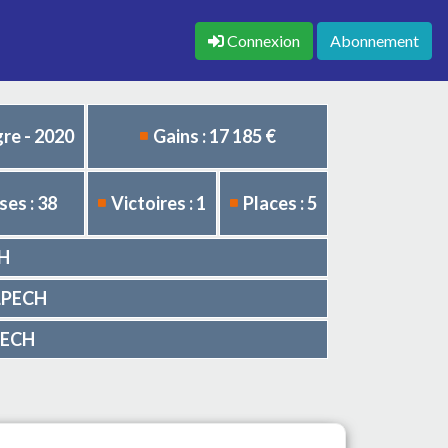
Connexion
Abonnement
re - 2020
Gains : 17 185 €
es : 38
Victoires : 1
Places : 5
CH
ELPECH
LPECH