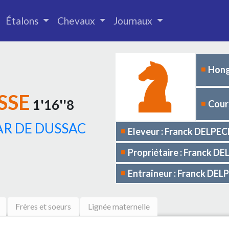
Étalons
Chevaux
Journaux
Hong
SSE
1'16''8
Cours
AR DE DUSSAC
Eleveur : Franck DELPE
Propriétaire : Franck D
Entraîneur : Franck DE
Frères et soeurs
Lignée maternelle