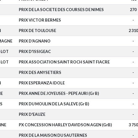
PRIX DE LA SOCIETE DES COURSES DE NIMES
270
PRIX VICTOR BERMES
-
N
PRIX DE TOULOUSE
2 310
MAGNE
PRIX D'AGNANO
-
-LOT
PRIX D'ISSIGEAC
-
-LOT
PRIX ASSOCIATION SAINT ROCH SAINT FIACRE
-
PRIX DES ANYSETIERS
-
N
PRIX ESPERANZA IDOLE
-
E
PRIX ANNE DE JOYEUSES - PEPE AURI (Gr B)
-
S
PRIX DU MOULIN DE LA SALEVE (Gr B)
-
PRIX D'EAUZE
-
NNE
PX CONCESSION HARLEY DAVIDSON AGEN (GrB)
3 750
PRIX DE LA MAISON DU SAUTERNES
-