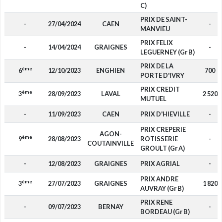
C)
PRIX DE SAINT-
-
27/04/2024
CAEN
-
MANVIEU
PRIX FELIX
-
14/04/2024
GRAIGNES
-
LEGUERNEY (Gr B)
PRIX DE LA
ème
6
12/10/2023
ENGHIEN
700
PORTE D'IVRY
PRIX CREDIT
ème
3
28/09/2023
LAVAL
2 520
MUTUEL
-
11/09/2023
CAEN
PRIX D'HIEVILLE
-
PRIX CREPERIE
AGON-
ème
9
28/08/2023
ROTISSERIE
-
COUTAINVILLE
GROULT (Gr A)
-
12/08/2023
GRAIGNES
PRIX AGRIAL
-
PRIX ANDRE
ème
3
27/07/2023
GRAIGNES
1 820
AUVRAY (Gr B)
PRIX RENE
-
09/07/2023
BERNAY
-
BORDEAU (Gr B)