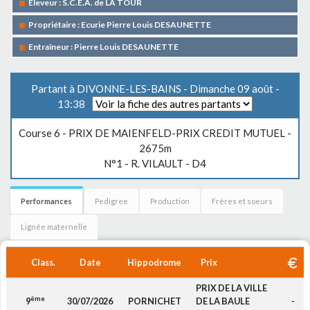
Eleveur : S.C.E.A. de LA TOUR
Propriétaire : Ecurie Pierre Louis DESAUNETTE
Entraîneur : Pierre Louis DESAUNETTE
Partant à DIVONNE-LES-BAINS - Dimanche 09 août -
13:38
Course 6 -
PRIX DE MAIENFELD-PRIX CREDIT MUTUEL
-
2675m
N°1 - R. VILAULT - D4
Performances
Pedigree
Production
Frères et soeurs
Lignée maternelle
Class.
Date
Hippodrome
Prix
PRIX DE LA VILLE
ème
9
30/07/2026
PORNICHET
DE LA BAULE
-