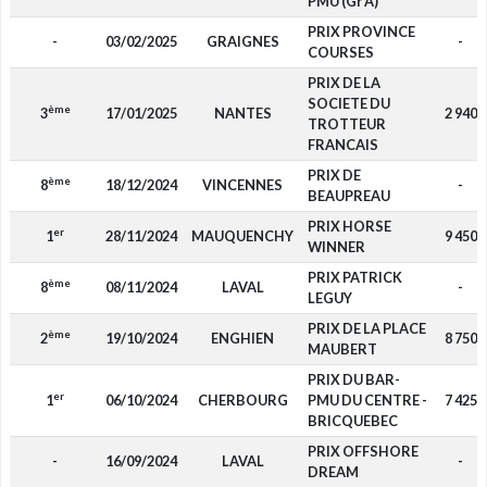
PMU (Gr A)
PRIX PROVINCE
-
03/02/2025
GRAIGNES
-
COURSES
PRIX DE LA
SOCIETE DU
ème
3
17/01/2025
NANTES
2 940
TROTTEUR
FRANCAIS
PRIX DE
ème
8
18/12/2024
VINCENNES
-
BEAUPREAU
PRIX HORSE
er
1
28/11/2024
MAUQUENCHY
9 450
WINNER
PRIX PATRICK
ème
8
08/11/2024
LAVAL
-
LEGUY
PRIX DE LA PLACE
ème
2
19/10/2024
ENGHIEN
8 750
MAUBERT
PRIX DU BAR-
er
1
06/10/2024
CHERBOURG
PMU DU CENTRE -
7 425
BRICQUEBEC
PRIX OFFSHORE
-
16/09/2024
LAVAL
-
DREAM