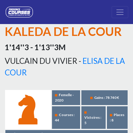
KALEDA DE LA COUR
1'14''3 - 1'13''3M
VULCAIN DU VIVIER -
ELISA DE LA
COUR
Femelle -
Gains : 78 740 €
2020
Courses :
Places
Victoires :
44
: 8
5