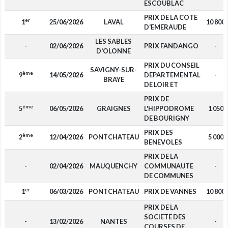
ESCOUBLAC
PRIX DE LA COTE
er
1
25/06/2026
LAVAL
10 800
D'EMERAUDE
LES SABLES
-
02/06/2026
PRIX FANDANGO
-
D'OLONNE
PRIX DU CONSEIL
SAVIGNY-SUR-
ème
9
14/05/2026
DEPARTEMENTAL
-
BRAYE
DE LOIR ET
PRIX DE
ème
5
06/05/2026
GRAIGNES
L'HIPPODROME
1 050
DE BOURIGNY
PRIX DES
ème
2
12/04/2026
PONTCHATEAU
5 000
BENEVOLES
PRIX DE LA
-
02/04/2026
MAUQUENCHY
COMMUNAUTE
-
DE COMMUNES
er
1
06/03/2026
PONTCHATEAU
PRIX DE VANNES
10 800
PRIX DE LA
SOCIETE DES
-
13/02/2026
NANTES
-
COURSES DE