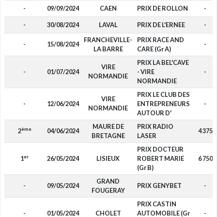
-
09/09/2024
CAEN
PRIX DE ROLLON
-
-
30/08/2024
LAVAL
PRIX DE L'ERNEE
-
FRANCHEVILLE-
PRIX RACE AND
-
15/08/2024
-
LA BARRE
CARE (Gr A)
PRIX LA BEL'CAVE
VIRE
-
01/07/2024
- VIRE
-
NORMANDIE
NORMANDIE
PRIX LE CLUB DES
VIRE
-
12/06/2024
ENTREPRENEURS
-
NORMANDIE
AUTOUR D'
MAURE DE
PRIX RADIO
ème
2
04/06/2024
4 375
BRETAGNE
LASER
PRIX DOCTEUR
er
1
26/05/2024
LISIEUX
ROBERT MARIE
6 750
(Gr B)
GRAND
-
09/05/2024
PRIX GENYBET
-
FOUGERAY
PRIX CASTIN
-
01/05/2024
CHOLET
AUTOMOBILE (Gr
-