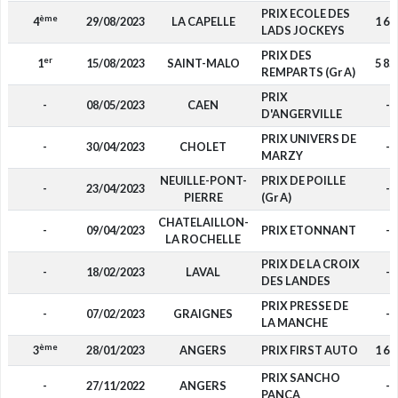
PRIX ECOLE DES
ème
4
29/08/2023
LA CAPELLE
1 68
LADS JOCKEYS
PRIX DES
er
1
15/08/2023
SAINT-MALO
5 85
REMPARTS (Gr A)
PRIX
-
08/05/2023
CAEN
-
D'ANGERVILLE
PRIX UNIVERS DE
-
30/04/2023
CHOLET
-
MARZY
NEUILLE-PONT-
PRIX DE POILLE
-
23/04/2023
-
PIERRE
(Gr A)
CHATELAILLON-
-
09/04/2023
PRIX ETONNANT
-
LA ROCHELLE
PRIX DE LA CROIX
-
18/02/2023
LAVAL
-
DES LANDES
PRIX PRESSE DE
-
07/02/2023
GRAIGNES
-
LA MANCHE
ème
3
28/01/2023
ANGERS
PRIX FIRST AUTO
1 68
PRIX SANCHO
-
27/11/2022
ANGERS
-
PANCA