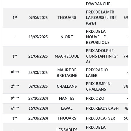
D'AVRANCHE
PRIX DE LA MFR
er
1
09/06/2025
THOUARS
LA ROUSSELIERE
6 97
(Gr B)
PRIX DE LA
-
18/05/2025
NIORT
NOUVELLE
-
REPUBLIQUE
PRIX ADOLPHE
er
1
21/04/2025
MACHECOUL
CONSTANTIN (Gr
7 42
A)
MAURE DE
PRIX RADIO
ème
9
25/03/2025
-
BRETAGNE
LASER
PRIX JUMP'IN
ème
2
09/03/2025
CHALLANS
3 87
CHALLANS
ème
9
27/10/2024
NANTES
PRIX OZO
-
ème
6
16/09/2024
LAVAL
PRIX READY CASH
420
er
1
25/08/2024
THOUARS
PRIX LOCA - SER
6 07
PRIX DE LA
LES SABLES