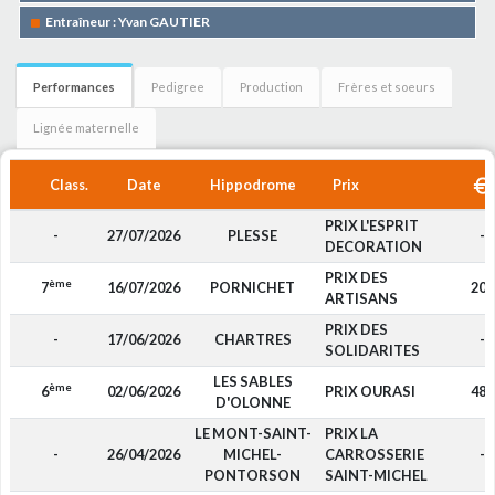
Entraîneur : Yvan GAUTIER
Performances
Pedigree
Production
Frères et soeurs
Lignée maternelle
Class.
Date
Hippodrome
Prix
PRIX L'ESPRIT
-
27/07/2026
PLESSE
-
DECORATION
PRIX DES
ème
7
16/07/2026
PORNICHET
200
ARTISANS
PRIX DES
-
17/06/2026
CHARTRES
-
SOLIDARITES
LES SABLES
ème
6
02/06/2026
PRIX OURASI
480
D'OLONNE
LE MONT-SAINT-
PRIX LA
-
26/04/2026
MICHEL-
CARROSSERIE
-
PONTORSON
SAINT-MICHEL