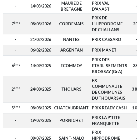
MAURE DE
PRIX VAL
-
14/03/2026
-
BRETAGNE
D'ANAST
PRIX DE
ème
7
08/03/2026
CORDEMAIS
L'HIPPODROME
200
DE CHALLANS
-
21/02/2026
NANTES
PRIX CASSARD
-
-
06/02/2026
ARGENTAN
PRIX MANET
-
PRIX DES
ème
6
14/09/2025
ECOMMOY
ETABLISSEMENTS
330
BROSSAY (Gr A)
PX
COMMUNAUTE
ème
2
24/08/2025
THOUARS
3 87
DE COMMUNES
DU THOUARSAIS
ème
5
08/08/2025
CHATEAUBRIANT
PRIX READY CASH
1 00
PRIX LA P'TITE
-
19/07/2025
PORNICHET
-
FRANQUETTE
PRIX
-
08/07/2025
SAINT-MALO
HIPPODROME
-