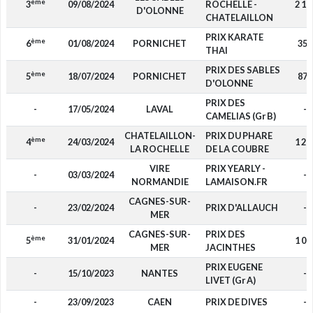
ème
3
09/08/2024
ROCHELLE -
2 10
D'OLONNE
CHATELAILLON
PRIX KARATE
ème
6
01/08/2024
PORNICHET
350
THAI
PRIX DES SABLES
ème
5
18/07/2024
PORNICHET
875
D'OLONNE
PRIX DES
-
17/05/2024
LAVAL
-
CAMELIAS (Gr B)
CHATELAILLON-
PRIX DU PHARE
ème
4
24/03/2024
1 20
LA ROCHELLE
DE LA COUBRE
VIRE
PRIX YEARLY -
-
03/03/2024
-
NORMANDIE
LAMAISON.FR
CAGNES-SUR-
-
23/02/2024
PRIX D'ALLAUCH
-
MER
CAGNES-SUR-
PRIX DES
ème
5
31/01/2024
1 00
MER
JACINTHES
PRIX EUGENE
-
15/10/2023
NANTES
-
LIVET (Gr A)
-
23/09/2023
CAEN
PRIX DE DIVES
-