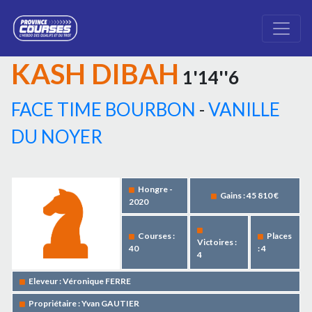
KASH DIBAH
1'14''6
FACE TIME BOURBON
-
VANILLE
DU NOYER
Hongre -
Gains : 45 810 €
2020
Courses :
Places
Victoires :
40
: 4
4
Eleveur : Véronique FERRE
Propriétaire : Yvan GAUTIER