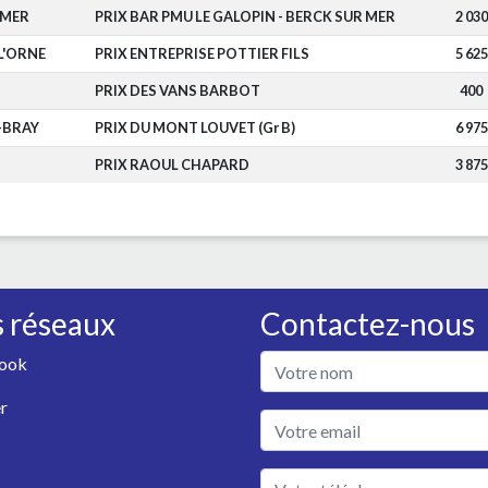
-MER
PRIX BAR PMU LE GALOPIN - BERCK SUR MER
2 030
L'ORNE
PRIX ENTREPRISE POTTIER FILS
5 625
PRIX DES VANS BARBOT
400
-BRAY
PRIX DU MONT LOUVET (Gr B)
6 975
PRIX RAOUL CHAPARD
3 875
 réseaux
Contactez-nous
ook
r