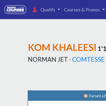
Qualifs
Courses & Pronos
KOM KHALEESI
1'1
NORMAN JET -
COMTESSE 
Partant à