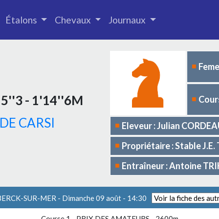
Étalons
Chevaux
Journaux
Femel
5''3 - 1'14''6M
Cours
DE CARSI
Eleveur : Julian CORDE
Propriétaire : Stable J.
Entraîneur : Antoine T
 BERCK-SUR-MER - Dimanche 09 août - 14:30
Course 1 -
PRIX DES AMATEURS
- 2600m