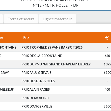
N°12 - M. TRIHOLLET - DP
Frères et soeurs
Lignée maternelle
me
Prix
EFONTAINE
PRIX TROPHEE DES VANS BARBOT 2026
-
G
PRIX DE CLAIREFONTAINE
640
PRIX DU PMU "AU GRAND CHAPEAU" LIEUREY
1 375
-BRAY
PRIX PAUL GERVAIS
6 300
PRIX DES BENEVOLES
-
S-ELBEUF
PRIX ALAIN PAGES
400
PRIX DE MORTREE
-
PRIX D'ANGERVILLE
3 500