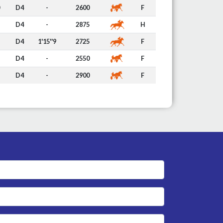
D4
-
2600
F
D4
-
2875
H
D4
1'15''9
2725
F
D4
-
2550
F
D4
-
2900
F