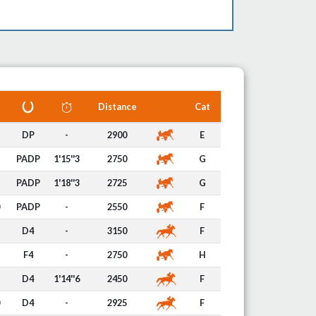
Distance
Cat
DP
-
2900
E
PADP
1'15''3
2750
G
PADP
1'18''3
2725
G
PADP
-
2550
F
D4
-
3150
F
F4
-
2750
H
D4
1'14''6
2450
F
D4
-
2925
F