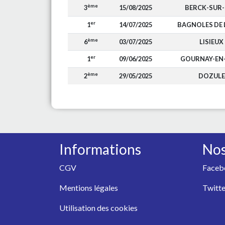
ème
3
15/08/2025
BERCK-SUR
er
1
14/07/2025
BAGNOLES DE 
ème
6
03/07/2025
LISIEUX
er
1
09/06/2025
GOURNAY-EN
ème
2
29/05/2025
DOZULE
Informations
Nos
CGV
Faceb
Mentions légales
Twitte
Utilisation des cookies