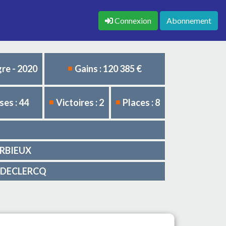
Connexion
Abonnement
re - 2020
Gains : 120 385 €
es : 44
Victoires : 2
Places : 8
E
BARBIEUX
rt DECLERCQ