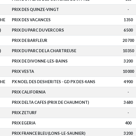
PRIX DES QUINZE-VINGT
-
CHE
PRIX DES VACANCES
1 350
)
PRIX DU PARC DU VERCORS
6 500
PRIX DE BARFLEUR
20 700
)
PRIX DU PARC DE LA CHARTREUSE
10 350
PRIX DE DIVONNE-LES-BAINS
3 200
PRIX VESTA
10 000
CHE
PX NOEL DES DESHERITES - GD PX DES 4 ANS
4 900
PRIX CALIFORNIA
-
PRIX DELTA CAFES (PRIX DE CHAUMONT)
3 680
PRIX ZETURF
-
PRIX EGERIA
400
PRIX FRANCE BLEU (LONS-LE-SAUNIER)
3 200