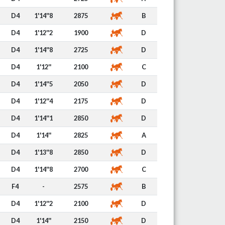
D4
1'14''8
2875
B
D4
1'12''2
1900
D
D4
1'14''8
2725
D
D4
1'12''
2100
C
D4
1'14''5
2050
D
D4
1'12''4
2175
D
D4
1'14''1
2850
D
D4
1'14''
2825
A
D4
1'13''8
2850
D
D4
1'14''8
2700
C
F4
-
2575
B
D4
1'12''2
2100
D
D4
1'14''
2150
D