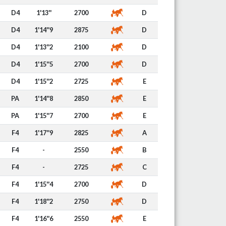
D4
1'13''
2700
D
D4
1'14''9
2875
D
D4
1'13''2
2100
D
D4
1'15''5
2700
D
D4
1'15''2
2725
E
PA
1'14''8
2850
E
PA
1'15''7
2700
E
F4
1'17''9
2825
A
F4
-
2550
B
F4
-
2725
C
F4
1'15''4
2700
D
F4
1'18''2
2750
D
F4
1'16''6
2550
E