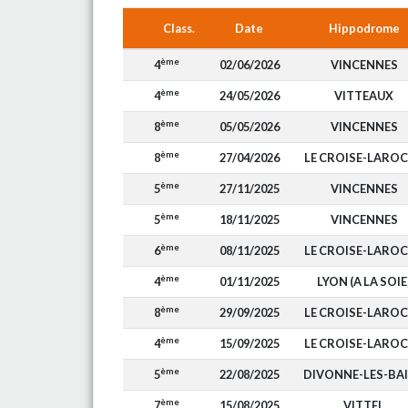
Class.
Date
Hippodrome
ème
4
02/06/2026
VINCENNES
ème
4
24/05/2026
VITTEAUX
ème
8
05/05/2026
VINCENNES
ème
8
27/04/2026
LE CROISE-LARO
ème
5
27/11/2025
VINCENNES
ème
5
18/11/2025
VINCENNES
ème
6
08/11/2025
LE CROISE-LARO
ème
4
01/11/2025
LYON (A LA SOIE
ème
8
29/09/2025
LE CROISE-LARO
ème
4
15/09/2025
LE CROISE-LARO
ème
5
22/08/2025
DIVONNE-LES-BA
ème
7
15/08/2025
VITTEL