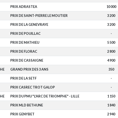
PRIX ADRASTEA
10 000
PRIX DE SAINT-PIERRE LE MOUTIER
3 200
PRIX DE LA GENEVRAYE
3 200
PRIX DE POUILLAC
-
PRIX DE MATHIEU
5 500
PRIX DE FLORAC
2 800
PRIX DE CASSAIGNE
4 900
CHE
GRAND PRIX DES 3 ANS
350
PRIX DE LA SETF
-
PRIX CASREC TROT GALOP
-
CHE
PRIX DU PMU "L'ARC DE TRIOMPHE" - LILLE
1 150
PRIX MLD BETHUNE
1 840
PRIX GENYBET
2 940