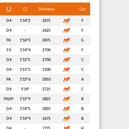
Distance
Cat
D4
1'14''2
2875
F
D4
-
2625
F
PA
1'16''3
2875
G
F4
1'14''4
2700
F
D4
1'13''5
2700
C
D4
1'11''5
2100
C
PA
1'13''6
2850
A
D4
1'14''
2725
C
PADP
1'13''9
2825
B
D4
1'14''5
2825
B
D4
1'14''4
2675
B
D4
-
2725
H