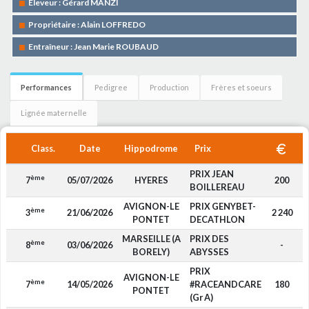
Eleveur : Gérard MANZI
Propriétaire : Alain LOFFREDO
Entraîneur : Jean Marie ROUBAUD
Performances
Pedigree
Production
Frères et soeurs
Lignée maternelle
Class.
Date
Hippodrome
Prix
PRIX JEAN
ème
7
05/07/2026
HYERES
200
BOILLEREAU
AVIGNON-LE
PRIX GENYBET-
ème
3
21/06/2026
2 240
PONTET
DECATHLON
MARSEILLE (A
PRIX DES
ème
8
03/06/2026
-
BORELY)
ABYSSES
PRIX
AVIGNON-LE
ème
7
14/05/2026
#RACEANDCARE
180
PONTET
(Gr A)