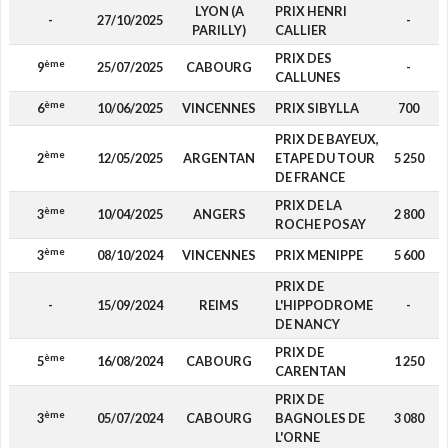
LYON (A
PRIX HENRI
-
27/10/2025
-
PARILLY)
CALLIER
PRIX DES
ème
9
25/07/2025
CABOURG
-
CALLUNES
ème
6
10/06/2025
VINCENNES
PRIX SIBYLLA
700
PRIX DE BAYEUX,
ème
2
12/05/2025
ARGENTAN
ETAPE DU TOUR
5 250
DE FRANCE
PRIX DE LA
ème
3
10/04/2025
ANGERS
2 800
ROCHE POSAY
ème
3
08/10/2024
VINCENNES
PRIX MENIPPE
5 600
PRIX DE
-
15/09/2024
REIMS
L'HIPPODROME
-
DE NANCY
PRIX DE
ème
5
16/08/2024
CABOURG
1 250
CARENTAN
PRIX DE
ème
3
05/07/2024
CABOURG
BAGNOLES DE
3 080
L'ORNE