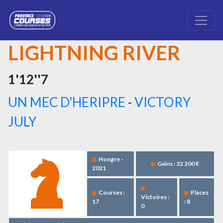
LIGHTNING RIVER
1'12''7
UN MEC D'HERIPRE
-
VICTORY
JULY
Hongre -
Gains : 32 200 €
2021
Courses :
Places
Victoires :
17
: 8
0