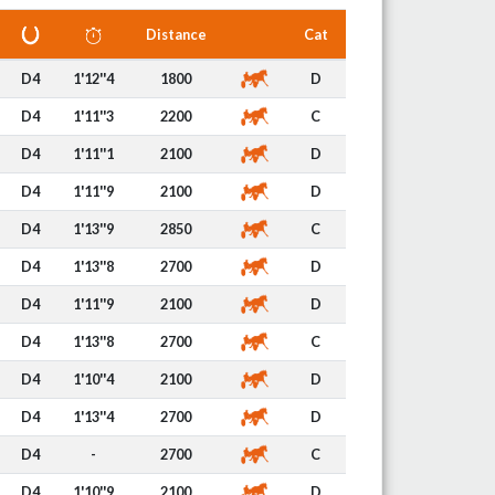
Distance
Cat
D4
1'12''4
1800
D
D4
1'11''3
2200
C
D4
1'11''1
2100
D
D4
1'11''9
2100
D
D4
1'13''9
2850
C
D4
1'13''8
2700
D
D4
1'11''9
2100
D
D4
1'13''8
2700
C
D4
1'10''4
2100
D
D4
1'13''4
2700
D
D4
-
2700
C
D4
1'10''9
2100
D