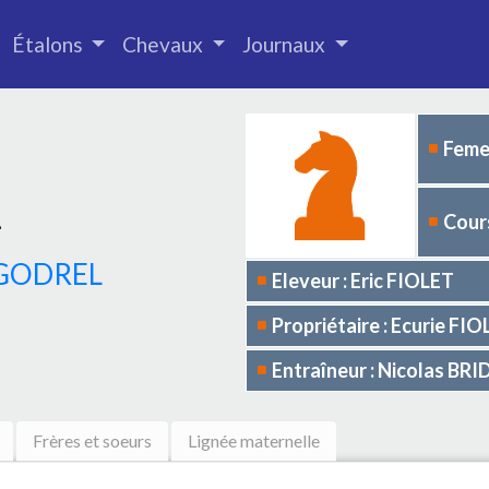
Étalons
Chevaux
Journaux
Femel
4
Cours
 GODREL
Eleveur : Eric FIOLET
Propriétaire : Ecurie FI
Entraîneur : Nicolas BR
Frères et soeurs
Lignée maternelle