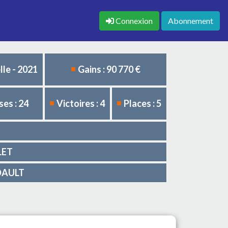
Connexion
Abonnement
le - 2021
Gains : 90 770 €
es : 24
Victoires : 4
Places : 5
OLET
IDAULT