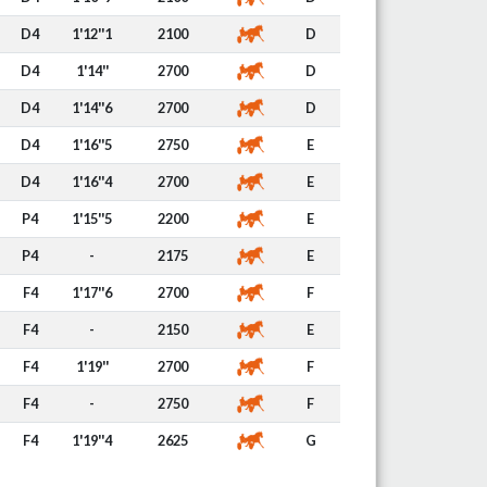
D4
1'12''1
2100
D
D4
1'14''
2700
D
D4
1'14''6
2700
D
D4
1'16''5
2750
E
D4
1'16''4
2700
E
P4
1'15''5
2200
E
P4
-
2175
E
F4
1'17''6
2700
F
F4
-
2150
E
F4
1'19''
2700
F
F4
-
2750
F
F4
1'19''4
2625
G