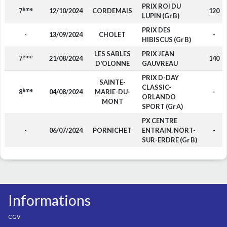
PRIX ROI DU
ème
7
12/10/2024
CORDEMAIS
120
LUPIN (Gr B)
PRIX DES
-
13/09/2024
CHOLET
-
HIBISCUS (Gr B)
LES SABLES
PRIX JEAN
ème
7
21/08/2024
140
D'OLONNE
GAUVREAU
PRIX D-DAY
SAINTE-
CLASSIC-
ème
8
04/08/2024
MARIE-DU-
-
ORLANDO
MONT
SPORT (Gr A)
PX CENTRE
-
06/07/2024
PORNICHET
ENTRAIN. NORT-
-
SUR-ERDRE (Gr B)
Informations
CGV