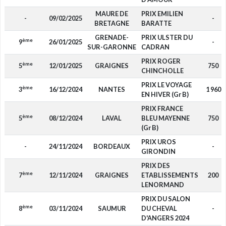
MAURE DE
PRIX EMILIEN
-
09/02/2025
-
BRETAGNE
BARATTE
GRENADE-
PRIX ULSTER DU
ème
9
26/01/2025
-
SUR-GARONNE
CADRAN
PRIX ROGER
ème
5
12/01/2025
GRAIGNES
750
CHINCHOLLE
PRIX LE VOYAGE
ème
3
16/12/2024
NANTES
1 960
EN HIVER (Gr B)
PRIX FRANCE
ème
5
08/12/2024
LAVAL
BLEU MAYENNE
750
(Gr B)
PRIX UROS
-
24/11/2024
BORDEAUX
-
GIRONDIN
PRIX DES
ème
7
12/11/2024
GRAIGNES
ETABLISSEMENTS
200
LENORMAND
PRIX DU SALON
ème
8
03/11/2024
SAUMUR
DU CHEVAL
-
D'ANGERS 2024