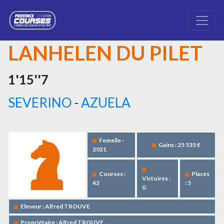
LANHELEN DU PILET
1'15''7
SEVERINO
-
AZUELA
Femelle -
Gains : 25 535 €
2021
Courses :
Places
Victoires :
42
: 5
0
Eleveur : Alfred TROUVE
Propriétaire : Alfred TROUVE