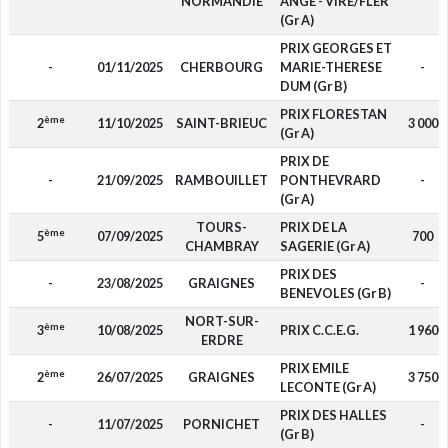
NORMANDIE
ANGE - VIRE/FLER
(Gr A)
PRIX GEORGES ET
-
01/11/2025
CHERBOURG
MARIE-THERESE
-
DUM (Gr B)
PRIX FLORESTAN
ème
2
11/10/2025
SAINT-BRIEUC
3 000
(Gr A)
PRIX DE
-
21/09/2025
RAMBOUILLET
PONTHEVRARD
-
(Gr A)
TOURS-
PRIX DE LA
ème
5
07/09/2025
700
CHAMBRAY
SAGERIE (Gr A)
PRIX DES
-
23/08/2025
GRAIGNES
-
BENEVOLES (Gr B)
NORT-SUR-
ème
3
10/08/2025
PRIX C.C.E.G.
1 960
ERDRE
PRIX EMILE
ème
2
26/07/2025
GRAIGNES
3 750
LECONTE (Gr A)
PRIX DES HALLES
-
11/07/2025
PORNICHET
-
(Gr B)