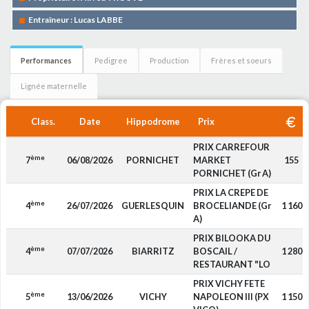
Entraîneur : Lucas LABBE
Performances
Pedigree
Production
Frères et soeurs
Lignée maternelle
Class.
Date
Hippodrome
Prix
PRIX CARREFOUR
ème
7
06/08/2026
PORNICHET
MARKET
155
PORNICHET (Gr A)
PRIX LA CREPE DE
ème
4
26/07/2026
GUERLESQUIN
BROCELIANDE (Gr
1 160
A)
PRIX BILOOKA DU
ème
4
07/07/2026
BIARRITZ
BOSCAIL /
1 280
RESTAURANT "LO
PRIX VICHY FETE
ème
5
13/06/2026
VICHY
NAPOLEON III (PX
1 150