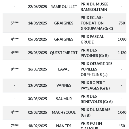
PRIX DU MUSEE
-
22/06/2025
RAMBOUILLET
-
RAMBOLITAIN
PRIX ECLAS -
ème
5
14/06/2025
GRAIGNES
FONDATION
750
GROUPAMA (Gr C)
PRIX PASCAL
ème
4
05/06/2025
GRAIGNES
1 080
GRUDE
PRIX DES
ème
4
25/05/2025
QUESTEMBERT
1 120
PIVOINES (Gr B)
PRIX OEUVRE DES
ème
8
16/05/2025
LAVAL
PUPILLES
-
ORPHELINS (...)
PRIX ROPERT
-
13/04/2025
VANNES
-
PAYSAGES (Gr B)
PRIX DES
-
30/03/2025
SAUMUR
-
BENEVOLES (Gr A)
PRIX DU MARAIS
ème
4
02/03/2025
MACHECOUL
1 040
(Gr B)
PRIX POTIN
ème
7
18/02/2025
NANTES
150
D'AMOUR