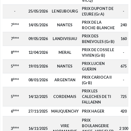
VICQ)
PRIX DUPONT DE
-
25/05/2026
LE NEUBOURG
-
L'EURE (Gr A)
PRIX DE LA
ème
7
14/05/2026
NANTES
240
ROCHE-BLANCHE
PRIX DES
ème
7
09/05/2026
LANDIVISIAU
160
BENEVOLES (Gr B)
PRIX DE COSSE LE
ème
8
12/04/2026
MERAL
-
VIVIEN (Gr B)
PRIX LUCIEN
ème
5
19/01/2026
NANTES
675
GUERIN
PRIX CARIOCA II
ème
8
08/01/2026
ARGENTAN
-
(Gr B)
PRIX LES
ème
5
14/12/2025
CORDEMAIS
CALECHES DE TI
725
FALLAENN
ème
6
27/11/2025
MAUQUENCHY
PRIX HAGER
420
PRIX
VIRE
BOULANGERIE
ème
3
16/11/2025
2 100