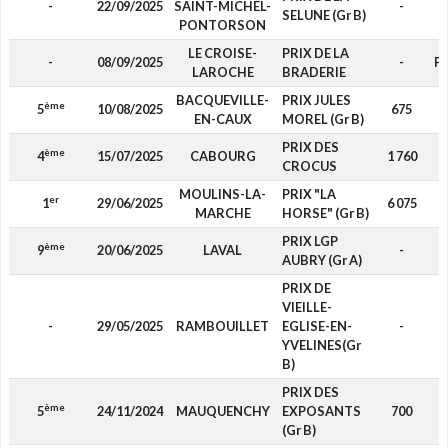
-
22/09/2025
SAINT-MICHEL-
-
SELUNE (Gr B)
PONTORSON
LE CROISE-
PRIX DE LA
-
08/09/2025
-
P
LAROCHE
BRADERIE
BACQUEVILLE-
PRIX JULES
ème
5
10/08/2025
675
EN-CAUX
MOREL (Gr B)
PRIX DES
ème
4
15/07/2025
CABOURG
1 760
CROCUS
MOULINS-LA-
PRIX "LA
er
1
29/06/2025
6 075
MARCHE
HORSE" (Gr B)
PRIX LGP
ème
9
20/06/2025
LAVAL
-
AUBRY (Gr A)
PRIX DE
VIEILLE-
-
29/05/2025
RAMBOUILLET
EGLISE-EN-
-
YVELINES(Gr
B)
PRIX DES
ème
5
24/11/2024
MAUQUENCHY
EXPOSANTS
700
(Gr B)