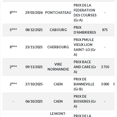
PRIX DE LA
FEDERATION
ème
8
29/03/2026
PONTCHATEAU
-
DES COURSES
(Gr A)
PRIX
ème
5
08/12/2025
CABOURG
875
D'AMBRIERES
PRIX PMU LE
VIEUX LION
ème
8
23/11/2025
CHERBOURG
-
SAINT- LO (Gr
A)
PRIX RACE
VIRE
ème
2
09/11/2025
AND CARE (Gr
3 750
NORMANDIE
A)
PRIX DE
ème
2
27/10/2025
CAEN
BANNEVILLE
3 000
P
(Gr B)
PRIX DE
-
06/10/2025
CAEN
BISSIERES (Gr
-
A)
LE MONT-
PRIX DE LA