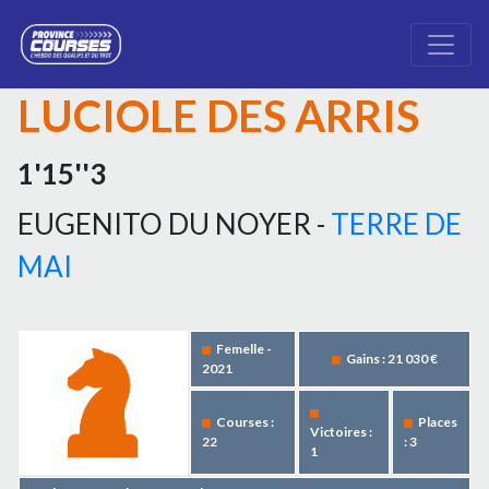
LUCIOLE DES ARRIS
1'15''3
EUGENITO DU NOYER -
TERRE DE
MAI
Femelle -
Gains : 21 030 €
2021
Courses :
Places
Victoires :
22
: 3
1