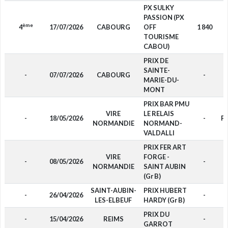
PX SULKY
PASSION (PX
ème
4
17/07/2026
CABOURG
OFF
1 840
TOURISME
CABOU)
PRIX DE
SAINTE-
-
07/07/2026
CABOURG
-
MARIE-DU-
MONT
PRIX BAR PMU
VIRE
LE RELAIS
-
18/05/2026
-
P
NORMANDIE
NORMAND-
VALDALLI
PRIX FER ART
VIRE
FORGE -
-
08/05/2026
-
NORMANDIE
SAINT AUBIN
(Gr B)
SAINT-AUBIN-
PRIX HUBERT
-
26/04/2026
-
LES-ELBEUF
HARDY (Gr B)
PRIX DU
-
15/04/2026
REIMS
-
GARROT