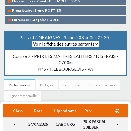
Eleveur : Ecurie Comte P. de MONTESSON
Propriétaire : Bruno POTTIER
Entraîneur : Grégoire HOUEL
Partant à GRAIGNES - Samedi 08 août - 22:30
Course 7 -
PRIX LES MAITRES LAITIERS / DISFRAIS
-
2700m
N°5 - Y. LEBOURGEOIS - PA
Performances
Pedigree
Production
Frères et soeurs
Lignée maternelle
Class.
Date
Hippodrome
Prix
PRIX PASCAL
-
24/07/2026
CABOURG
-
GUILBERT