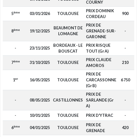
COURNY
PRIX DOMINIK
ème
5
03/01/2026
TOULOUSE
900
CORDEAU
PRIX DE
BEAUMONT DE
ème
8
19/12/2025
GRENADE-SUR-
-
LOMAGNE
GARONNE
BORDEAUX - LE
PRIX RISQUE
-
23/11/2025
-
BOUSCAT
TOUT (Gr A)
PRIX CLAUDE
ème
7
31/10/2025
TOULOUSE
210
AMOROS
PRIX DE
er
1
16/05/2025
TOULOUSE
CARCASSONNE
6 750
(Gr B)
PRIX DE
-
08/05/2025
CASTILLONNES
SARLANDE (Gr
-
A)
-
10/01/2025
TOULOUSE
PRIX D'YTRAC
-
PRIX DE
ème
6
04/01/2025
TOULOUSE
420
GRENADE