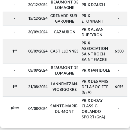
BEAUMONT DE
-
20/12/2024
PRIX D'AUCH
-
LOMAGNE
GRENADE-SUR-
PRIX
-
15/12/2024
-
GARONNE
ETONNANT
PRIX ALBAN
-
30/09/2024
CAZAUBON
-
DUPEYRON
PRIX
ASSOCIATION
er
1
08/09/2024
CASTILLONNES
6 300
SAINT ROCH
SAINT FIACRE
BEAUMONT DE
-
03/09/2024
PRIX FAN IDOLE
-
LOMAGNE
PRIX DES AMIS
LANNEMEZAN-
er
1
21/08/2024
DE LA SOCIETE
6 075
VIC BIGORRE
(Gr A)
PRIX D-DAY
SAINTE-MARIE-
CLASSIC-
ème
9
04/08/2024
-
DU-MONT
ORLANDO
SPORT (Gr A)