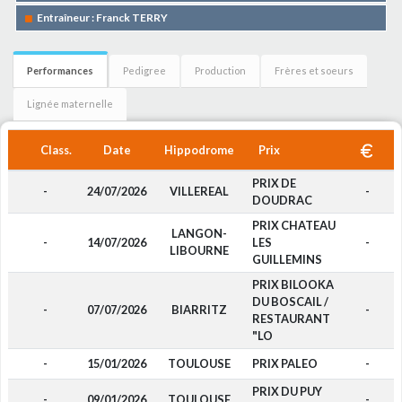
Entraîneur : Franck TERRY
Performances
Pedigree
Production
Frères et soeurs
Lignée maternelle
Class.
Date
Hippodrome
Prix
PRIX DE
-
24/07/2026
VILLEREAL
-
DOUDRAC
PRIX CHATEAU
LANGON-
-
14/07/2026
LES
-
LIBOURNE
GUILLEMINS
PRIX BILOOKA
DU BOSCAIL /
-
07/07/2026
BIARRITZ
-
RESTAURANT
"LO
-
15/01/2026
TOULOUSE
PRIX PALEO
-
PRIX DU PUY
-
09/01/2026
TOULOUSE
-