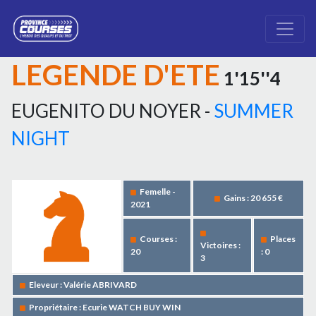
LEGENDE D'ETE
1'15''4
EUGENITO DU NOYER -
SUMMER
NIGHT
Femelle -
Gains : 20 655 €
2021
Courses :
Places
Victoires :
20
: 0
3
Eleveur : Valérie ABRIVARD
Propriétaire : Ecurie WATCH BUY WIN