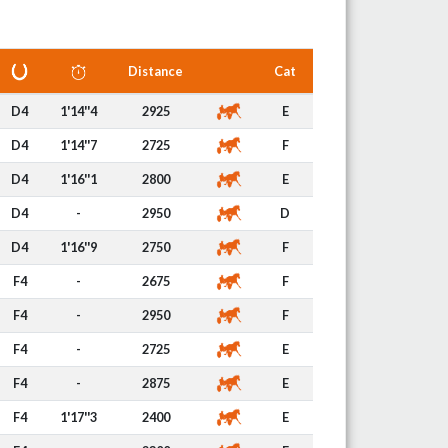
Distance
Cat
D4
1'14''4
2925
E
D4
1'14''7
2725
F
D4
1'16''1
2800
E
D4
-
2950
D
D4
1'16''9
2750
F
F4
-
2675
F
F4
-
2950
F
F4
-
2725
E
F4
-
2875
E
F4
1'17''3
2400
E