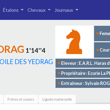
Étalons
Chevaux
Journaux
Femel
EDRAG
1'14''4
Cours
OILE DES YEDRAG
Eleveur : E.A.R.L. Haras
Propriétaire : Ecurie L
Entraîneur : Sylvain RO
Frères et soeurs
Lignée maternelle