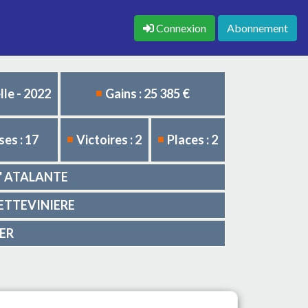
Connexion
Abonnement
le - 2022
Gains : 25 385 €
es : 17
Victoires : 2
Places : 2
 d' ATALANTE
a PETTEVINIERE
GER