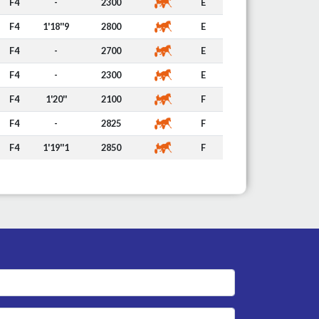
F4
-
2300
E
F4
1'18''9
2800
E
F4
-
2700
E
F4
-
2300
E
F4
1'20''
2100
F
F4
-
2825
F
F4
1'19''1
2850
F