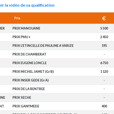
ir la vidéo de sa qualification
Prix
MER
PRIX MANOUANE
5 500
PRIX PMU +
2 450
PRIX L'ETINCELLE DE PAULINE A VARIZE
195
PRIX DE CHAMBERAT
-
PRIX EUGENE LONCLE
6 750
PRIX MICHEL JAMET (Gr B)
1 120
O
PRIX INSER GEDE (Gr A)
-
PRIX DE LA RENTREE
-
INE
PRIX SECHE
-
NT
PRIX GANYMEDE
400