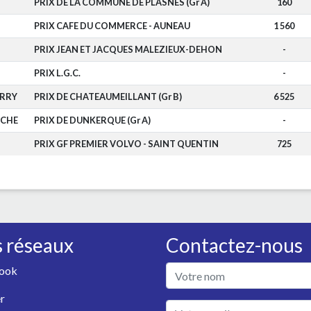
PRIX DE LA COMMUNE DE PLASNES (Gr A)
160
PRIX CAFE DU COMMERCE - AUNEAU
1 560
PRIX JEAN ET JACQUES MALEZIEUX-DEHON
-
PRIX L.G.C.
-
ERRY
PRIX DE CHATEAUMEILLANT (Gr B)
6 525
OCHE
PRIX DE DUNKERQUE (Gr A)
-
PRIX GF PREMIER VOLVO - SAINT QUENTIN
725
 réseaux
Contactez-nous
ook
r