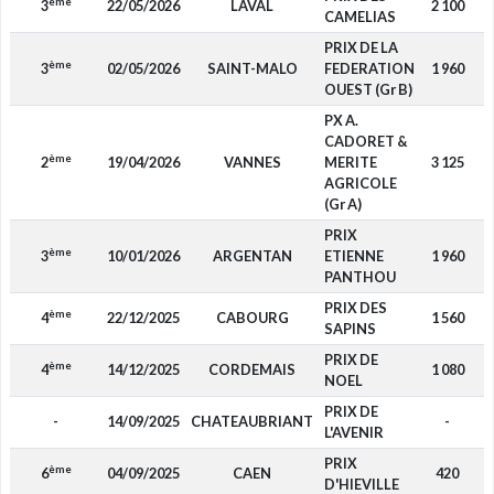
ème
3
22/05/2026
LAVAL
2 100
CAMELIAS
PRIX DE LA
ème
3
02/05/2026
SAINT-MALO
FEDERATION
1 960
P
OUEST (Gr B)
PX A.
CADORET &
ème
2
19/04/2026
VANNES
MERITE
3 125
AGRICOLE
(Gr A)
PRIX
ème
3
10/01/2026
ARGENTAN
ETIENNE
1 960
PANTHOU
PRIX DES
ème
4
22/12/2025
CABOURG
1 560
SAPINS
PRIX DE
ème
4
14/12/2025
CORDEMAIS
1 080
NOEL
PRIX DE
-
14/09/2025
CHATEAUBRIANT
-
L'AVENIR
PRIX
ème
6
04/09/2025
CAEN
420
D'HIEVILLE