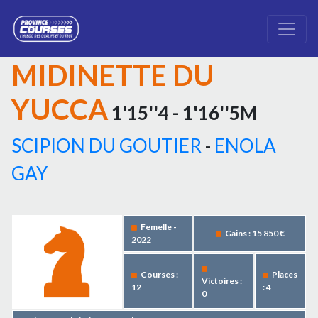
MIDINETTE DU
YUCCA
1'15''4 - 1'16''5M
SCIPION DU GOUTIER
-
ENOLA
GAY
Femelle -
Gains : 15 850 €
2022
Courses :
Places
Victoires :
12
: 4
0