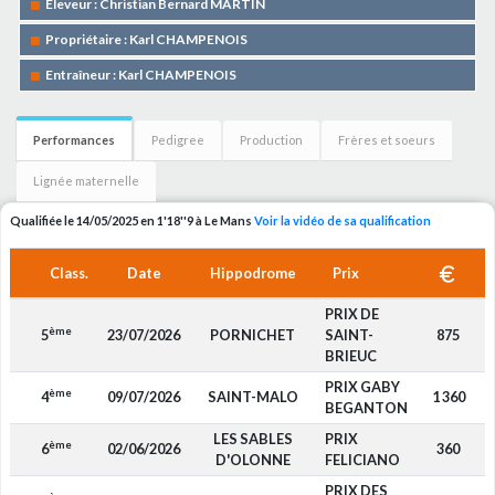
Eleveur : Christian Bernard MARTIN
Propriétaire : Karl CHAMPENOIS
Entraîneur : Karl CHAMPENOIS
Performances
Pedigree
Production
Frères et soeurs
Lignée maternelle
Qualifiée le 14/05/2025 en 1'18''9 à Le Mans
Voir la vidéo de sa qualification
Class.
Date
Hippodrome
Prix
PRIX DE
ème
5
23/07/2026
PORNICHET
SAINT-
875
BRIEUC
PRIX GABY
ème
4
09/07/2026
SAINT-MALO
1 360
BEGANTON
LES SABLES
PRIX
ème
6
02/06/2026
360
D'OLONNE
FELICIANO
PRIX DES