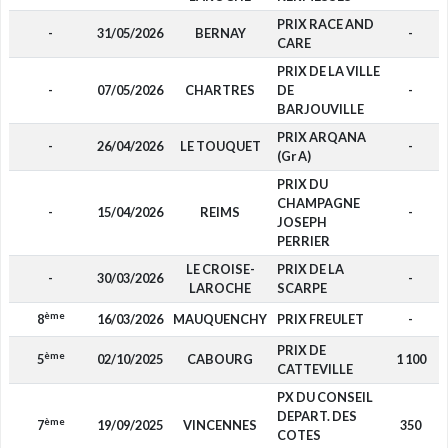
PRIX RACE AND
-
31/05/2026
BERNAY
-
CARE
PRIX DE LA VILLE
-
07/05/2026
CHARTRES
DE
-
BARJOUVILLE
PRIX ARQANA
-
26/04/2026
LE TOUQUET
-
(Gr A)
PRIX DU
CHAMPAGNE
-
15/04/2026
REIMS
-
JOSEPH
PERRIER
LE CROISE-
PRIX DE LA
-
30/03/2026
-
LAROCHE
SCARPE
ème
8
16/03/2026
MAUQUENCHY
PRIX FREULET
-
PRIX DE
ème
5
02/10/2025
CABOURG
1 100
CATTEVILLE
PX DU CONSEIL
DEPART. DES
ème
7
19/09/2025
VINCENNES
350
COTES