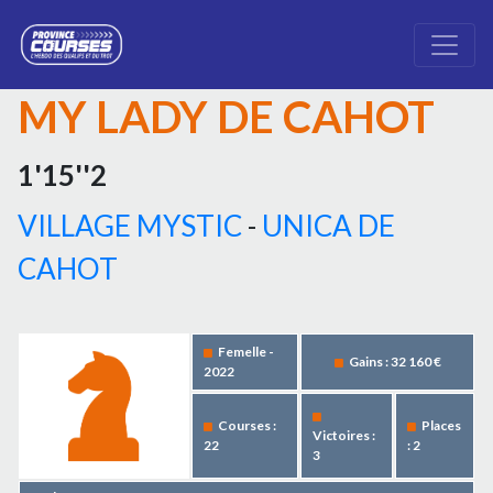
MY LADY DE CAHOT
1'15''2
VILLAGE MYSTIC
-
UNICA DE
CAHOT
Femelle -
Gains : 32 160 €
2022
Courses :
Places
Victoires :
22
: 2
3