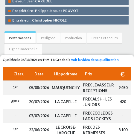
Eleveur : Jean CARUDEL
Propriétaire : Philippe Jacques PRUVOT
Entraîneur : Christopher NICOLE
Performances
Pedigree
Production
Frères et soeurs
Lignée maternelle
Qualifiée le 06/06/2024 en 1'19''1 à Grosbois
Voir la vidéo de sa qualification
Class.
Date
Hippodrome
Prix
PRIX LEVASSEUR
er
1
05/08/2026
MAUQUENCHY
9 450
RECEPTIONS
PRIX ALSH - LES
ème
6
20/07/2026
LA CAPELLE
420
JUNIORS
PRIX ECOLE DES
-
07/07/2026
LA CAPELLE
-
LADS JOCKEYS
LE CROISE-
PRIX DES
er
1
22/06/2026
8 100
LAROCHE
KERMESSES