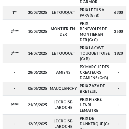
D'ARMOR
PRIX LE FILS A
er
1
30/08/2025
LE TOUQUET
6 300
PAPA (Gr B)
PRIX
MONTIER-EN-
BENEVOLES DE
ème
2
10/08/2025
3 500
DER
MONTIER EN
DER (Gr C)
PRIX LA CAVE
ème
3
14/07/2025
LE TOUQUET
TOUQUETTOISE
1 820
(Gr B)
PX MARCHE DES
-
28/06/2025
AMIENS
CREATEURS
-
D'AMIENS (Gr B)
PRIX ZAZA DE
-
05/06/2025
MAUQUENCHY
-
BRETEUIL
PRIX PIERRE
LE CROISE-
ème
9
21/05/2025
HENRI
-
LAROCHE
LEMAITRE
PRIX DE
LE CROISE-
-
12/05/2025
DUNKERQUE (Gr
-
LAROCHE