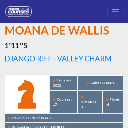
MOANA DE WALLIS
1'11''5
DJANGO RIFF
-
VALLEY CHARM
Femelle -
Gains : 24 800 €
2022
Courses :
Places
Victoires :
17
: 4
1
Eleveur : Ecurie de WALLIS
Propriétaire : Pierre DELAPORTE