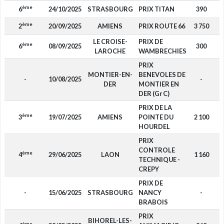
ème
6
24/10/2025
STRASBOURG
PRIX TITAN
390
ème
2
20/09/2025
AMIENS
PRIX ROUTE 66
3 750
LE CROISE-
PRIX DE
ème
6
08/09/2025
300
LAROCHE
WAMBRECHIES
PRIX
MONTIER-EN-
BENEVOLES DE
-
10/08/2025
-
DER
MONTIER EN
DER (Gr C)
PRIX DE LA
ème
3
19/07/2025
AMIENS
POINTE DU
2 100
HOURDEL
PRIX
CONTROLE
ème
4
29/06/2025
LAON
1 160
TECHNIQUE -
CREPY
PRIX DE
-
15/06/2025
STRASBOURG
NANCY
-
BRABOIS
PRIX
BIHOREL-LES-
ème