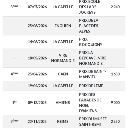
PRIX ECOLE
ème
3
07/07/2026
LA CAPELLE
DES LADS
2 940
JOCKEYS
PRIX DE LA
-
25/06/2026
ENGHIEN
PLACE DES
-
ALPES
PRIX
-
14/06/2026
LA CAPELLE
-
ROCQUIGNY
PRIX LA
VIRE
-
18/05/2026
BEL'CAVE - VIRE
-
NORMANDIE
NORMANDIE
PRIX DE SAINT-
ème
4
25/04/2026
CAEN
1 680
MANVIEU
-
19/04/2026
LA CAPELLE
PRIX DE LEME
-
PRIX DES
PARADES DE
er
1
09/12/2025
AMIENS
9 000
NOEL
D'AMIENS
PRIX DU MUSEE
ème
3
23/11/2025
REIMS
2 520
SAINT-REMI