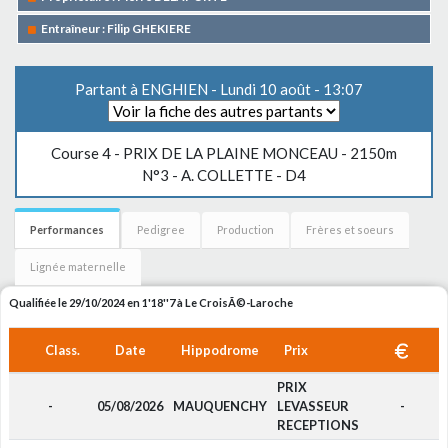
Entraîneur : Filip GHEKIERE
Partant à ENGHIEN - Lundi 10 août - 13:07
Course 4 -
PRIX DE LA PLAINE MONCEAU
- 2150m
N°3 - A. COLLETTE - D4
Performances
Pedigree
Production
Frères et soeurs
Lignée maternelle
Qualifiée le 29/10/2024 en 1'18''7 à Le CroisÃ©-Laroche
Class.
Date
Hippodrome
Prix
PRIX
-
05/08/2026
MAUQUENCHY
LEVASSEUR
-
RECEPTIONS