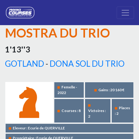
MOSTRA DU TRIO
1'13''3
GOTLAND
-
DONA SOL DU TRIO
Femelle -
Gains : 20 160 €
2022
Places
Courses : 8
Victoires :
: 2
2
Eleveur : Ecurie de QUERVILLE
Propriétaire : Ecurie de QUERVILLE