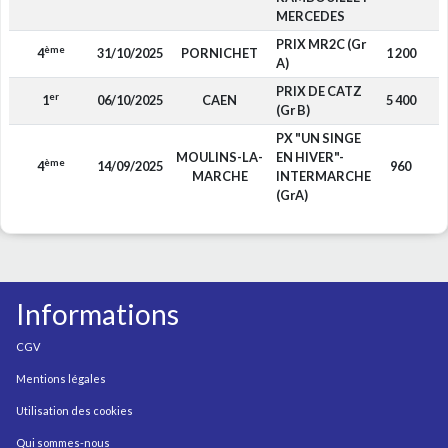
MERCEDES
PRIX MR2C (Gr
ème
4
31/10/2025
PORNICHET
1 200
A)
PRIX DE CATZ
er
1
06/10/2025
CAEN
5 400
(Gr B)
PX "UN SINGE
MOULINS-LA-
EN HIVER"-
ème
4
14/09/2025
960
MARCHE
INTERMARCHE
(GrA)
Informations
CGV
Mentions légales
Utilisation des cookies
Qui sommes-nous