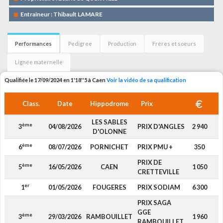
Entraîneur : Thibault LAMARE
Performances
Pedigree
Production
Frères et soeurs
Lignée maternelle
Qualifiée le 17/09/2024 en 1'18''5 à Caen
Voir la vidéo de sa qualification
Class.
Date
Hippodrome
Prix
LES SABLES
ème
3
04/08/2026
PRIX D'ANGLES
2 940
D'OLONNE
ème
6
08/07/2026
PORNICHET
PRIX PMU +
350
PRIX DE
ème
5
16/05/2026
CAEN
1 050
CRETTEVILLE
er
1
01/05/2026
FOUGERES
PRIX SODIAM
6 300
PRIX SAGA
GGE
ème
3
29/03/2026
RAMBOUILLET
1 960
RAMBOUILLET