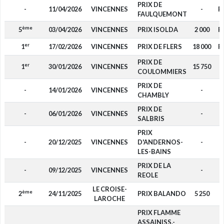
PRIX DE
-
11/04/2026
VINCENNES
-
P
FAULQUEMONT
ème
5
03/04/2026
VINCENNES
PRIX ISOLDA
2 000
P
er
1
17/02/2026
VINCENNES
PRIX DE FLERS
18 000
P
PRIX DE
er
1
30/01/2026
VINCENNES
15 750
COULOMMIERS
PRIX DE
-
14/01/2026
VINCENNES
-
CHAMBLY
PRIX DE
-
06/01/2026
VINCENNES
-
SALBRIS
PRIX
-
20/12/2025
VINCENNES
D'ANDERNOS-
-
LES-BAINS
PRIX DE LA
-
09/12/2025
VINCENNES
-
REOLE
LE CROISE-
ème
2
24/11/2025
PRIX BALANDO
5 250
LAROCHE
PRIX FLAMME
ASSAINISS.-