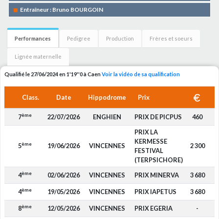
Entraîneur : Bruno BOURGOIN
Performances
Pedigree
Production
Frères et soeurs
Lignée maternelle
Qualifié le 27/06/2024 en 1'19''0 à Caen
Voir la vidéo de sa qualification
Class.
Date
Hippodrome
Prix
ème
7
22/07/2026
ENGHIEN
PRIX DE PICPUS
460
PRIX LA
KERMESSE
ème
5
19/06/2026
VINCENNES
2 300
FESTIVAL
(TERPSICHORE)
ème
4
02/06/2026
VINCENNES
PRIX MINERVA
3 680
ème
4
19/05/2026
VINCENNES
PRIX IAPETUS
3 680
ème
8
12/05/2026
VINCENNES
PRIX EGERIA
-