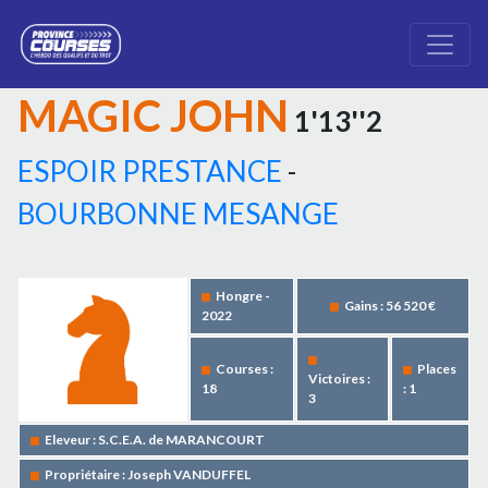
MAGIC JOHN
1'13''2
ESPOIR PRESTANCE
-
BOURBONNE MESANGE
Hongre -
Gains : 56 520 €
2022
Courses :
Places
Victoires :
18
: 1
3
Eleveur : S.C.E.A. de MARANCOURT
Propriétaire : Joseph VANDUFFEL