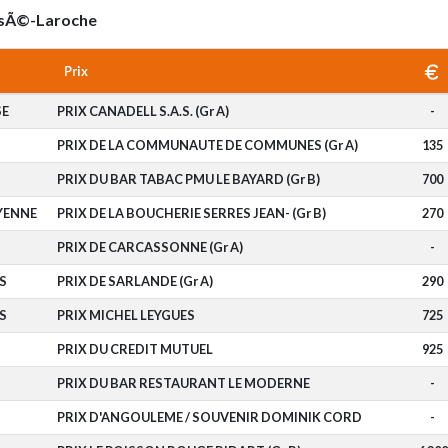
roisÃ©-Laroche
Prix
SE
PRIX CANADELL S.A.S. (Gr A)
-
PRIX DE LA COMMUNAUTE DE COMMUNES (Gr A)
135
PRIX DU BAR TABAC PMU LE BAYARD (Gr B)
700
YENNE
PRIX DE LA BOUCHERIE SERRES JEAN- (Gr B)
270
PRIX DE CARCASSONNE (Gr A)
-
S
PRIX DE SARLANDE (Gr A)
290
S
PRIX MICHEL LEYGUES
725
PRIX DU CREDIT MUTUEL
925
PRIX DU BAR RESTAURANT LE MODERNE
-
PRIX D'ANGOULEME / SOUVENIR DOMINIK CORD
-