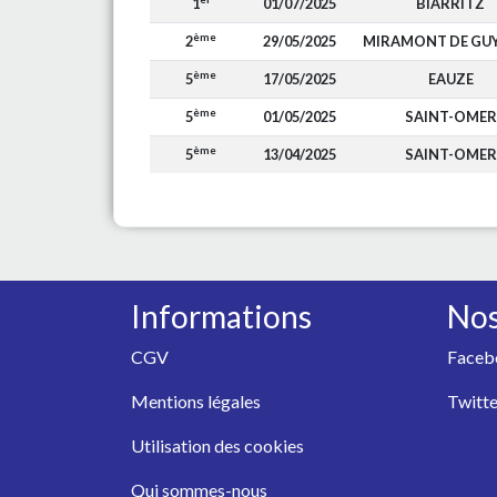
1
01/07/2025
BIARRITZ
ème
2
29/05/2025
MIRAMONT DE GU
ème
5
17/05/2025
EAUZE
ème
5
01/05/2025
SAINT-OMER
ème
5
13/04/2025
SAINT-OMER
Informations
Nos
CGV
Faceb
Mentions légales
Twitte
Utilisation des cookies
Qui sommes-nous