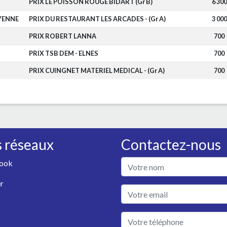
PRIX LE POISSON ROUGE BIDART (Gr B)
6 300
YENNE
PRIX DU RESTAURANT LES ARCADES - (Gr A)
3 000
PRIX ROBERT LANNA
700
PRIX TSB DEM - ELNES
700
PRIX CUINGNET MATERIEL MEDICAL - (Gr A)
700
 réseaux
Contactez-nous
ook
r