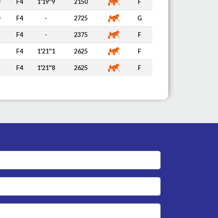
F4
1'19''9
2150
F
F4
-
2725
G
F4
-
2375
F
F4
1'21''1
2625
F
F4
1'21''8
2625
F