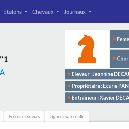
Étalons
Chevaux
Journaux
Femel
''1
Cours
A
Eleveur : Jeannine DEC
Propriétaire : Ecurie PAN
Entraîneur : Xavier DE
Frères et soeurs
Lignée maternelle