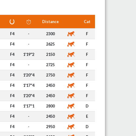
Distance
Cat
F4
-
2300
F
F4
-
2625
F
F4
1'19''2
2150
F
F4
-
2725
F
F4
1'20''4
2750
F
F4
1'17''4
2450
F
F4
1'20''4
2450
F
F4
1'17''1
2800
D
F4
-
2450
E
F4
-
2950
D