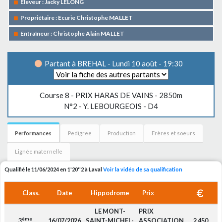
Eleveur : Jacky LELONG
Propriétaire : Ecurie Christophe MALLET
Entraîneur : Christophe Alain MALLET
Partant à BREHAL - Lundi 10 août - 19:30
Course 8 -
PRIX HARAS DE VAINS
- 2850m
N°2 - Y. LEBOURGEOIS - D4
Performances
Pedigree
Production
Frères et soeurs
Lignée maternelle
Qualifié le 11/06/2024 en 1'20''2 à Laval
Voir la vidéo de sa qualification
Class.
Date
Hippodrome
Prix
LE MONT-
PRIX
ème
3
16/07/2026
SAINT-MICHEL-
ASSOCIATION
2 450