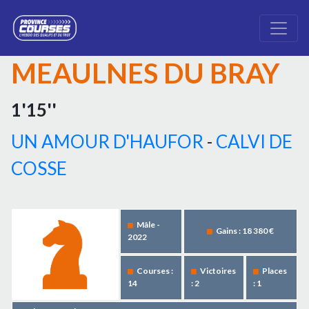
MEAULNES DU BRAY
1'15''
UN AMOUR D'HAUFOR
-
CALVI DE
COSSE
Mâle -
Gains : 18 380 €
2022
Courses :
Victoires
Places
14
: 2
: 1