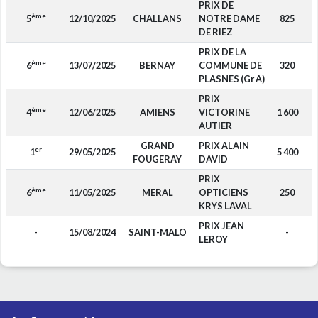
PRIX DE
ème
5
12/10/2025
CHALLANS
NOTRE DAME
825
DE RIEZ
PRIX DE LA
ème
6
13/07/2025
BERNAY
COMMUNE DE
320
PLASNES (Gr A)
PRIX
ème
4
12/06/2025
AMIENS
VICTORINE
1 600
AUTIER
GRAND
PRIX ALAIN
er
1
29/05/2025
5 400
FOUGERAY
DAVID
PRIX
ème
6
11/05/2025
MERAL
OPTICIENS
250
KRYS LAVAL
PRIX JEAN
-
15/08/2024
SAINT-MALO
-
LEROY