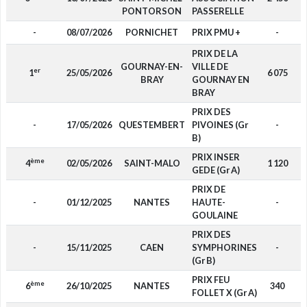
PONTORSON
PASSERELLE
-
08/07/2026
PORNICHET
PRIX PMU +
-
PRIX DE LA
GOURNAY-EN-
VILLE DE
er
1
25/05/2026
6 075
BRAY
GOURNAY EN
BRAY
PRIX DES
-
17/05/2026
QUESTEMBERT
PIVOINES (Gr
-
B)
PRIX INSER
ème
4
02/05/2026
SAINT-MALO
1 120
GEDE (Gr A)
PRIX DE
-
01/12/2025
NANTES
HAUTE-
-
GOULAINE
PRIX DES
-
15/11/2025
CAEN
SYMPHORINES
-
(Gr B)
PRIX FEU
ème
6
26/10/2025
NANTES
340
FOLLET X (Gr A)