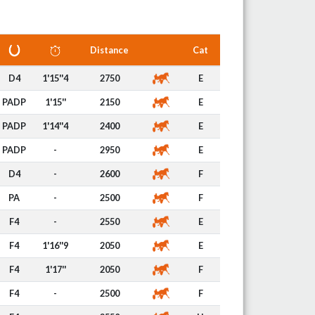
Distance
Cat
D4
1'15''4
2750
E
PADP
1'15''
2150
E
PADP
1'14''4
2400
E
PADP
-
2950
E
D4
-
2600
F
PA
-
2500
F
F4
-
2550
E
F4
1'16''9
2050
E
F4
1'17''
2050
F
F4
-
2500
F