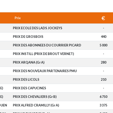
Prix
PRIX ECOLE DES LADS JOCKEYS
-
PRIX DE GROSBOIS
440
PRIX DES ABONNEES DU COURRIER PICARD
5 000
PRIX INSTILL (PRIX DE BROUT VERNET)
-
T
PRIX ARQANA (Gr A)
280
PRIX DES NOUVEAUX PARTENAIRES PMU
-
PRIX DES LICOLS
210
E)
PRIX DES CAPUCINES
-
E)
PRIX DES CHEVALIERS (Gr B)
6 750
OUEN
PRIX ALFRED CRAMILLY (Gr A)
3 375