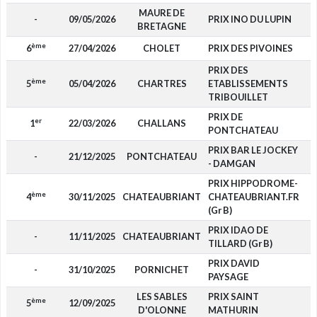
MAURE DE
-
09/05/2026
PRIX INO DU LUPIN
BRETAGNE
ème
6
27/04/2026
CHOLET
PRIX DES PIVOINES
PRIX DES
ème
5
05/04/2026
CHARTRES
ETABLISSEMENTS
TRIBOUILLET
PRIX DE
er
1
22/03/2026
CHALLANS
6
PONTCHATEAU
PRIX BAR LE JOCKEY
-
21/12/2025
PONTCHATEAU
- DAMGAN
PRIX HIPPODROME-
ème
4
30/11/2025
CHATEAUBRIANT
CHATEAUBRIANT.FR
1
(Gr B)
PRIX IDAO DE
-
11/11/2025
CHATEAUBRIANT
TILLARD (Gr B)
PRIX DAVID
-
31/10/2025
PORNICHET
PAYSAGE
LES SABLES
PRIX SAINT
ème
5
12/09/2025
D'OLONNE
MATHURIN