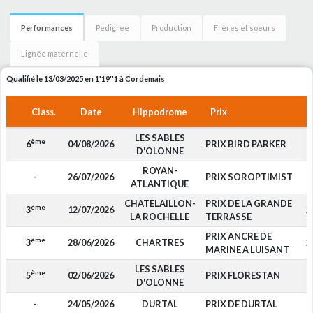
Performances
Pedigree
Production
Frères et soeurs
Lignée maternelle
Qualifié le 13/03/2025 en 1'19''1 à Cordemais
Class.
Date
Hippodrome
Prix
LES SABLES
ème
6
04/08/2026
PRIX BIRD PARKER
D'OLONNE
ROYAN-
-
26/07/2026
PRIX SOROPTIMIST
ATLANTIQUE
CHATELAILLON-
PRIX DE LA GRANDE
ème
3
12/07/2026
2
LA ROCHELLE
TERRASSE
PRIX ANCRE DE
ème
3
28/06/2026
CHARTRES
2
MARINE A LUISANT
LES SABLES
ème
5
02/06/2026
PRIX FLORESTAN
D'OLONNE
-
24/05/2026
DURTAL
PRIX DE DURTAL