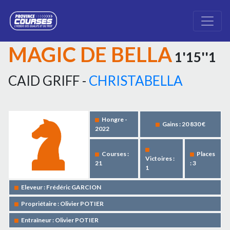
MAGIC DE BELLA
1'15''1
CAID GRIFF -
CHRISTABELLA
Hongre -
Gains : 20 830 €
2022
Courses :
Places
Victoires :
21
: 3
1
Eleveur : Frédéric GARCION
Propriétaire : Olivier POTIER
Entraîneur : Olivier POTIER