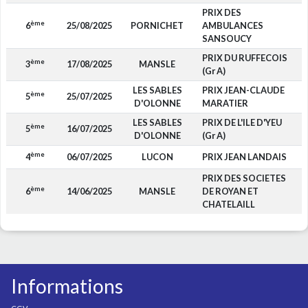
PRIX DES
ème
6
25/08/2025
PORNICHET
AMBULANCES
SANSOUCY
PRIX DU RUFFECOIS
ème
3
17/08/2025
MANSLE
1
(Gr A)
LES SABLES
PRIX JEAN-CLAUDE
ème
5
25/07/2025
D'OLONNE
MARATIER
LES SABLES
PRIX DE L'ILE D'YEU
ème
5
16/07/2025
D'OLONNE
(Gr A)
ème
4
06/07/2025
LUCON
PRIX JEAN LANDAIS
PRIX DES SOCIETES
ème
6
14/06/2025
MANSLE
DE ROYAN ET
CHATELAILL
Informations