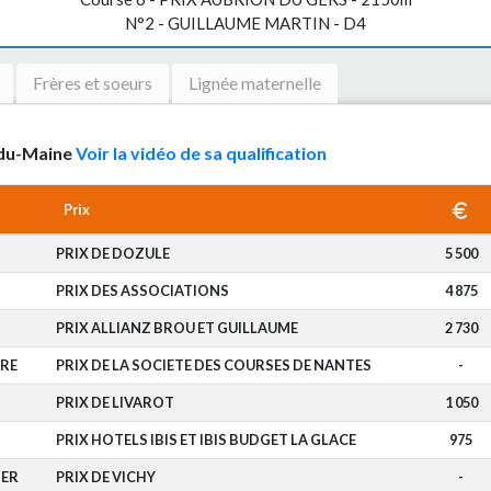
N°2 - GUILLAUME MARTIN - D4
Frères et soeurs
Lignée maternelle
y-du-Maine
Voir la vidéo de sa qualification
Prix
PRIX DE DOZULE
5 500
PRIX DES ASSOCIATIONS
4 875
PRIX ALLIANZ BROU ET GUILLAUME
2 730
RE
PRIX DE LA SOCIETE DES COURSES DE NANTES
-
PRIX DE LIVAROT
1 050
PRIX HOTELS IBIS ET IBIS BUDGET LA GLACE
975
ER
PRIX DE VICHY
-