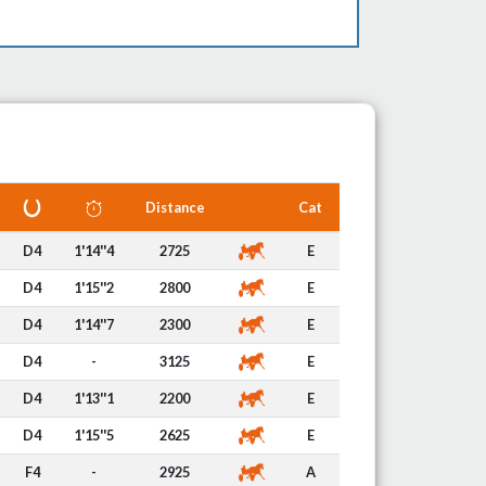
Distance
Cat
D4
1'14''4
2725
E
D4
1'15''2
2800
E
D4
1'14''7
2300
E
D4
-
3125
E
D4
1'13''1
2200
E
D4
1'15''5
2625
E
F4
-
2925
A