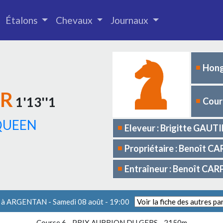
Étalons
Chevaux
Journaux
Hong
ER
1'13''1
Cours
QUEEN
Eleveur : Brigitte GAUT
Propriétaire : Benoît 
Entraîneur : Benoît CA
 à ARGENTAN - Samedi 08 août - 19:00
Course 6 -
PRIX AUBRION DU GERS
- 2150m