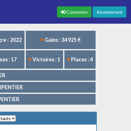
Connexion
Abonnement
re - 2022
Gains : 34 925 €
es : 17
Victoires : 1
Places : 4
IER
CARPENTIER
RPENTIER