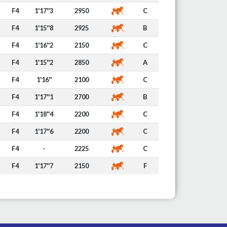
F4
1'17''3
2950
C
F4
1'15''8
2925
B
F4
1'16''2
2150
C
F4
1'15''2
2850
A
F4
1'16''
2100
C
F4
1'17''1
2700
B
F4
1'18''4
2200
C
F4
1'17''6
2200
C
F4
-
2225
C
F4
1'17''7
2150
F