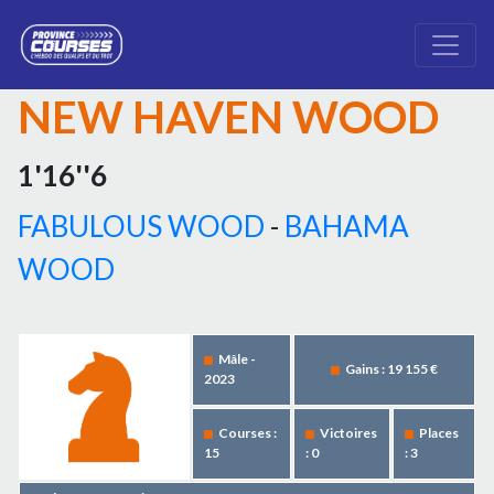
NEW HAVEN WOOD
1'16''6
FABULOUS WOOD
-
BAHAMA
WOOD
Mâle -
Gains : 19 155 €
2023
Courses :
Victoires
Places
15
: 0
: 3