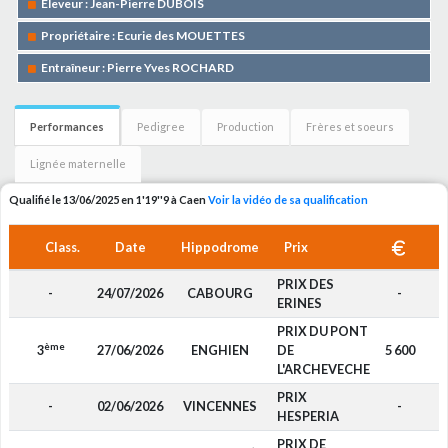
Eleveur : Jean-Pierre DUBOIS
Propriétaire : Ecurie des MOUETTES
Entraîneur : Pierre Yves ROCHARD
Performances
Pedigree
Production
Frères et soeurs
Lignée maternelle
Qualifié le 13/06/2025 en 1'19''9 à Caen
Voir la vidéo de sa qualification
Class.
Date
Hippodrome
Prix
PRIX DES
-
24/07/2026
CABOURG
-
ERINES
PRIX DU PONT
ème
3
27/06/2026
ENGHIEN
DE
5 600
L'ARCHEVECHE
PRIX
-
02/06/2026
VINCENNES
-
HESPERIA
PRIX DE