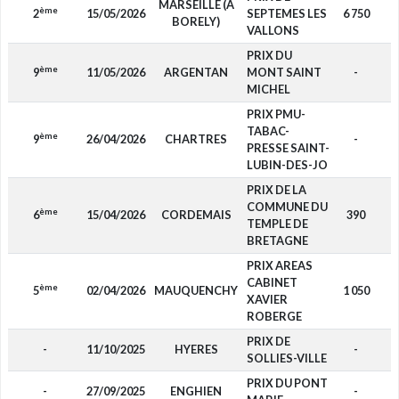
MARSEILLE (A
ème
2
15/05/2026
SEPTEMES LES
6 750
BORELY)
VALLONS
PRIX DU
ème
9
11/05/2026
ARGENTAN
MONT SAINT
-
MICHEL
PRIX PMU-
TABAC-
ème
9
26/04/2026
CHARTRES
-
PRESSE SAINT-
LUBIN-DES-JO
PRIX DE LA
COMMUNE DU
ème
6
15/04/2026
CORDEMAIS
390
TEMPLE DE
BRETAGNE
PRIX AREAS
CABINET
ème
5
02/04/2026
MAUQUENCHY
1 050
XAVIER
ROBERGE
PRIX DE
-
11/10/2025
HYERES
-
SOLLIES-VILLE
PRIX DU PONT
-
27/09/2025
ENGHIEN
-