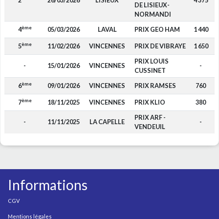
2
26/03/2026
LISIEUX
4 375
DE LISIEUX-
NORMANDI
ème
4
05/03/2026
LAVAL
PRIX GEO HAM
1 440
ème
5
11/02/2026
VINCENNES
PRIX DE VIBRAYE
1 650
PRIX LOUIS
-
15/01/2026
VINCENNES
-
CUSSINET
ème
6
09/01/2026
VINCENNES
PRIX RAMSES
760
ème
7
18/11/2025
VINCENNES
PRIX KLIO
380
PRIX ARF -
-
11/11/2025
LA CAPELLE
-
VENDEUIL
Informations
CGV
Mentions légales