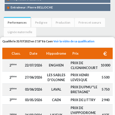
Entraîneur : Pierre BELLOCHE
Performances
Pedigree
Production
Frères et soeurs
Lignée maternelle
Qualifié le 31/07/2025 en 1'18''8 à Caen
Voir la vidéo de sa qualification
Class.
Date
Hippodrome
Prix
PRIX DE
ème
2
22/07/2026
ENGHIEN
10 000
CLIGNANCOURT
LES SABLES
PRIX HENRI
ème
2
27/06/2026
5 500
D'OLONNE
LEVESQUE
PRIX DU PMU "LE
ème
2
03/06/2026
LAVAL
5 750
BRETAGNE"
ème
3
03/05/2026
CAEN
PRIX DE LITTRY
2 940
PRIX DE
L'HIPPODROME
ème