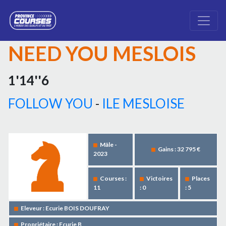
NEED YOU MESLOIS
1'14''6
FOLLOW YOU
-
ILE MESLOISE
Mâle -
Gains : 32 795 €
2023
Courses :
Victoires
Places
11
: 0
: 5
Eleveur : Ecurie BOIS DOUFRAY
Propriétaire : Ecurie B