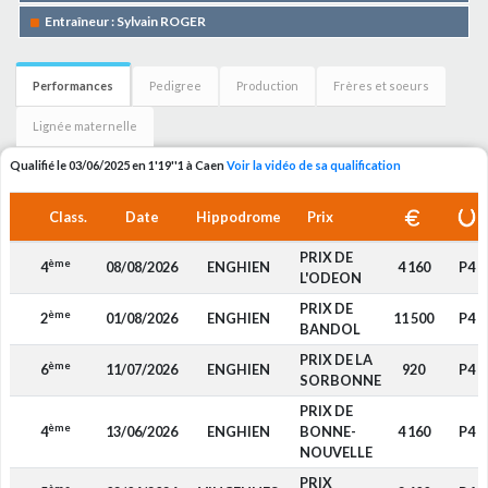
Entraîneur : Sylvain ROGER
Performances
Pedigree
Production
Frères et soeurs
Lignée maternelle
Qualifié le 03/06/2025 en 1'19''1 à Caen
Voir la vidéo de sa qualification
Class.
Date
Hippodrome
Prix
PRIX DE
ème
4
08/08/2026
ENGHIEN
4 160
P4
L'ODEON
PRIX DE
ème
2
01/08/2026
ENGHIEN
11 500
P4
BANDOL
PRIX DE LA
ème
6
11/07/2026
ENGHIEN
920
P4
SORBONNE
PRIX DE
ème
4
13/06/2026
ENGHIEN
BONNE-
4 160
P4
NOUVELLE
PRIX