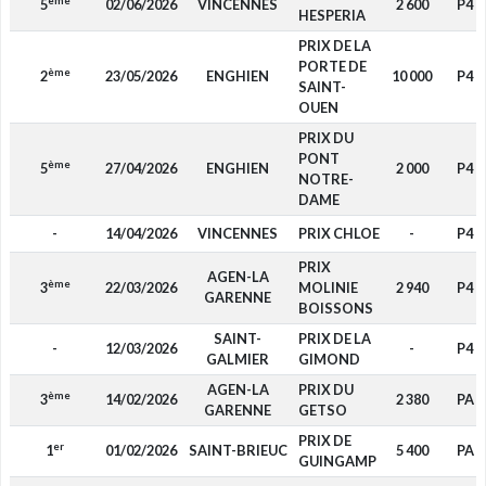
ème
5
02/06/2026
VINCENNES
2 600
P4
HESPERIA
PRIX DE LA
PORTE DE
ème
2
23/05/2026
ENGHIEN
10 000
P4
SAINT-
OUEN
PRIX DU
PONT
ème
5
27/04/2026
ENGHIEN
2 000
P4
NOTRE-
DAME
-
14/04/2026
VINCENNES
PRIX CHLOE
-
P4
PRIX
AGEN-LA
ème
3
22/03/2026
MOLINIE
2 940
P4
GARENNE
BOISSONS
SAINT-
PRIX DE LA
-
12/03/2026
-
P4
GALMIER
GIMOND
AGEN-LA
PRIX DU
ème
3
14/02/2026
2 380
PA
GARENNE
GETSO
PRIX DE
er
1
01/02/2026
SAINT-BRIEUC
5 400
PA
GUINGAMP