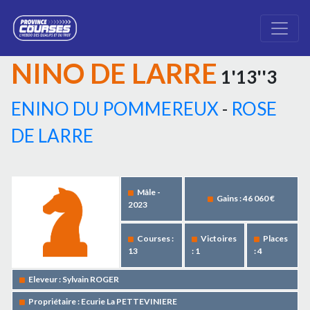
NINO DE LARRE
1'13''3
ENINO DU POMMEREUX
-
ROSE
DE LARRE
Mâle -
Gains : 46 060 €
2023
Courses :
Victoires
Places
13
: 1
: 4
Eleveur : Sylvain ROGER
Propriétaire : Ecurie La PETTEVINIERE