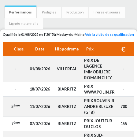
Performances
Pedigree
Production
Frères et soeurs
Lignée maternelle
Qualifiée le 01/08/2025 en 1'20''5 à Meslay-du-Maine
Voir la vidéo de sa qualification
Class.
Date
Hippodrome
Prix
PRIX DE
L'AGENCE
-
01/08/2026
VILLEREAL
-
IMMOBILIERE
ROMAIN CHEY
PRIX
-
18/07/2026
BIARRITZ
-
WWW.POLIN.FR
PRIX SOUVENIR
ème
5
11/07/2026
BIARRITZ
ANDRE BLEUZE
700
(Gr B)
PRIX JOUTEUR
ème
7
07/07/2026
BIARRITZ
155
DU CLOS
PRIX SUD-