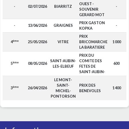
OUEST -
-
02/07/2026
BIARRITZ
-
SOUVENIR
GERARD MOT
PRIX GASTON
-
13/06/2026
GRAIGNES
-
KOPKA
PRIX
ème
4
25/05/2026
VITRE
BRICOMARCHE
1 000
LA BARATIERE
PRIX DU
SAINT-AUBIN-
COMITE DES
ème
5
08/05/2026
600
LES-ELBEUF
FETES DE
SAINT-AUBIN-
LE MONT-
SAINT-
PRIX DES
ème
3
26/04/2026
1 400
MICHEL-
BENEVOLES
PONTORSON