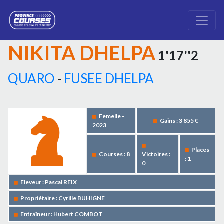
NIKITA DHELPA
1'17''2
QUARO
-
FUSEE DHELPA
Femelle -
Gains : 3 855 €
2023
Places
Courses : 8
Victoires :
: 1
0
Eleveur : Pascal REIX
Propriétaire : Cyrille BUHIGNE
Entraîneur : Hubert COMBOT