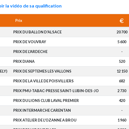
ir la vidéo de sa qualification
Prix
PRIX DU BALLON D'ALSACE
20 700
PRIX DE VOUVRAY
5 600
PRIX DE L'ARDECHE
-
PRIX DIANA
520
ELY)
PRIX DE SEPTEMES LES VALLONS
12 150
PRIX DE LA VILLE DE POISVILLIERS
682
PRIX PMU-TABAC-PRESSE SAINT-LUBIN-DES-JO
2 730
PRIX DU LIONS CLUB LAVAL PREMIER
420
PRIX INTERMARCHE CARENTAN
-
PRIX ATELIER DE L'OZANNE A BROU
1 960