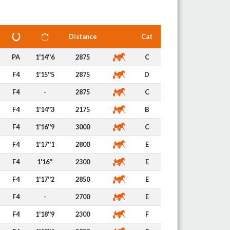
Distance
Cat
PA
1'14''6
2875
C
F4
1'15''5
2875
D
F4
-
2875
C
F4
1'14''3
2175
B
F4
1'16''9
3000
C
F4
1'17''1
2800
E
F4
1'16''
2300
E
F4
1'17''2
2850
E
F4
-
2700
E
F4
1'18''9
2300
F