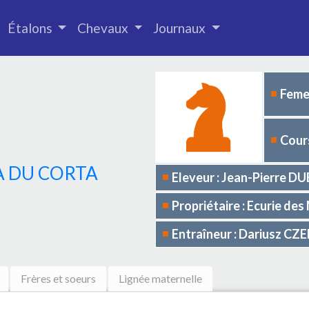
Étalons
Chevaux
Journaux
Femel
Cours
A DU CORTA
Eleveur : Jean-Pierre D
Propriétaire : Ecurie d
Entraîneur : Dariusz C
Frères et soeurs
Lignée maternelle