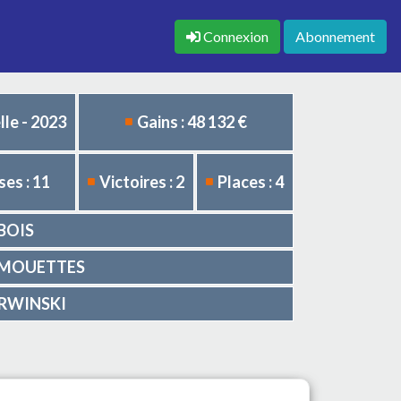
Connexion
Abonnement
le - 2023
Gains : 48 132 €
es : 11
Victoires : 2
Places : 4
UBOIS
es MOUETTES
ZERWINSKI