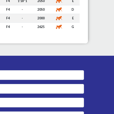
F4
1'18''1
2050
E
F4
-
2050
D
F4
-
2000
E
F4
-
2625
G