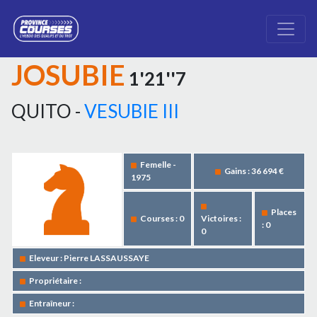
JOSUBIE
1'21''7
QUITO -
VESUBIE III
Femelle -
Gains : 36 694 €
1975
Places
Courses : 0
Victoires :
: 0
0
Eleveur : Pierre LASSAUSSAYE
Propriétaire :
Entraîneur :