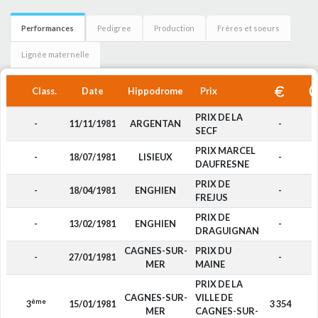
Performances
Pedigree
Production
Frères et soeurs
Lignée maternelle
Class.
Date
Hippodrome
Prix
PRIX DE LA
-
11/11/1981
ARGENTAN
-
SECF
PRIX MARCEL
-
18/07/1981
LISIEUX
-
DAUFRESNE
PRIX DE
-
18/04/1981
ENGHIEN
-
FREJUS
PRIX DE
-
13/02/1981
ENGHIEN
-
DRAGUIGNAN
CAGNES-SUR-
PRIX DU
-
27/01/1981
-
MER
MAINE
PRIX DE LA
CAGNES-SUR-
VILLE DE
ème
3
15/01/1981
3 354
MER
CAGNES-SUR-