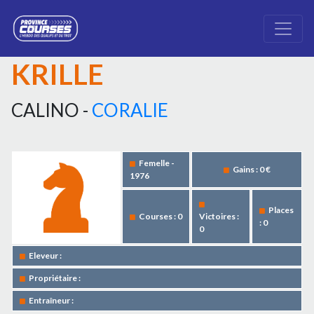
KRILLE
CALINO -
CORALIE
Femelle -
Gains : 0 €
1976
Places
Courses : 0
Victoires :
: 0
0
Eleveur :
Propriétaire :
Entraîneur :