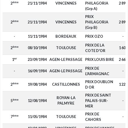
ème
2
21/11/1984
VINCENNES
PHILAGORIA
2 897
(Grp A)
PRIX
ème
2
21/11/1984
VINCENNES
PHILAGORIA
2 897
(Grp B)
-
11/11/1984
BORDEAUX
PRIX OZO
-
PRIX DE LA
ème
2
08/10/1984
TOULOUSE
1 601
COTE D'OR
er
1
23/09/1984
AGEN-LE PASSAGE
PRIX LOUIS BIRE
2 668
PRIX DE
-
16/09/1984
AGEN-LE PASSAGE
-
L'ARMAGNAC
PRIX DOUBLON
ème
2
19/08/1984
CASTILLONNES
1 220
D OR
PRIX DE SAINT
ROYAN-LA
ème
5
12/08/1984
PALAIS-SUR-
-
PALMYRE
MER
PRIX DE
ème
7
11/05/1984
TOULOUSE
-
CAHORS