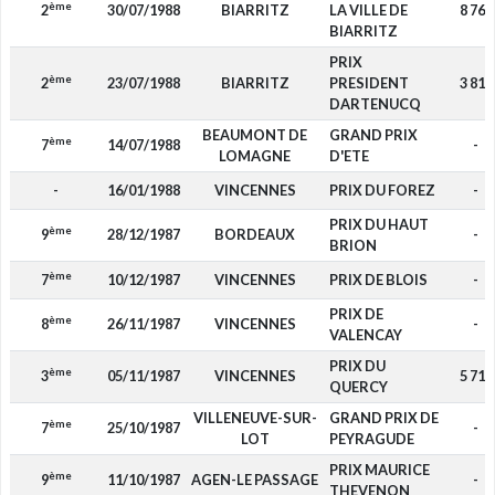
ème
2
30/07/1988
BIARRITZ
LA VILLE DE
8 766
BIARRITZ
PRIX
ème
2
23/07/1988
BIARRITZ
PRESIDENT
3 811
DARTENUCQ
BEAUMONT DE
GRAND PRIX
ème
7
14/07/1988
-
LOMAGNE
D'ETE
-
16/01/1988
VINCENNES
PRIX DU FOREZ
-
PRIX DU HAUT
ème
9
28/12/1987
BORDEAUX
-
BRION
ème
7
10/12/1987
VINCENNES
PRIX DE BLOIS
-
PRIX DE
ème
8
26/11/1987
VINCENNES
-
VALENCAY
PRIX DU
ème
3
05/11/1987
VINCENNES
5 717
QUERCY
VILLENEUVE-SUR-
GRAND PRIX DE
ème
7
25/10/1987
-
LOT
PEYRAGUDE
PRIX MAURICE
ème
9
11/10/1987
AGEN-LE PASSAGE
-
THEVENON