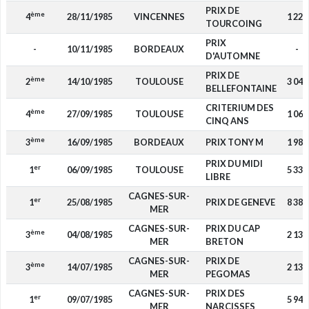
PRIX DE
ème
4
28/11/1985
VINCENNES
1 220
TOURCOING
PRIX
-
10/11/1985
BORDEAUX
-
D'AUTOMNE
PRIX DE
ème
2
14/10/1985
TOULOUSE
3 049
BELLEFONTAINE
CRITERIUM DES
ème
4
27/09/1985
TOULOUSE
1 067
CINQ ANS
ème
3
16/09/1985
BORDEAUX
PRIX TONY M
1 982
PRIX DU MIDI
er
1
06/09/1985
TOULOUSE
5 336
LIBRE
CAGNES-SUR-
er
1
25/08/1985
PRIX DE GENEVE
8 385
MER
CAGNES-SUR-
PRIX DU CAP
ème
3
04/08/1985
2 134
MER
BRETON
CAGNES-SUR-
PRIX DE
ème
3
14/07/1985
2 134
MER
PEGOMAS
CAGNES-SUR-
PRIX DES
er
1
09/07/1985
5 946
MER
NARCISSES