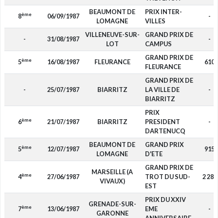
BEAUMONT DE
PRIX INTER-
ème
8
06/09/1987
-
LOMAGNE
VILLES
VILLENEUVE-SUR-
GRAND PRIX DE
-
31/08/1987
-
LOT
CAMPUS
GRAND PRIX DE
ème
5
16/08/1987
FLEURANCE
610
FLEURANCE
GRAND PRIX DE
-
25/07/1987
BIARRITZ
LA VILLE DE
-
BIARRITZ
PRIX
ème
6
21/07/1987
BIARRITZ
PRESIDENT
-
DARTENUCQ
BEAUMONT DE
GRAND PRIX
ème
5
12/07/1987
915
LOMAGNE
D'ETE
GRAND PRIX DE
MARSEILLE (A
ème
4
27/06/1987
TROT DU SUD-
2 287
VIVAUX)
EST
PRIX DU XXIV
GRENADE-SUR-
ème
7
13/06/1987
EME
-
GARONNE