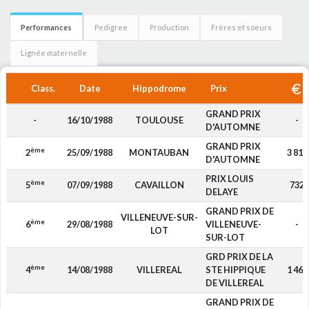
Performances
Pedigree
Production
Frères et soeurs
Lignée maternelle
Class.
Date
Hippodrome
Prix
GRAND PRIX
-
16/10/1988
TOULOUSE
-
D'AUTOMNE
GRAND PRIX
ème
2
25/09/1988
MONTAUBAN
3 811
D'AUTOMNE
PRIX LOUIS
ème
5
07/09/1988
CAVAILLON
732
DELAYE
GRAND PRIX DE
VILLENEUVE-SUR-
ème
6
29/08/1988
VILLENEUVE-
-
LOT
SUR-LOT
GRD PRIX DE LA
ème
4
14/08/1988
VILLEREAL
STE HIPPIQUE
1 464
DE VILLEREAL
GRAND PRIX DE