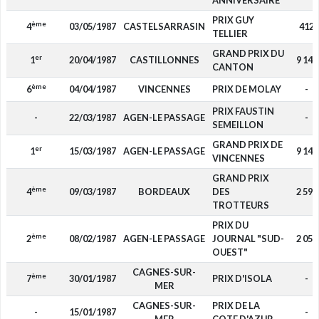
ANNIVERSAIRE
PRIX GUY
ème
4
03/05/1987
CASTELSARRASIN
412
TELLIER
GRAND PRIX DU
er
1
20/04/1987
CASTILLONNES
9 147
CANTON
ème
6
04/04/1987
VINCENNES
PRIX DE MOLAY
-
PRIX FAUSTIN
-
22/03/1987
AGEN-LE PASSAGE
-
SEMEILLON
GRAND PRIX DE
er
1
15/03/1987
AGEN-LE PASSAGE
9 147
VINCENNES
GRAND PRIX
ème
4
09/03/1987
BORDEAUX
DES
2 592
TROTTEURS
PRIX DU
ème
2
08/02/1987
AGEN-LE PASSAGE
JOURNAL "SUD-
2 058
OUEST"
CAGNES-SUR-
ème
7
30/01/1987
PRIX D'ISOLA
-
MER
CAGNES-SUR-
PRIX DE LA
-
15/01/1987
-