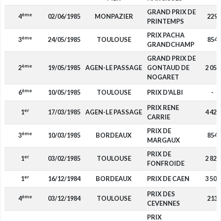
GRAND PRIX DE
ème
4
02/06/1985
MONPAZIER
229
PRINTEMPS
PRIX PACHA
ème
3
24/05/1985
TOULOUSE
854
GRANDCHAMP
GRAND PRIX DE
ème
2
19/05/1985
AGEN-LE PASSAGE
GONTAUD DE
2 058
NOGARET
ème
6
10/05/1985
TOULOUSE
PRIX D'ALBI
-
PRIX RENE
er
1
17/03/1985
AGEN-LE PASSAGE
4 421
CARRIE
PRIX DE
ème
3
10/03/1985
BORDEAUX
854
MARGAUX
PRIX DE
er
1
03/02/1985
TOULOUSE
2 820
FONFROIDE
er
1
16/12/1984
BORDEAUX
PRIX DE CAEN
3 506
PRIX DES
ème
4
03/12/1984
TOULOUSE
213
CEVENNES
PRIX