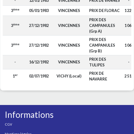
-
12/01/1983
VINCENNES
PRIX DE VANNES
-
ème
3
05/01/1983
VINCENNES
PRIX DE FLORAC
1 220
PRIX DES
ème
3
27/12/1982
VINCENNES
CAMPANULES
1 067
(Grp A)
PRIX DES
ème
3
27/12/1982
VINCENNES
CAMPANULES
1 067
(Grp B)
PRIX DES
-
16/12/1982
VINCENNES
-
TULIPES
PRIX DE
er
1
02/07/1982
VICHY (Local)
2 515
NAVARRE
Informations
CGV
Mentions légales