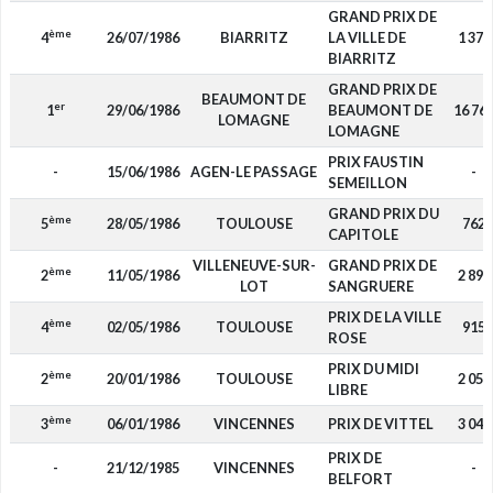
GRAND PRIX DE
ème
4
26/07/1986
BIARRITZ
LA VILLE DE
1 372
BIARRITZ
GRAND PRIX DE
BEAUMONT DE
er
1
29/06/1986
BEAUMONT DE
16 76
LOMAGNE
LOMAGNE
PRIX FAUSTIN
-
15/06/1986
AGEN-LE PASSAGE
-
SEMEILLON
GRAND PRIX DU
ème
5
28/05/1986
TOULOUSE
762
CAPITOLE
VILLENEUVE-SUR-
GRAND PRIX DE
ème
2
11/05/1986
2 897
LOT
SANGRUERE
PRIX DE LA VILLE
ème
4
02/05/1986
TOULOUSE
915
ROSE
PRIX DU MIDI
ème
2
20/01/1986
TOULOUSE
2 058
LIBRE
ème
3
06/01/1986
VINCENNES
PRIX DE VITTEL
3 049
PRIX DE
-
21/12/1985
VINCENNES
-
BELFORT