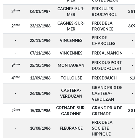
MER
COTE D'AZUR
CAGNES-SUR-
PRIX JULES
ème
3
06/01/1987
3 811
MER
ROUCAYROL
CAGNES-SUR-
PRIX DE LA
ème
2
23/12/1986
6 098
MER
PROVENCE
PRIX DE
-
22/11/1986
VINCENNES
-
CHAROLLES
-
07/11/1986
VINCENNES
PRIX ALMANON
-
PRIX DU SPORT
ème
9
25/10/1986
MONTAUBAN
-
DU SUD-OUEST
ème
4
12/09/1986
TOULOUSE
PRIX D'AUCH
610
GRAND PRIX DE
CASTERA-
-
26/08/1986
CASTERA-
-
VERDUZAN
VERDUZAN
GRENADE-SUR-
GRAND PRIX DE
ème
2
15/08/1986
3 811
GARONNE
GRENADE
PRIX DE LA
-
10/08/1986
FLEURANCE
SOCIETE
-
HIPPIQUE